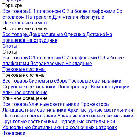
Торшеры
Все товары
С 1 плафоном
С 2 и более плафонами
Со
столиком
На треноге
Для чтения
Изогнутые
Настольные лампы
Настольные лампы
Все товары
Декоративные
Офисные
Детские
На
прищепке
На струбцине
Споты
Споты
Все товары
С 1 плафоном
С 2 плафонами
С 3 и более
плафонами
Встраиваемые
Накладные
Трековые системы
Трековые системы
Все товары
Системы в сборе
Трековые светильники
Струнные светильники
Шинопроводы
Комплектующие
Уличное освещение
Уличное освещение
Все товары
Уличные светильники
Прожекторы
Ландшафтные светильники
Архитектурные светильники
Парковые светильники
Уличные настенные светильники
Грунтовые светильники
Подводные светильники
Консольные
Светильники на солнечных батареях
Фонарики