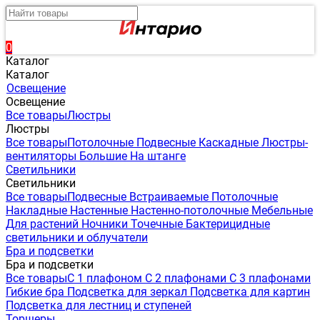
0
Каталог
Каталог
Освещение
Освещение
Все товары
Люстры
Люстры
Все товары
Потолочные
Подвесные
Каскадные
Люстры-
вентиляторы
Большие
На штанге
Светильники
Светильники
Все товары
Подвесные
Встраиваемые
Потолочные
Накладные
Настенные
Настенно-потолочные
Мебельные
Для растений
Ночники
Точечные
Бактерицидные
светильники и облучатели
Бра и подсветки
Бра и подсветки
Все товары
С 1 плафоном
С 2 плафонами
С 3 плафонами
Гибкие бра
Подсветка для зеркал
Подсветка для картин
Подсветка для лестниц и ступеней
Торшеры