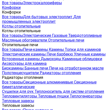
Все товары
Электрокалориферы
Конфорки
Конфорки
Все товары
Для бытовых электроплит
Для
промышленных электроплит
Котлы отопительные
Котлы отопительные
Все товары
Электрические
Газовые
Твердотопливные
Масляные обогреватели
Отопительные печи
Отопительные печи
Все товары
Печи-камины
Камины
Топки для каминов
Электрические камины
Печи барбекю
Уличные камины
Встроенные камины
Дымоходы
Каминные облицовки
Аксессуары для камина
Биокамины
Банные печи
Печи на отработанном масле
Полотенцесушители
Радиаторы отопления
Радиаторы отопления
Все товары
Секционные алюминиевые
Секционные
биметаллические
Сушилки для рук
Теплоноситель для систем отопления
Тепловентиляторы
Тепловые пушки
Теплогенераторы
Тепловые завесы
Тепловые завесы