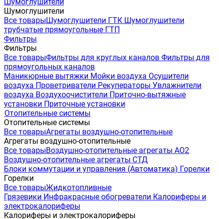
Шумоглушители
Шумоглушители
Все товары
Шумоглушители ГТК
Шумоглушители
трубчатые прямоугольные ГТП
Фильтры
Фильтры
Все товары
Фильтры для круглых каналов
Фильтры для
прямоугольных каналов
Маникюрные вытяжки
Мойки воздуха
Осушители
воздуха
Проветриватели
Рекуператоры
Увлажнители
воздуха
Воздухоочистители
Приточно-вытяжные
установки
Приточные установки
Отопительные системы
Отопительные системы
Все товары
Агрегаты воздушно-отопительные
Агрегаты воздушно-отопительные
Все товары
Воздушно-отопительные агрегаты АО2
Воздушно-отопительные агрегаты СТД
Блоки коммутации и управления (Автоматика)
Горелки
Горелки
Все товары
Жидкотопливные
Грязевики
Инфракрасные обогреватели
Калориферы и
электрокалориферы
Калориферы и электрокалориферы