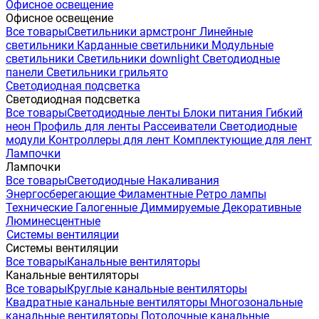
Офисное освещение
Офисное освещение
Все товары
Светильники армстронг
Линейные
светильники
Карданные светильники
Модульные
светильники
Светильники downlight
Светодиодные
панели
Светильники грильято
Светодиодная подсветка
Светодиодная подсветка
Все товары
Светодиодные ленты
Блоки питания
Гибкий
неон
Профиль для ленты
Рассеиватели
Светодиодные
модули
Контроллеры для лент
Комплектующие для лент
Лампочки
Лампочки
Все товары
Светодиодные
Накаливания
Энергосберегающие
Филаментные
Ретро лампы
Технические
Галогенные
Диммируемые
Декоративные
Люминесцентные
Системы вентиляции
Системы вентиляции
Все товары
Канальные вентиляторы
Канальные вентиляторы
Все товары
Круглые канальные вентиляторы
Квадратные канальные вентиляторы
Многозональные
канальные вентиляторы
Потолочные канальные