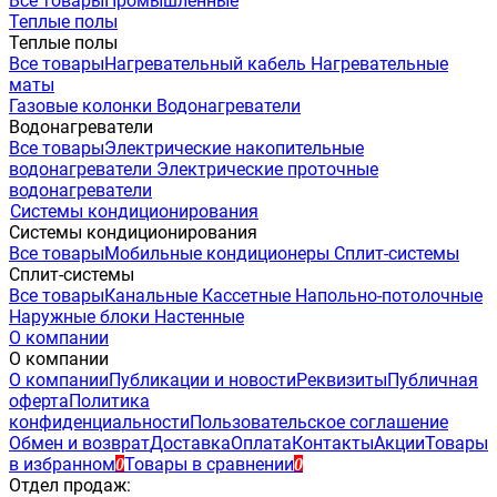
Все товары
Промышленные
Теплые полы
Теплые полы
Все товары
Нагревательный кабель
Нагревательные
маты
Газовые колонки
Водонагреватели
Водонагреватели
Все товары
Электрические накопительные
водонагреватели
Электрические проточные
водонагреватели
Системы кондиционирования
Системы кондиционирования
Все товары
Мобильные кондиционеры
Сплит-системы
Сплит-системы
Все товары
Канальные
Кассетные
Напольно-потолочные
Наружные блоки
Настенные
О компании
О компании
О компании
Публикации и новости
Реквизиты
Публичная
оферта
Политика
конфиденциальности
Пользовательское соглашение
Обмен и возврат
Доставка
Оплата
Контакты
Акции
Товары
в избранном
Товары в сравнении
0
0
Отдел продаж: