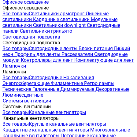
Офисное освещение
Офисное освещение
Все товары
Светильники армстронг
Линейные
светильники
Карданные светильники
Модульные
светильники
Светильники downlight
Светодиодные
панели
Светильники грильято
Светодиодная подсветка
Светодиодная подсветка
Все товары
Светодиодные ленты
Блоки питания
Гибкий
неон
Профиль для ленты
Рассеиватели
Светодиодные
модули
Контроллеры для лент
Комплектующие для лент
Лампочки
Лампочки
Все товары
Светодиодные
Накаливания
Энергосберегающие
Филаментные
Ретро лампы
Технические
Галогенные
Диммируемые
Декоративные
Люминесцентные
Системы вентиляции
Системы вентиляции
Все товары
Канальные вентиляторы
Канальные вентиляторы
Все товары
Круглые канальные вентиляторы
Квадратные канальные вентиляторы
Многозональные
канальные вентиляторы
Потолочные канальные