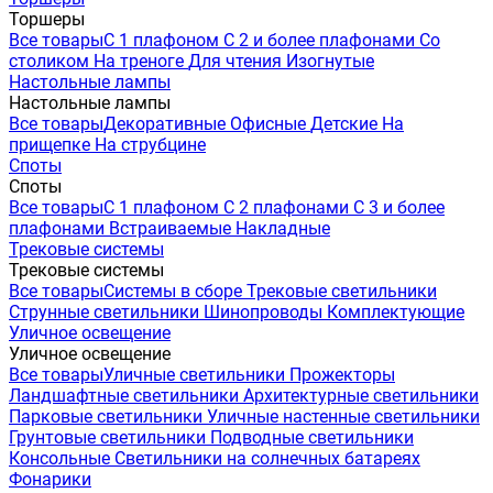
Торшеры
Все товары
С 1 плафоном
С 2 и более плафонами
Со
столиком
На треноге
Для чтения
Изогнутые
Настольные лампы
Настольные лампы
Все товары
Декоративные
Офисные
Детские
На
прищепке
На струбцине
Споты
Споты
Все товары
С 1 плафоном
С 2 плафонами
С 3 и более
плафонами
Встраиваемые
Накладные
Трековые системы
Трековые системы
Все товары
Системы в сборе
Трековые светильники
Струнные светильники
Шинопроводы
Комплектующие
Уличное освещение
Уличное освещение
Все товары
Уличные светильники
Прожекторы
Ландшафтные светильники
Архитектурные светильники
Парковые светильники
Уличные настенные светильники
Грунтовые светильники
Подводные светильники
Консольные
Светильники на солнечных батареях
Фонарики