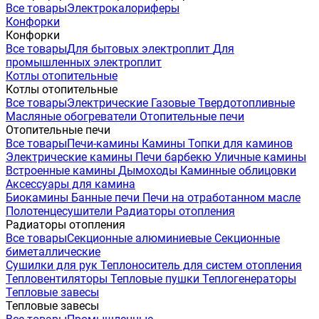
Все товары
Электрокалориферы
Конфорки
Конфорки
Все товары
Для бытовых электроплит
Для
промышленных электроплит
Котлы отопительные
Котлы отопительные
Все товары
Электрические
Газовые
Твердотопливные
Масляные обогреватели
Отопительные печи
Отопительные печи
Все товары
Печи-камины
Камины
Топки для каминов
Электрические камины
Печи барбекю
Уличные камины
Встроенные камины
Дымоходы
Каминные облицовки
Аксессуары для камина
Биокамины
Банные печи
Печи на отработанном масле
Полотенцесушители
Радиаторы отопления
Радиаторы отопления
Все товары
Секционные алюминиевые
Секционные
биметаллические
Сушилки для рук
Теплоноситель для систем отопления
Тепловентиляторы
Тепловые пушки
Теплогенераторы
Тепловые завесы
Тепловые завесы