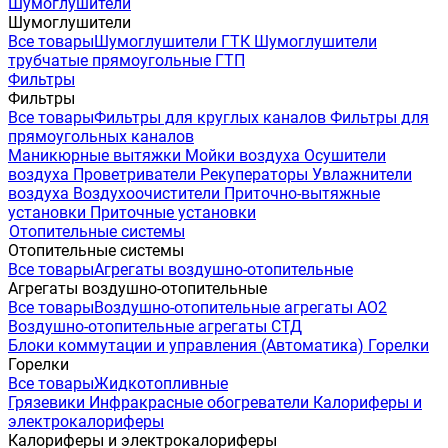
Шумоглушители
Шумоглушители
Все товары
Шумоглушители ГТК
Шумоглушители
трубчатые прямоугольные ГТП
Фильтры
Фильтры
Все товары
Фильтры для круглых каналов
Фильтры для
прямоугольных каналов
Маникюрные вытяжки
Мойки воздуха
Осушители
воздуха
Проветриватели
Рекуператоры
Увлажнители
воздуха
Воздухоочистители
Приточно-вытяжные
установки
Приточные установки
Отопительные системы
Отопительные системы
Все товары
Агрегаты воздушно-отопительные
Агрегаты воздушно-отопительные
Все товары
Воздушно-отопительные агрегаты АО2
Воздушно-отопительные агрегаты СТД
Блоки коммутации и управления (Автоматика)
Горелки
Горелки
Все товары
Жидкотопливные
Грязевики
Инфракрасные обогреватели
Калориферы и
электрокалориферы
Калориферы и электрокалориферы