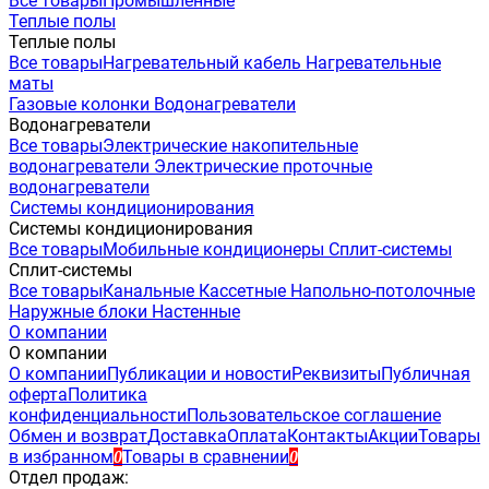
Все товары
Промышленные
Теплые полы
Теплые полы
Все товары
Нагревательный кабель
Нагревательные
маты
Газовые колонки
Водонагреватели
Водонагреватели
Все товары
Электрические накопительные
водонагреватели
Электрические проточные
водонагреватели
Системы кондиционирования
Системы кондиционирования
Все товары
Мобильные кондиционеры
Сплит-системы
Сплит-системы
Все товары
Канальные
Кассетные
Напольно-потолочные
Наружные блоки
Настенные
О компании
О компании
О компании
Публикации и новости
Реквизиты
Публичная
оферта
Политика
конфиденциальности
Пользовательское соглашение
Обмен и возврат
Доставка
Оплата
Контакты
Акции
Товары
в избранном
Товары в сравнении
0
0
Отдел продаж: