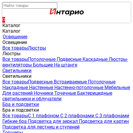
0
Каталог
Каталог
Освещение
Освещение
Все товары
Люстры
Люстры
Все товары
Потолочные
Подвесные
Каскадные
Люстры-
вентиляторы
Большие
На штанге
Светильники
Светильники
Все товары
Подвесные
Встраиваемые
Потолочные
Накладные
Настенные
Настенно-потолочные
Мебельные
Для растений
Ночники
Точечные
Бактерицидные
светильники и облучатели
Бра и подсветки
Бра и подсветки
Все товары
С 1 плафоном
С 2 плафонами
С 3 плафонами
Гибкие бра
Подсветка для зеркал
Подсветка для картин
Подсветка для лестниц и ступеней
Торшеры