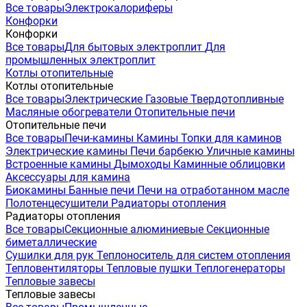
Все товары
Электрокалориферы
Конфорки
Конфорки
Все товары
Для бытовых электроплит
Для
промышленных электроплит
Котлы отопительные
Котлы отопительные
Все товары
Электрические
Газовые
Твердотопливные
Масляные обогреватели
Отопительные печи
Отопительные печи
Все товары
Печи-камины
Камины
Топки для каминов
Электрические камины
Печи барбекю
Уличные камины
Встроенные камины
Дымоходы
Каминные облицовки
Аксессуары для камина
Биокамины
Банные печи
Печи на отработанном масле
Полотенцесушители
Радиаторы отопления
Радиаторы отопления
Все товары
Секционные алюминиевые
Секционные
биметаллические
Сушилки для рук
Теплоноситель для систем отопления
Тепловентиляторы
Тепловые пушки
Теплогенераторы
Тепловые завесы
Тепловые завесы