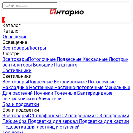
0
Каталог
Каталог
Освещение
Освещение
Все товары
Люстры
Люстры
Все товары
Потолочные
Подвесные
Каскадные
Люстры-
вентиляторы
Большие
На штанге
Светильники
Светильники
Все товары
Подвесные
Встраиваемые
Потолочные
Накладные
Настенные
Настенно-потолочные
Мебельные
Для растений
Ночники
Точечные
Бактерицидные
светильники и облучатели
Бра и подсветки
Бра и подсветки
Все товары
С 1 плафоном
С 2 плафонами
С 3 плафонами
Гибкие бра
Подсветка для зеркал
Подсветка для картин
Подсветка для лестниц и ступеней
Торшеры