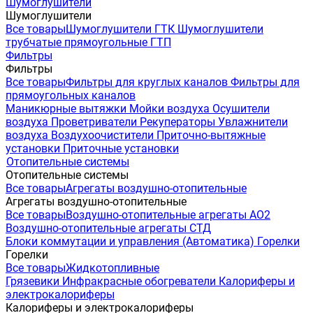
Шумоглушители
Шумоглушители
Все товары
Шумоглушители ГТК
Шумоглушители
трубчатые прямоугольные ГТП
Фильтры
Фильтры
Все товары
Фильтры для круглых каналов
Фильтры для
прямоугольных каналов
Маникюрные вытяжки
Мойки воздуха
Осушители
воздуха
Проветриватели
Рекуператоры
Увлажнители
воздуха
Воздухоочистители
Приточно-вытяжные
установки
Приточные установки
Отопительные системы
Отопительные системы
Все товары
Агрегаты воздушно-отопительные
Агрегаты воздушно-отопительные
Все товары
Воздушно-отопительные агрегаты АО2
Воздушно-отопительные агрегаты СТД
Блоки коммутации и управления (Автоматика)
Горелки
Горелки
Все товары
Жидкотопливные
Грязевики
Инфракрасные обогреватели
Калориферы и
электрокалориферы
Калориферы и электрокалориферы