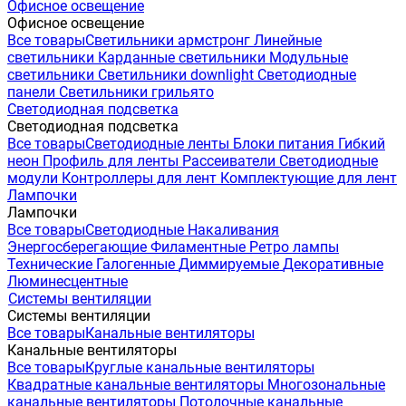
Офисное освещение
Офисное освещение
Все товары
Светильники армстронг
Линейные
светильники
Карданные светильники
Модульные
светильники
Светильники downlight
Светодиодные
панели
Светильники грильято
Светодиодная подсветка
Светодиодная подсветка
Все товары
Светодиодные ленты
Блоки питания
Гибкий
неон
Профиль для ленты
Рассеиватели
Светодиодные
модули
Контроллеры для лент
Комплектующие для лент
Лампочки
Лампочки
Все товары
Светодиодные
Накаливания
Энергосберегающие
Филаментные
Ретро лампы
Технические
Галогенные
Диммируемые
Декоративные
Люминесцентные
Системы вентиляции
Системы вентиляции
Все товары
Канальные вентиляторы
Канальные вентиляторы
Все товары
Круглые канальные вентиляторы
Квадратные канальные вентиляторы
Многозональные
канальные вентиляторы
Потолочные канальные