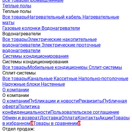
Все товары
Промышленные
Теплые полы
Теплые полы
Все товары
Нагревательный кабель
Нагревательные
маты
Газовые колонки
Водонагреватели
Водонагреватели
Все товары
Электрические накопительные
водонагреватели
Электрические проточные
водонагреватели
Системы кондиционирования
Системы кондиционирования
Все товары
Мобильные кондиционеры
Сплит-системы
Сплит-системы
Все товары
Канальные
Кассетные
Напольно-потолочные
Наружные блоки
Настенные
О компании
О компании
О компании
Публикации и новости
Реквизиты
Публичная
оферта
Политика
конфиденциальности
Пользовательское соглашение
Обмен и возврат
Доставка
Оплата
Контакты
Акции
Товары
в избранном
Товары в сравнении
0
0
Отдел продаж: