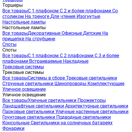
Торшеры
Все товары
С 1 плафоном
С 2 и более плафонами
Со
столиком
На треноге
Для чтения
Изогнутые
Настольные лампы
Настольные лампы
Все товары
Декоративные
Офисные
Детские
На
прищепке
На струбцине
Споты
Споты
Все товары
С 1 плафоном
С 2 плафонами
С 3 и более
плафонами
Встраиваемые
Накладные
Трековые системы
Трековые системы
Все товары
Системы в сборе
Трековые светильники
Струнные светильники
Шинопроводы
Комплектующие
Уличное освещение
Уличное освещение
Все товары
Уличные светильники
Прожекторы
Ландшафтные светильники
Архитектурные светильники
Парковые светильники
Уличные настенные светильники
Грунтовые светильники
Подводные светильники
Консольные
Светильники на солнечных батареях
Фонарики