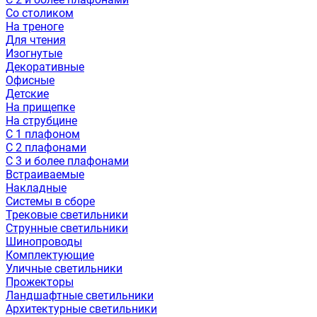
Со столиком
На треноге
Для чтения
Изогнутые
Декоративные
Офисные
Детские
На прищепке
На струбцине
С 1 плафоном
С 2 плафонами
С 3 и более плафонами
Встраиваемые
Накладные
Системы в сборе
Трековые светильники
Струнные светильники
Шинопроводы
Комплектующие
Уличные светильники
Прожекторы
Ландшафтные светильники
Архитектурные светильники