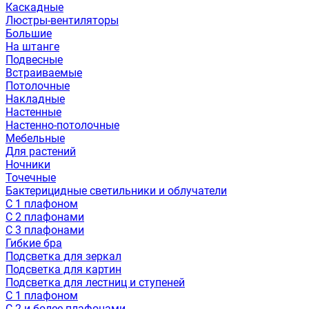
Каскадные
Люстры-вентиляторы
Большие
На штанге
Подвесные
Встраиваемые
Потолочные
Накладные
Настенные
Настенно-потолочные
Мебельные
Для растений
Ночники
Точечные
Бактерицидные светильники и облучатели
С 1 плафоном
С 2 плафонами
С 3 плафонами
Гибкие бра
Подсветка для зеркал
Подсветка для картин
Подсветка для лестниц и ступеней
С 1 плафоном
С 2 и более плафонами