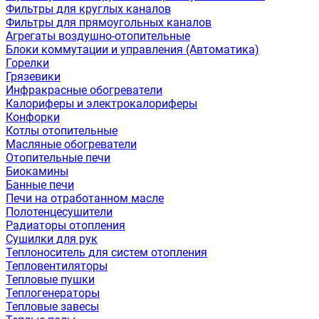
Фильтры для круглых каналов
Фильтры для прямоугольных каналов
Агрегаты воздушно-отопительные
Блоки коммутации и управления (Автоматика)
Горелки
Грязевики
Инфракрасные обогреватели
Калориферы и электрокалориферы
Конфорки
Котлы отопительные
Масляные обогреватели
Отопительные печи
Биокамины
Банные печи
Печи на отработанном масле
Полотенцесушители
Радиаторы отопления
Сушилки для рук
Теплоноситель для систем отопления
Тепловентиляторы
Тепловые пушки
Теплогенераторы
Тепловые завесы