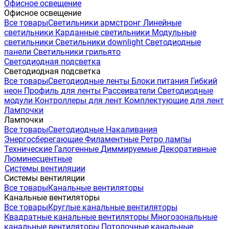
Офисное освещение
Офисное освещение
Все товары
Светильники армстронг
Линейные
светильники
Карданные светильники
Модульные
светильники
Светильники downlight
Светодиодные
панели
Светильники грильято
Светодиодная подсветка
Светодиодная подсветка
Все товары
Светодиодные ленты
Блоки питания
Гибкий
неон
Профиль для ленты
Рассеиватели
Светодиодные
модули
Контроллеры для лент
Комплектующие для лент
Лампочки
Лампочки
Все товары
Светодиодные
Накаливания
Энергосберегающие
Филаментные
Ретро лампы
Технические
Галогенные
Диммируемые
Декоративные
Люминесцентные
Системы вентиляции
Системы вентиляции
Все товары
Канальные вентиляторы
Канальные вентиляторы
Все товары
Круглые канальные вентиляторы
Квадратные канальные вентиляторы
Многозональные
канальные вентиляторы
Потолочные канальные