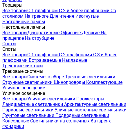
Торшеры
Все товары
С 1 плафоном
С 2 и более плафонами
Со
столиком
На треноге
Для чтения
Изогнутые
Настольные лампы
Настольные лампы
Все товары
Декоративные
Офисные
Детские
На
прищепке
На струбцине
Споты
Споты
Все товары
С 1 плафоном
С 2 плафонами
С 3 и более
плафонами
Встраиваемые
Накладные
Трековые системы
Трековые системы
Все товары
Системы в сборе
Трековые светильники
Струнные светильники
Шинопроводы
Комплектующие
Уличное освещение
Уличное освещение
Все товары
Уличные светильники
Прожекторы
Ландшафтные светильники
Архитектурные светильники
Парковые светильники
Уличные настенные светильники
Грунтовые светильники
Подводные светильники
Консольные
Светильники на солнечных батареях
Фонарики