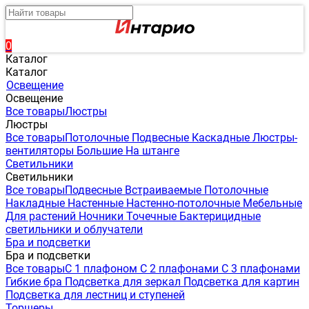
0
Каталог
Каталог
Освещение
Освещение
Все товары
Люстры
Люстры
Все товары
Потолочные
Подвесные
Каскадные
Люстры-
вентиляторы
Большие
На штанге
Светильники
Светильники
Все товары
Подвесные
Встраиваемые
Потолочные
Накладные
Настенные
Настенно-потолочные
Мебельные
Для растений
Ночники
Точечные
Бактерицидные
светильники и облучатели
Бра и подсветки
Бра и подсветки
Все товары
С 1 плафоном
С 2 плафонами
С 3 плафонами
Гибкие бра
Подсветка для зеркал
Подсветка для картин
Подсветка для лестниц и ступеней
Торшеры