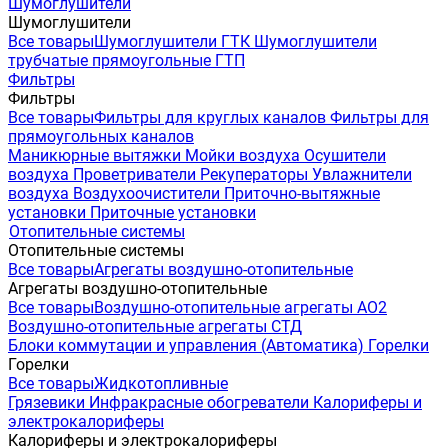
Шумоглушители
Шумоглушители
Все товары
Шумоглушители ГТК
Шумоглушители
трубчатые прямоугольные ГТП
Фильтры
Фильтры
Все товары
Фильтры для круглых каналов
Фильтры для
прямоугольных каналов
Маникюрные вытяжки
Мойки воздуха
Осушители
воздуха
Проветриватели
Рекуператоры
Увлажнители
воздуха
Воздухоочистители
Приточно-вытяжные
установки
Приточные установки
Отопительные системы
Отопительные системы
Все товары
Агрегаты воздушно-отопительные
Агрегаты воздушно-отопительные
Все товары
Воздушно-отопительные агрегаты АО2
Воздушно-отопительные агрегаты СТД
Блоки коммутации и управления (Автоматика)
Горелки
Горелки
Все товары
Жидкотопливные
Грязевики
Инфракрасные обогреватели
Калориферы и
электрокалориферы
Калориферы и электрокалориферы