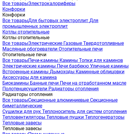
Все товары
Электрокалориферы
Конфорки
Конфорки
Все товары
Для бытовых электроплит
Для
промышленных электроплит
Котлы отопительные
Котлы отопительные
Все товары
Электрические
Газовые
Твердотопливные
Масляные обогреватели
Отопительные печи
Отопительные печи
Все товары
Печи-камины
Камины
Топки для каминов
Электрические камины
Печи барбекю
Уличные камины
Встроенные камины
Дымоходы
Каминные облицовки
Аксессуары для камина
Биокамины
Банные печи
Печи на отработанном масле
Полотенцесушители
Радиаторы отопления
Радиаторы отопления
Все товары
Секционные алюминиевые
Секционные
биметаллические
Сушилки для рук
Теплоноситель для систем отопления
Тепловентиляторы
Тепловые пушки
Теплогенераторы
Тепловые завесы
Тепловые завесы