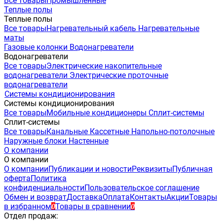
Все товары
Промышленные
Теплые полы
Теплые полы
Все товары
Нагревательный кабель
Нагревательные
маты
Газовые колонки
Водонагреватели
Водонагреватели
Все товары
Электрические накопительные
водонагреватели
Электрические проточные
водонагреватели
Системы кондиционирования
Системы кондиционирования
Все товары
Мобильные кондиционеры
Сплит-системы
Сплит-системы
Все товары
Канальные
Кассетные
Напольно-потолочные
Наружные блоки
Настенные
О компании
О компании
О компании
Публикации и новости
Реквизиты
Публичная
оферта
Политика
конфиденциальности
Пользовательское соглашение
Обмен и возврат
Доставка
Оплата
Контакты
Акции
Товары
в избранном
Товары в сравнении
0
0
Отдел продаж: