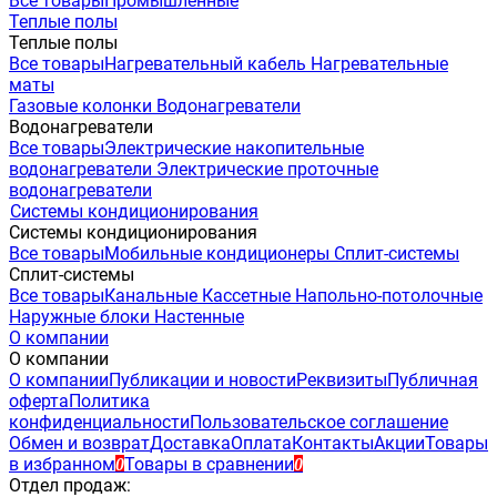
Все товары
Промышленные
Теплые полы
Теплые полы
Все товары
Нагревательный кабель
Нагревательные
маты
Газовые колонки
Водонагреватели
Водонагреватели
Все товары
Электрические накопительные
водонагреватели
Электрические проточные
водонагреватели
Системы кондиционирования
Системы кондиционирования
Все товары
Мобильные кондиционеры
Сплит-системы
Сплит-системы
Все товары
Канальные
Кассетные
Напольно-потолочные
Наружные блоки
Настенные
О компании
О компании
О компании
Публикации и новости
Реквизиты
Публичная
оферта
Политика
конфиденциальности
Пользовательское соглашение
Обмен и возврат
Доставка
Оплата
Контакты
Акции
Товары
в избранном
Товары в сравнении
0
0
Отдел продаж: