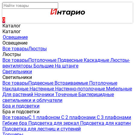
0
Каталог
Каталог
Освещение
Освещение
Все товары
Люстры
Люстры
Все товары
Потолочные
Подвесные
Каскадные
Люстры-
вентиляторы
Большие
На штанге
Светильники
Светильники
Все товары
Подвесные
Встраиваемые
Потолочные
Накладные
Настенные
Настенно-потолочные
Мебельные
Для растений
Ночники
Точечные
Бактерицидные
светильники и облучатели
Бра и подсветки
Бра и подсветки
Все товары
С 1 плафоном
С 2 плафонами
С 3 плафонами
Гибкие бра
Подсветка для зеркал
Подсветка для картин
Подсветка для лестниц и ступеней
Торшеры