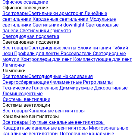
Офисное освещение
Офисное освещение
Все товары
Светильники армстронг
Линейные
светильники
Карданные светильники
Модульные
светильники
Светильники downlight
Светодиодные
панели
Светильники грильято
Светодиодная подсветка
Светодиодная подсветка
Все товары
Светодиодные ленты
Блоки питания
Гибкий
неон
Профиль для ленты
Рассеиватели
Светодиодные
модули
Контроллеры для лент
Комплектующие для лент
Лампочки
Лампочки
Все товары
Светодиодные
Накаливания
Энергосберегающие
Филаментные
Ретро лампы
Технические
Галогенные
Диммируемые
Декоративные
Люминесцентные
Системы вентиляции
Системы вентиляции
Все товары
Канальные вентиляторы
Канальные вентиляторы
Все товары
Круглые канальные вентиляторы
Квадратные канальные вентиляторы
Многозональные
канальные вентиляторы
Потолочные канальные