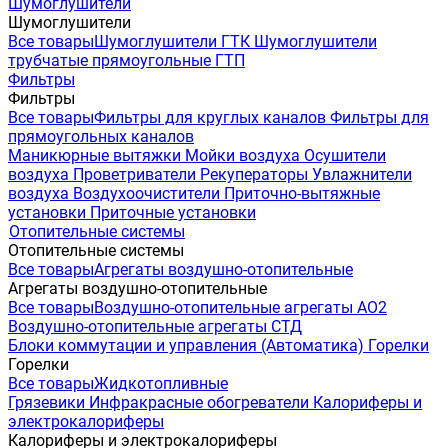
Шумоглушители
Шумоглушители
Все товары
Шумоглушители ГТК
Шумоглушители
трубчатые прямоугольные ГТП
Фильтры
Фильтры
Все товары
Фильтры для круглых каналов
Фильтры для
прямоугольных каналов
Маникюрные вытяжки
Мойки воздуха
Осушители
воздуха
Проветриватели
Рекуператоры
Увлажнители
воздуха
Воздухоочистители
Приточно-вытяжные
установки
Приточные установки
Отопительные системы
Отопительные системы
Все товары
Агрегаты воздушно-отопительные
Агрегаты воздушно-отопительные
Все товары
Воздушно-отопительные агрегаты АО2
Воздушно-отопительные агрегаты СТД
Блоки коммутации и управления (Автоматика)
Горелки
Горелки
Все товары
Жидкотопливные
Грязевики
Инфракрасные обогреватели
Калориферы и
электрокалориферы
Калориферы и электрокалориферы