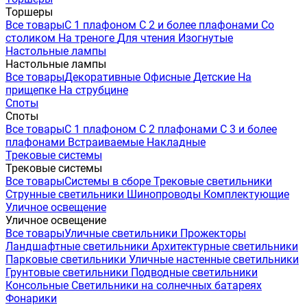
Торшеры
Все товары
С 1 плафоном
С 2 и более плафонами
Со
столиком
На треноге
Для чтения
Изогнутые
Настольные лампы
Настольные лампы
Все товары
Декоративные
Офисные
Детские
На
прищепке
На струбцине
Споты
Споты
Все товары
С 1 плафоном
С 2 плафонами
С 3 и более
плафонами
Встраиваемые
Накладные
Трековые системы
Трековые системы
Все товары
Системы в сборе
Трековые светильники
Струнные светильники
Шинопроводы
Комплектующие
Уличное освещение
Уличное освещение
Все товары
Уличные светильники
Прожекторы
Ландшафтные светильники
Архитектурные светильники
Парковые светильники
Уличные настенные светильники
Грунтовые светильники
Подводные светильники
Консольные
Светильники на солнечных батареях
Фонарики