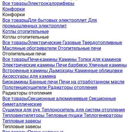
Все товары
Электрокалориферы
Конфорки
Конфорки
Все товары
Для бытовых электроплит
Для
промышленных электроплит
Котлы отопительные
Котлы отопительные
Все товары
Электрические
Газовые
Твердотопливные
Масляные обогреватели
Отопительные печи
Отопительные печи
Все товары
Печи-камины
Камины
Топки для каминов
Электрические камины
Печи барбекю
Уличные камины
Встроенные камины
Дымоходы
Каминные облицовки
Аксессуары для камина
Биокамины
Банные печи
Печи на отработанном масле
Полотенцесушители
Радиаторы отопления
Радиаторы отопления
Все товары
Секционные алюминиевые
Секционные
биметаллические
Сушилки для рук
Теплоноситель для систем отопления
Тепловентиляторы
Тепловые пушки
Теплогенераторы
Тепловые завесы
Тепловые завесы