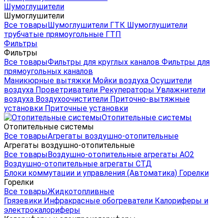
Шумоглушители
Шумоглушители
Все товары
Шумоглушители ГТК
Шумоглушители
трубчатые прямоугольные ГТП
Фильтры
Фильтры
Все товары
Фильтры для круглых каналов
Фильтры для
прямоугольных каналов
Маникюрные вытяжки
Мойки воздуха
Осушители
воздуха
Проветриватели
Рекуператоры
Увлажнители
воздуха
Воздухоочистители
Приточно-вытяжные
установки
Приточные установки
Отопительные системы
Отопительные системы
Все товары
Агрегаты воздушно-отопительные
Агрегаты воздушно-отопительные
Все товары
Воздушно-отопительные агрегаты АО2
Воздушно-отопительные агрегаты СТД
Блоки коммутации и управления (Автоматика)
Горелки
Горелки
Все товары
Жидкотопливные
Грязевики
Инфракрасные обогреватели
Калориферы и
электрокалориферы