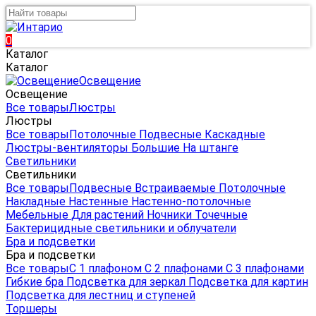
0
Каталог
Каталог
Освещение
Освещение
Все товары
Люстры
Люстры
Все товары
Потолочные
Подвесные
Каскадные
Люстры-вентиляторы
Большие
На штанге
Светильники
Светильники
Все товары
Подвесные
Встраиваемые
Потолочные
Накладные
Настенные
Настенно-потолочные
Мебельные
Для растений
Ночники
Точечные
Бактерицидные светильники и облучатели
Бра и подсветки
Бра и подсветки
Все товары
С 1 плафоном
С 2 плафонами
С 3 плафонами
Гибкие бра
Подсветка для зеркал
Подсветка для картин
Подсветка для лестниц и ступеней
Торшеры