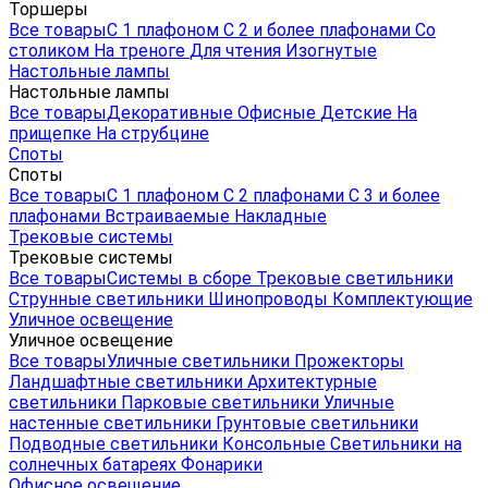
Торшеры
Все товары
С 1 плафоном
С 2 и более плафонами
Со
столиком
На треноге
Для чтения
Изогнутые
Настольные лампы
Настольные лампы
Все товары
Декоративные
Офисные
Детские
На
прищепке
На струбцине
Споты
Споты
Все товары
С 1 плафоном
С 2 плафонами
С 3 и более
плафонами
Встраиваемые
Накладные
Трековые системы
Трековые системы
Все товары
Системы в сборе
Трековые светильники
Струнные светильники
Шинопроводы
Комплектующие
Уличное освещение
Уличное освещение
Все товары
Уличные светильники
Прожекторы
Ландшафтные светильники
Архитектурные
светильники
Парковые светильники
Уличные
настенные светильники
Грунтовые светильники
Подводные светильники
Консольные
Светильники на
солнечных батареях
Фонарики
Офисное освещение