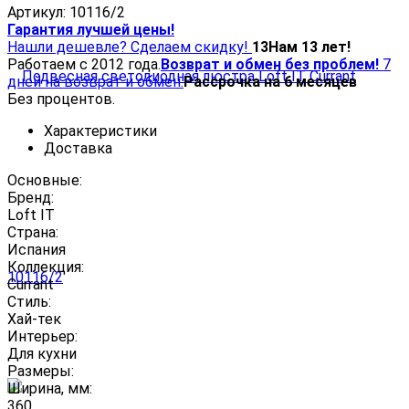
Артикул:
10116/2
Гарантия лучшей цены!
Нашли дешевле? Сделаем скидку!
13
Нам 13 лет!
Работаем с 2012 года.
Возврат и обмен без проблем!
7
дней на возврат и обмен.
Рассрочка на 6 месяцев
Без процентов.
Характеристики
Доставка
Основные:
Бренд:
Loft IT
Страна:
Испания
Коллекция:
Currant
Стиль:
Хай-тек
Интерьер:
Для кухни
Размеры:
Ширина, мм:
360