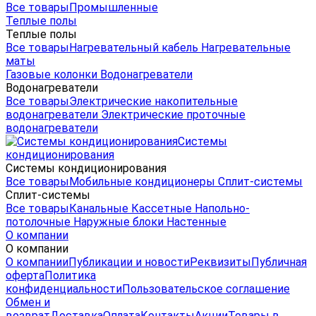
Все товары
Промышленные
Теплые полы
Теплые полы
Все товары
Нагревательный кабель
Нагревательные
маты
Газовые колонки
Водонагреватели
Водонагреватели
Все товары
Электрические накопительные
водонагреватели
Электрические проточные
водонагреватели
Системы
кондиционирования
Системы кондиционирования
Все товары
Мобильные кондиционеры
Сплит-системы
Сплит-системы
Все товары
Канальные
Кассетные
Напольно-
потолочные
Наружные блоки
Настенные
О компании
О компании
О компании
Публикации и новости
Реквизиты
Публичная
оферта
Политика
конфиденциальности
Пользовательское соглашение
Обмен и
возврат
Доставка
Оплата
Контакты
Акции
Товары в