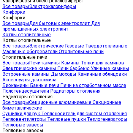
Калориферы и электрокалориферы
Все товары
Электрокалориферы
Конфорки
Конфорки
Все товары
Для бытовых электроплит
Для
промышленных электроплит
Котлы отопительные
Котлы отопительные
Все товары
Электрические
Газовые
Твердотопливные
Масляные обогреватели
Отопительные печи
Отопительные печи
Все товары
Печи-камины
Камины
Топки для каминов
Электрические камины
Печи барбекю
Уличные камины
Встроенные камины
Дымоходы
Каминные облицовки
Аксессуары для камина
Биокамины
Банные печи
Печи на отработанном масле
Полотенцесушители
Радиаторы отопления
Радиаторы отопления
Все товары
Секционные алюминиевые
Секционные
биметаллические
Сушилки для рук
Теплоноситель для систем отопления
Тепловентиляторы
Тепловые пушки
Теплогенераторы
Тепловые завесы
Тепловые завесы