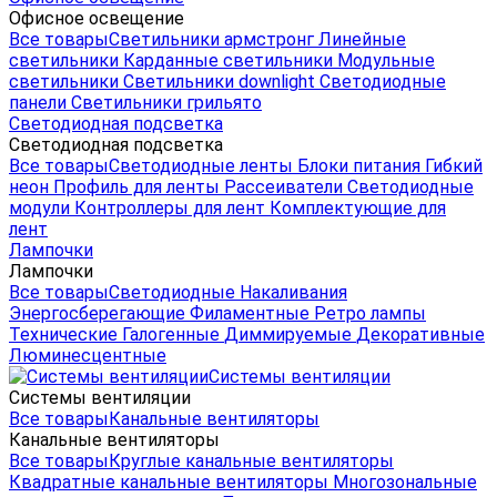
Офисное освещение
Все товары
Светильники армстронг
Линейные
светильники
Карданные светильники
Модульные
светильники
Светильники downlight
Светодиодные
панели
Светильники грильято
Светодиодная подсветка
Светодиодная подсветка
Все товары
Светодиодные ленты
Блоки питания
Гибкий
неон
Профиль для ленты
Рассеиватели
Светодиодные
модули
Контроллеры для лент
Комплектующие для
лент
Лампочки
Лампочки
Все товары
Светодиодные
Накаливания
Энергосберегающие
Филаментные
Ретро лампы
Технические
Галогенные
Диммируемые
Декоративные
Люминесцентные
Системы вентиляции
Системы вентиляции
Все товары
Канальные вентиляторы
Канальные вентиляторы
Все товары
Круглые канальные вентиляторы
Квадратные канальные вентиляторы
Многозональные