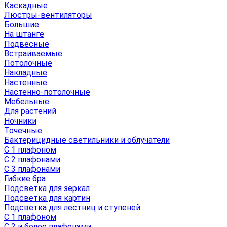
Каскадные
Люстры-вентиляторы
Большие
На штанге
Подвесные
Встраиваемые
Потолочные
Накладные
Настенные
Настенно-потолочные
Мебельные
Для растений
Ночники
Точечные
Бактерицидные светильники и облучатели
С 1 плафоном
С 2 плафонами
С 3 плафонами
Гибкие бра
Подсветка для зеркал
Подсветка для картин
Подсветка для лестниц и ступеней
С 1 плафоном
С 2 и более плафонами