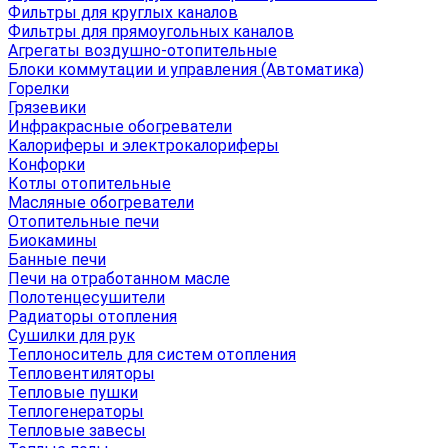
Фильтры для круглых каналов
Фильтры для прямоугольных каналов
Агрегаты воздушно-отопительные
Блоки коммутации и управления (Автоматика)
Горелки
Грязевики
Инфракрасные обогреватели
Калориферы и электрокалориферы
Конфорки
Котлы отопительные
Масляные обогреватели
Отопительные печи
Биокамины
Банные печи
Печи на отработанном масле
Полотенцесушители
Радиаторы отопления
Сушилки для рук
Теплоноситель для систем отопления
Тепловентиляторы
Тепловые пушки
Теплогенераторы
Тепловые завесы