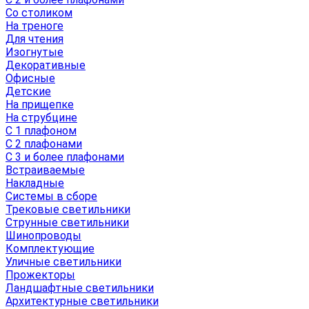
Со столиком
На треноге
Для чтения
Изогнутые
Декоративные
Офисные
Детские
На прищепке
На струбцине
С 1 плафоном
С 2 плафонами
С 3 и более плафонами
Встраиваемые
Накладные
Системы в сборе
Трековые светильники
Струнные светильники
Шинопроводы
Комплектующие
Уличные светильники
Прожекторы
Ландшафтные светильники
Архитектурные светильники