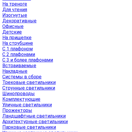
На треноге
Для чтения
Изогнутые
Декоративные
Офисные
Детские
На прищепке
На струбцине
С 1 плафоном
С 2 плафонами
С 3 и более плафонами
Встраиваемые
Накладные
Системы в сборе
Трековые светильники
Струнные светильники
Шинопроводы
Комплектующие
Уличные светильники
Прожекторы
Ландшафтные светильники
Архитектурные светильники
Парковые светильники