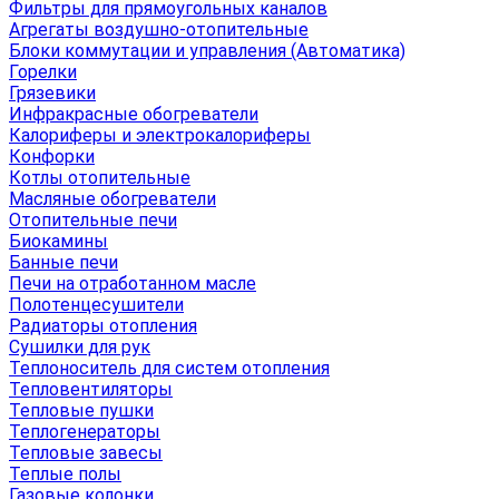
Фильтры для прямоугольных каналов
Агрегаты воздушно-отопительные
Блоки коммутации и управления (Автоматика)
Горелки
Грязевики
Инфракрасные обогреватели
Калориферы и электрокалориферы
Конфорки
Котлы отопительные
Масляные обогреватели
Отопительные печи
Биокамины
Банные печи
Печи на отработанном масле
Полотенцесушители
Радиаторы отопления
Сушилки для рук
Теплоноситель для систем отопления
Тепловентиляторы
Тепловые пушки
Теплогенераторы
Тепловые завесы
Теплые полы
Газовые колонки