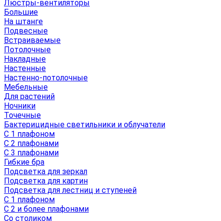
Люстры-вентиляторы
Большие
На штанге
Подвесные
Встраиваемые
Потолочные
Накладные
Настенные
Настенно-потолочные
Мебельные
Для растений
Ночники
Точечные
Бактерицидные светильники и облучатели
С 1 плафоном
С 2 плафонами
С 3 плафонами
Гибкие бра
Подсветка для зеркал
Подсветка для картин
Подсветка для лестниц и ступеней
С 1 плафоном
С 2 и более плафонами
Со столиком