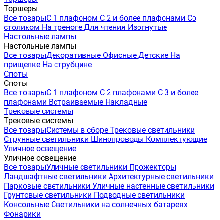
Торшеры
Все товары
С 1 плафоном
С 2 и более плафонами
Со
столиком
На треноге
Для чтения
Изогнутые
Настольные лампы
Настольные лампы
Все товары
Декоративные
Офисные
Детские
На
прищепке
На струбцине
Споты
Споты
Все товары
С 1 плафоном
С 2 плафонами
С 3 и более
плафонами
Встраиваемые
Накладные
Трековые системы
Трековые системы
Все товары
Системы в сборе
Трековые светильники
Струнные светильники
Шинопроводы
Комплектующие
Уличное освещение
Уличное освещение
Все товары
Уличные светильники
Прожекторы
Ландшафтные светильники
Архитектурные светильники
Парковые светильники
Уличные настенные светильники
Грунтовые светильники
Подводные светильники
Консольные
Светильники на солнечных батареях
Фонарики