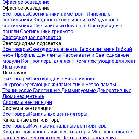
Офисное освещение
Офисное освещение
Все товары
Светильники армстронг
Линейные
светильники
Карданные светильники
Модульные
светильники
Светильники downlight
Светодиодные
панели
Светильники грильято
Светодиодная подсветка
Светодиодная подсветка
Все товары
Светодиодные ленты
Блоки питания
Гибкий
неон
Профиль для ленты
Рассеиватели
Светодиодные
модули
Контроллеры для лент
Комплектующие для лент
Лампочки
Лампочки
Все товары
Светодиодные
Накаливания
Энергосберегающие
Филаментные
Ретро лампы
Технические
Галогенные
Диммируемые
Декоративные
Люминесцентные
Системы вентиляции
Системы вентиляции
Все товары
Канальные вентиляторы
Канальные вентиляторы
Все товары
Круглые канальные вентиляторы
Квадратные канальные вентиляторы
Многозональные
канальные вентиляторы
Потолочные канальные