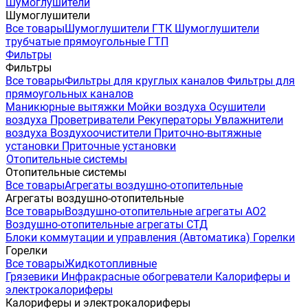
Шумоглушители
Шумоглушители
Все товары
Шумоглушители ГТК
Шумоглушители
трубчатые прямоугольные ГТП
Фильтры
Фильтры
Все товары
Фильтры для круглых каналов
Фильтры для
прямоугольных каналов
Маникюрные вытяжки
Мойки воздуха
Осушители
воздуха
Проветриватели
Рекуператоры
Увлажнители
воздуха
Воздухоочистители
Приточно-вытяжные
установки
Приточные установки
Отопительные системы
Отопительные системы
Все товары
Агрегаты воздушно-отопительные
Агрегаты воздушно-отопительные
Все товары
Воздушно-отопительные агрегаты АО2
Воздушно-отопительные агрегаты СТД
Блоки коммутации и управления (Автоматика)
Горелки
Горелки
Все товары
Жидкотопливные
Грязевики
Инфракрасные обогреватели
Калориферы и
электрокалориферы
Калориферы и электрокалориферы