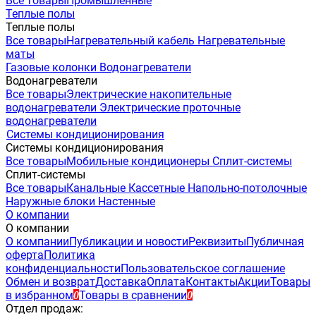
Все товары
Промышленные
Теплые полы
Теплые полы
Все товары
Нагревательный кабель
Нагревательные
маты
Газовые колонки
Водонагреватели
Водонагреватели
Все товары
Электрические накопительные
водонагреватели
Электрические проточные
водонагреватели
Системы кондиционирования
Системы кондиционирования
Все товары
Мобильные кондиционеры
Сплит-системы
Сплит-системы
Все товары
Канальные
Кассетные
Напольно-потолочные
Наружные блоки
Настенные
О компании
О компании
О компании
Публикации и новости
Реквизиты
Публичная
оферта
Политика
конфиденциальности
Пользовательское соглашение
Обмен и возврат
Доставка
Оплата
Контакты
Акции
Товары
в избранном
Товары в сравнении
0
0
Отдел продаж: