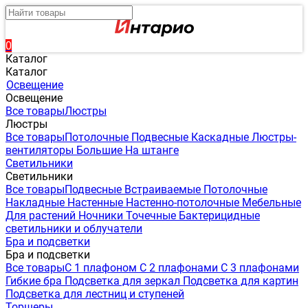
0
Каталог
Каталог
Освещение
Освещение
Все товары
Люстры
Люстры
Все товары
Потолочные
Подвесные
Каскадные
Люстры-
вентиляторы
Большие
На штанге
Светильники
Светильники
Все товары
Подвесные
Встраиваемые
Потолочные
Накладные
Настенные
Настенно-потолочные
Мебельные
Для растений
Ночники
Точечные
Бактерицидные
светильники и облучатели
Бра и подсветки
Бра и подсветки
Все товары
С 1 плафоном
С 2 плафонами
С 3 плафонами
Гибкие бра
Подсветка для зеркал
Подсветка для картин
Подсветка для лестниц и ступеней
Торшеры