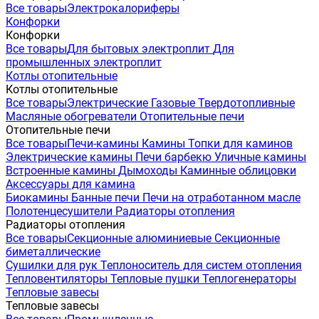
Все товары
Электрокалориферы
Конфорки
Конфорки
Все товары
Для бытовых электроплит
Для
промышленных электроплит
Котлы отопительные
Котлы отопительные
Все товары
Электрические
Газовые
Твердотопливные
Масляные обогреватели
Отопительные печи
Отопительные печи
Все товары
Печи-камины
Камины
Топки для каминов
Электрические камины
Печи барбекю
Уличные камины
Встроенные камины
Дымоходы
Каминные облицовки
Аксессуары для камина
Биокамины
Банные печи
Печи на отработанном масле
Полотенцесушители
Радиаторы отопления
Радиаторы отопления
Все товары
Секционные алюминиевые
Секционные
биметаллические
Сушилки для рук
Теплоноситель для систем отопления
Тепловентиляторы
Тепловые пушки
Теплогенераторы
Тепловые завесы
Тепловые завесы