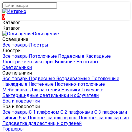
0
Каталог
Каталог
Освещение
Освещение
Все товары
Люстры
Люстры
Все товары
Потолочные
Подвесные
Каскадные
Люстры-вентиляторы
Большие
На штанге
Светильники
Светильники
Все товары
Подвесные
Встраиваемые
Потолочные
Накладные
Настенные
Настенно-потолочные
Мебельные
Для растений
Ночники
Точечные
Бактерицидные светильники и облучатели
Бра и подсветки
Бра и подсветки
Все товары
С 1 плафоном
С 2 плафонами
С 3 плафонами
Гибкие бра
Подсветка для зеркал
Подсветка для картин
Подсветка для лестниц и ступеней
Торшеры