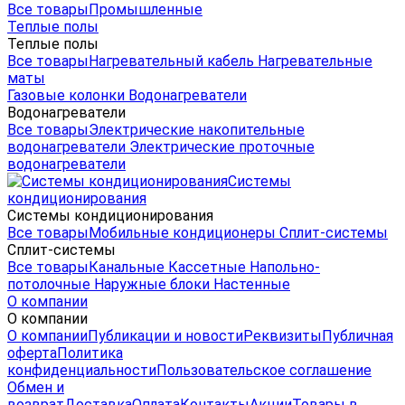
Все товары
Промышленные
Теплые полы
Теплые полы
Все товары
Нагревательный кабель
Нагревательные
маты
Газовые колонки
Водонагреватели
Водонагреватели
Все товары
Электрические накопительные
водонагреватели
Электрические проточные
водонагреватели
Системы
кондиционирования
Системы кондиционирования
Все товары
Мобильные кондиционеры
Сплит-системы
Сплит-системы
Все товары
Канальные
Кассетные
Напольно-
потолочные
Наружные блоки
Настенные
О компании
О компании
О компании
Публикации и новости
Реквизиты
Публичная
оферта
Политика
конфиденциальности
Пользовательское соглашение
Обмен и
возврат
Доставка
Оплата
Контакты
Акции
Товары в