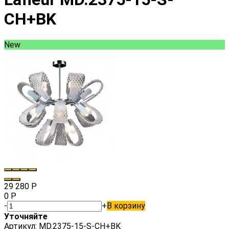
CH+BK
New
29 280
Р
0
Р
-
+
В корзину
Уточняйте
Артикул:
MD.2375-15-S-CH+BK