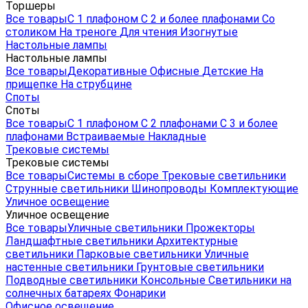
Торшеры
Все товары
С 1 плафоном
С 2 и более плафонами
Со
столиком
На треноге
Для чтения
Изогнутые
Настольные лампы
Настольные лампы
Все товары
Декоративные
Офисные
Детские
На
прищепке
На струбцине
Споты
Споты
Все товары
С 1 плафоном
С 2 плафонами
С 3 и более
плафонами
Встраиваемые
Накладные
Трековые системы
Трековые системы
Все товары
Системы в сборе
Трековые светильники
Струнные светильники
Шинопроводы
Комплектующие
Уличное освещение
Уличное освещение
Все товары
Уличные светильники
Прожекторы
Ландшафтные светильники
Архитектурные
светильники
Парковые светильники
Уличные
настенные светильники
Грунтовые светильники
Подводные светильники
Консольные
Светильники на
солнечных батареях
Фонарики
Офисное освещение