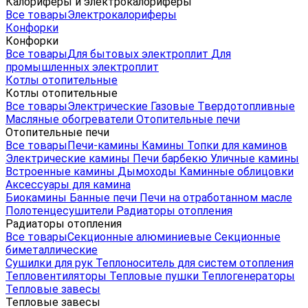
Калориферы и электрокалориферы
Все товары
Электрокалориферы
Конфорки
Конфорки
Все товары
Для бытовых электроплит
Для
промышленных электроплит
Котлы отопительные
Котлы отопительные
Все товары
Электрические
Газовые
Твердотопливные
Масляные обогреватели
Отопительные печи
Отопительные печи
Все товары
Печи-камины
Камины
Топки для каминов
Электрические камины
Печи барбекю
Уличные камины
Встроенные камины
Дымоходы
Каминные облицовки
Аксессуары для камина
Биокамины
Банные печи
Печи на отработанном масле
Полотенцесушители
Радиаторы отопления
Радиаторы отопления
Все товары
Секционные алюминиевые
Секционные
биметаллические
Сушилки для рук
Теплоноситель для систем отопления
Тепловентиляторы
Тепловые пушки
Теплогенераторы
Тепловые завесы
Тепловые завесы