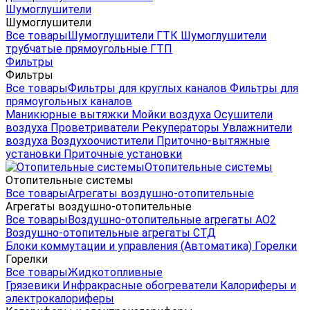
Шумоглушители
Шумоглушители
Все товары
Шумоглушители ГТК
Шумоглушители
трубчатые прямоугольные ГТП
Фильтры
Фильтры
Все товары
Фильтры для круглых каналов
Фильтры для
прямоугольных каналов
Маникюрные вытяжки
Мойки воздуха
Осушители
воздуха
Проветриватели
Рекуператоры
Увлажнители
воздуха
Воздухоочистители
Приточно-вытяжные
установки
Приточные установки
Отопительные системы
Отопительные системы
Все товары
Агрегаты воздушно-отопительные
Агрегаты воздушно-отопительные
Все товары
Воздушно-отопительные агрегаты АО2
Воздушно-отопительные агрегаты СТД
Блоки коммутации и управления (Автоматика)
Горелки
Горелки
Все товары
Жидкотопливные
Грязевики
Инфракрасные обогреватели
Калориферы и
электрокалориферы