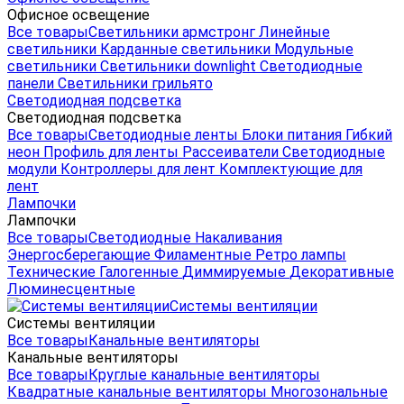
Офисное освещение
Все товары
Светильники армстронг
Линейные
светильники
Карданные светильники
Модульные
светильники
Светильники downlight
Светодиодные
панели
Светильники грильято
Светодиодная подсветка
Светодиодная подсветка
Все товары
Светодиодные ленты
Блоки питания
Гибкий
неон
Профиль для ленты
Рассеиватели
Светодиодные
модули
Контроллеры для лент
Комплектующие для
лент
Лампочки
Лампочки
Все товары
Светодиодные
Накаливания
Энергосберегающие
Филаментные
Ретро лампы
Технические
Галогенные
Диммируемые
Декоративные
Люминесцентные
Системы вентиляции
Системы вентиляции
Все товары
Канальные вентиляторы
Канальные вентиляторы
Все товары
Круглые канальные вентиляторы
Квадратные канальные вентиляторы
Многозональные