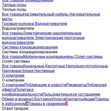
Все товары
Промышленные
Теплые полы
Теплые полы
Все товары
Нагревательный кабель
Нагревательные
маты
Газовые колонки
Водонагреватели
Водонагреватели
Все товары
Электрические накопительные
водонагреватели
Электрические проточные
водонагреватели
Системы кондиционирования
Системы кондиционирования
Все товары
Мобильные кондиционеры
Сплит-системы
Сплит-системы
Все товары
Канальные
Кассетные
Напольно-потолочные
Наружные блоки
Настенные
О компании
О компании
О компании
Публикации и новости
Реквизиты
Публичная
оферта
Политика
конфиденциальности
Пользовательское соглашение
Обмен и возврат
Доставка
Оплата
Контакты
Акции
Товары
в избранном
Товары в сравнении
0
0
Отдел продаж: