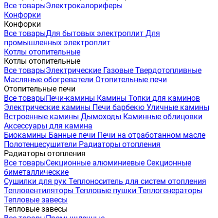
Все товары
Электрокалориферы
Конфорки
Конфорки
Все товары
Для бытовых электроплит
Для
промышленных электроплит
Котлы отопительные
Котлы отопительные
Все товары
Электрические
Газовые
Твердотопливные
Масляные обогреватели
Отопительные печи
Отопительные печи
Все товары
Печи-камины
Камины
Топки для каминов
Электрические камины
Печи барбекю
Уличные камины
Встроенные камины
Дымоходы
Каминные облицовки
Аксессуары для камина
Биокамины
Банные печи
Печи на отработанном масле
Полотенцесушители
Радиаторы отопления
Радиаторы отопления
Все товары
Секционные алюминиевые
Секционные
биметаллические
Сушилки для рук
Теплоноситель для систем отопления
Тепловентиляторы
Тепловые пушки
Теплогенераторы
Тепловые завесы
Тепловые завесы