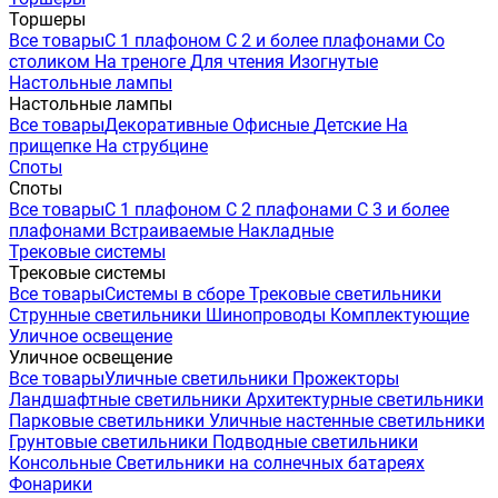
Торшеры
Все товары
С 1 плафоном
С 2 и более плафонами
Со
столиком
На треноге
Для чтения
Изогнутые
Настольные лампы
Настольные лампы
Все товары
Декоративные
Офисные
Детские
На
прищепке
На струбцине
Споты
Споты
Все товары
С 1 плафоном
С 2 плафонами
С 3 и более
плафонами
Встраиваемые
Накладные
Трековые системы
Трековые системы
Все товары
Системы в сборе
Трековые светильники
Струнные светильники
Шинопроводы
Комплектующие
Уличное освещение
Уличное освещение
Все товары
Уличные светильники
Прожекторы
Ландшафтные светильники
Архитектурные светильники
Парковые светильники
Уличные настенные светильники
Грунтовые светильники
Подводные светильники
Консольные
Светильники на солнечных батареях
Фонарики