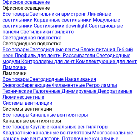
Офисное освещение
Офисное освещение
Все товары
Светильники армстронг
Линейные
светильники
Карданные светильники
Модульные
светильники
Светильники downlight
Светодиодные
панели
Светильники грильято
Светодиодная подсветка
Светодиодная подсветка
Все товары
Светодиодные ленты
Блоки питания
Гибкий
неон
Профиль для ленты
Рассеиватели
Светодиодные
модули
Контроллеры для лент
Комплектующие для лент
Лампочки
Лампочки
Все товары
Светодиодные
Накаливания
Энергосберегающие
Филаментные
Ретро лампы
Технические
Галогенные
Диммируемые
Декоративные
Люминесцентные
Системы вентиляции
Системы вентиляции
Все товары
Канальные вентиляторы
Канальные вентиляторы
Все товары
Круглые канальные вентиляторы
Квадратные канальные вентиляторы
Многозональные
канальные вентиляторы
Потолочные канальные