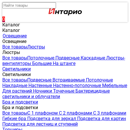
0
Каталог
Каталог
Освещение
Освещение
Все товары
Люстры
Люстры
Все товары
Потолочные
Подвесные
Каскадные
Люстры-
вентиляторы
Большие
На штанге
Светильники
Светильники
Все товары
Подвесные
Встраиваемые
Потолочные
Накладные
Настенные
Настенно-потолочные
Мебельные
Для растений
Ночники
Точечные
Бактерицидные
светильники и облучатели
Бра и подсветки
Бра и подсветки
Все товары
С 1 плафоном
С 2 плафонами
С 3 плафонами
Гибкие бра
Подсветка для зеркал
Подсветка для картин
Подсветка для лестниц и ступеней
Торшеры