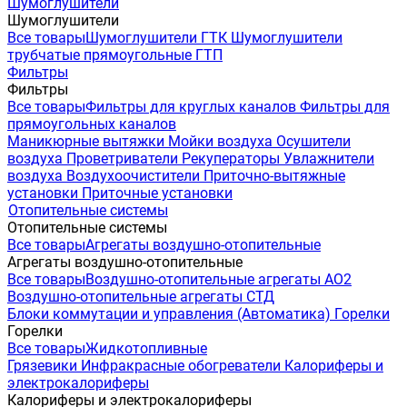
Шумоглушители
Шумоглушители
Все товары
Шумоглушители ГТК
Шумоглушители
трубчатые прямоугольные ГТП
Фильтры
Фильтры
Все товары
Фильтры для круглых каналов
Фильтры для
прямоугольных каналов
Маникюрные вытяжки
Мойки воздуха
Осушители
воздуха
Проветриватели
Рекуператоры
Увлажнители
воздуха
Воздухоочистители
Приточно-вытяжные
установки
Приточные установки
Отопительные системы
Отопительные системы
Все товары
Агрегаты воздушно-отопительные
Агрегаты воздушно-отопительные
Все товары
Воздушно-отопительные агрегаты АО2
Воздушно-отопительные агрегаты СТД
Блоки коммутации и управления (Автоматика)
Горелки
Горелки
Все товары
Жидкотопливные
Грязевики
Инфракрасные обогреватели
Калориферы и
электрокалориферы
Калориферы и электрокалориферы