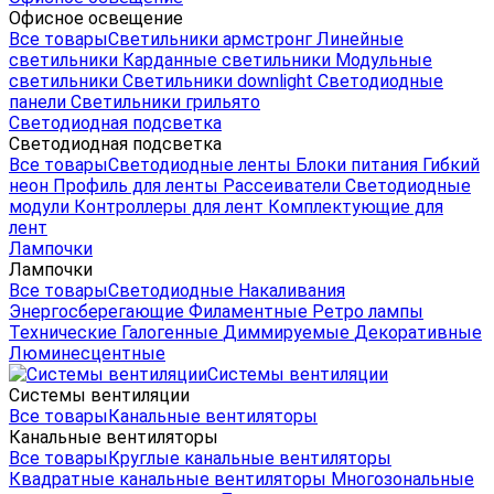
Офисное освещение
Все товары
Светильники армстронг
Линейные
светильники
Карданные светильники
Модульные
светильники
Светильники downlight
Светодиодные
панели
Светильники грильято
Светодиодная подсветка
Светодиодная подсветка
Все товары
Светодиодные ленты
Блоки питания
Гибкий
неон
Профиль для ленты
Рассеиватели
Светодиодные
модули
Контроллеры для лент
Комплектующие для
лент
Лампочки
Лампочки
Все товары
Светодиодные
Накаливания
Энергосберегающие
Филаментные
Ретро лампы
Технические
Галогенные
Диммируемые
Декоративные
Люминесцентные
Системы вентиляции
Системы вентиляции
Все товары
Канальные вентиляторы
Канальные вентиляторы
Все товары
Круглые канальные вентиляторы
Квадратные канальные вентиляторы
Многозональные