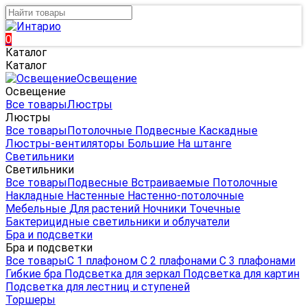
0
Каталог
Каталог
Освещение
Освещение
Все товары
Люстры
Люстры
Все товары
Потолочные
Подвесные
Каскадные
Люстры-вентиляторы
Большие
На штанге
Светильники
Светильники
Все товары
Подвесные
Встраиваемые
Потолочные
Накладные
Настенные
Настенно-потолочные
Мебельные
Для растений
Ночники
Точечные
Бактерицидные светильники и облучатели
Бра и подсветки
Бра и подсветки
Все товары
С 1 плафоном
С 2 плафонами
С 3 плафонами
Гибкие бра
Подсветка для зеркал
Подсветка для картин
Подсветка для лестниц и ступеней
Торшеры