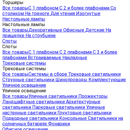
Торшеры
Все товары
С 1 плафоном
С 2 и более плафонами
Со
столиком
На треноге
Для чтения
Изогнутые
Настольные лампы
Настольные лампы
Все товары
Декоративные
Офисные
Детские
На
прищепке
На струбцине
Споты
Споты
Все товары
С 1 плафоном
С 2 плафонами
С 3 и более
плафонами
Встраиваемые
Накладные
Трековые системы
Трековые системы
Все товары
Системы в сборе
Трековые светильники
Струнные светильники
Шинопроводы
Комплектующие
Уличное освещение
Уличное освещение
Все товары
Уличные светильники
Прожекторы
Ландшафтные светильники
Архитектурные
светильники
Парковые светильники
Уличные
настенные светильники
Грунтовые светильники
Подводные светильники
Консольные
Светильники на
солнечных батареях
Фонарики
Офисное освещение