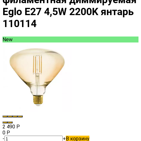
Eglo E27 4,5W 2200K янтарь
110114
New
2 490
Р
0
Р
-
+
В корзину