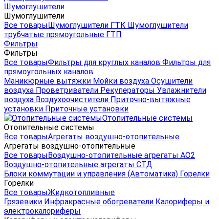
Шумоглушители
Шумоглушители
Все товары
Шумоглушители ГТК
Шумоглушители
трубчатые прямоугольные ГТП
Фильтры
Фильтры
Все товары
Фильтры для круглых каналов
Фильтры для
прямоугольных каналов
Маникюрные вытяжки
Мойки воздуха
Осушители
воздуха
Проветриватели
Рекуператоры
Увлажнители
воздуха
Воздухоочистители
Приточно-вытяжные
установки
Приточные установки
Отопительные системы
Отопительные системы
Все товары
Агрегаты воздушно-отопительные
Агрегаты воздушно-отопительные
Все товары
Воздушно-отопительные агрегаты АО2
Воздушно-отопительные агрегаты СТД
Блоки коммутации и управления (Автоматика)
Горелки
Горелки
Все товары
Жидкотопливные
Грязевики
Инфракрасные обогреватели
Калориферы и
электрокалориферы