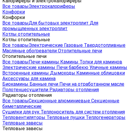
Калориферы и электрокалориферы
Все товары
Электрокалориферы
Конфорки
Конфорки
Все товары
Для бытовых электроплит
Для
промышленных электроплит
Котлы отопительные
Котлы отопительные
Все товары
Электрические
Газовые
Твердотопливные
Масляные обогреватели
Отопительные печи
Отопительные печи
Все товары
Печи-камины
Камины
Топки для каминов
Электрические камины
Печи барбекю
Уличные камины
Встроенные камины
Дымоходы
Каминные облицовки
Аксессуары для камина
Биокамины
Банные печи
Печи на отработанном масле
Полотенцесушители
Радиаторы отопления
Радиаторы отопления
Все товары
Секционные алюминиевые
Секционные
биметаллические
Сушилки для рук
Теплоноситель для систем отопления
Тепловентиляторы
Тепловые пушки
Теплогенераторы
Тепловые завесы
Тепловые завесы