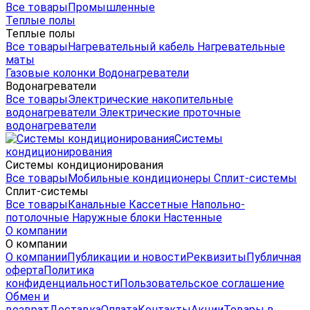
Все товары
Промышленные
Теплые полы
Теплые полы
Все товары
Нагревательный кабель
Нагревательные
маты
Газовые колонки
Водонагреватели
Водонагреватели
Все товары
Электрические накопительные
водонагреватели
Электрические проточные
водонагреватели
Системы
кондиционирования
Системы кондиционирования
Все товары
Мобильные кондиционеры
Сплит-системы
Сплит-системы
Все товары
Канальные
Кассетные
Напольно-
потолочные
Наружные блоки
Настенные
О компании
О компании
О компании
Публикации и новости
Реквизиты
Публичная
оферта
Политика
конфиденциальности
Пользовательское соглашение
Обмен и
возврат
Доставка
Оплата
Контакты
Акции
Товары в