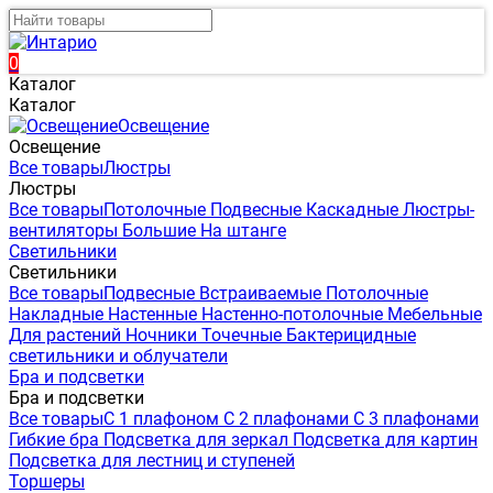
0
Каталог
Каталог
Освещение
Освещение
Все товары
Люстры
Люстры
Все товары
Потолочные
Подвесные
Каскадные
Люстры-
вентиляторы
Большие
На штанге
Светильники
Светильники
Все товары
Подвесные
Встраиваемые
Потолочные
Накладные
Настенные
Настенно-потолочные
Мебельные
Для растений
Ночники
Точечные
Бактерицидные
светильники и облучатели
Бра и подсветки
Бра и подсветки
Все товары
С 1 плафоном
С 2 плафонами
С 3 плафонами
Гибкие бра
Подсветка для зеркал
Подсветка для картин
Подсветка для лестниц и ступеней
Торшеры