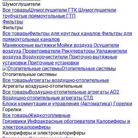
Шумоглушители
Все товары
Шумоглушители ГТК
Шумоглушители
трубчатые прямоугольные ГТП
Фильтры
Фильтры
Все товары
Фильтры для круглых каналов
Фильтры для
прямоугольных каналов
Маникюрные вытяжки
Мойки воздуха
Осушители
воздуха
Проветриватели
Рекуператоры
Увлажнители
воздуха
Воздухоочистители
Приточно-вытяжные
установки
Приточные установки
Отопительные системы
Отопительные системы
Все товары
Агрегаты воздушно-отопительные
Агрегаты воздушно-отопительные
Все товары
Воздушно-отопительные агрегаты АО2
Воздушно-отопительные агрегаты СТД
Блоки коммутации и управления (Автоматика)
Горелки
Горелки
Все товары
Жидкотопливные
Грязевики
Инфракрасные обогреватели
Калориферы и
электрокалориферы
Калориферы и электрокалориферы