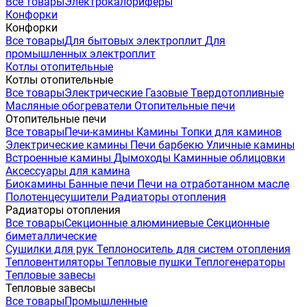
Все товары
Электрокалориферы
Конфорки
Конфорки
Все товары
Для бытовых электроплит
Для
промышленных электроплит
Котлы отопительные
Котлы отопительные
Все товары
Электрические
Газовые
Твердотопливные
Масляные обогреватели
Отопительные печи
Отопительные печи
Все товары
Печи-камины
Камины
Топки для каминов
Электрические камины
Печи барбекю
Уличные камины
Встроенные камины
Дымоходы
Каминные облицовки
Аксессуары для камина
Биокамины
Банные печи
Печи на отработанном масле
Полотенцесушители
Радиаторы отопления
Радиаторы отопления
Все товары
Секционные алюминиевые
Секционные
биметаллические
Сушилки для рук
Теплоноситель для систем отопления
Тепловентиляторы
Тепловые пушки
Теплогенераторы
Тепловые завесы
Тепловые завесы
Все товары
Промышленные