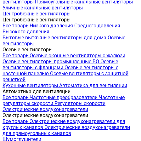
вентиляторы
Прямоугольные канальные вентиляторы
Уличные канальные вентиляторы
Центробежные вентиляторы
Центробежные вентиляторы
Все товары
Низкого давления
Среднего давления
Высокого давления
Бытовые вытяжные вентиляторы для дома
Осевые
вентиляторы
Осевые вентиляторы
Все товары
Осевые оконные вентиляторы с жалюзи
Осевые вентиляторы промышленные ВО
Осевые
вентиляторы с фланцами
Осевые вентиляторы с
настенной панелью
Осевые вентиляторы с защитной
решеткой
Кухонные вентиляторы
Автоматика для вентиляции
Автоматика для вентиляции
Все товары
Частотные преобразователи
Частотные
регуляторы скорости
Регуляторы скорости
Электрические воздухонагреватели
Электрические воздухонагреватели
Все товары
Электрические воздухонагреватели для
круглых каналов
Электрические воздухонагреватели
для прямоугольных каналов
Шумоглушители