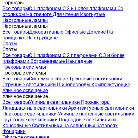
Торшеры
Все товары
С 1 плафоном
С 2 и более плафонами
Со
столиком
На треноге
Для чтения
Изогнутые
Настольные лампы
Настольные лампы
Все товары
Декоративные
Офисные
Детские
На
прищепке
На струбцине
Споты
Споты
Все товары
С 1 плафоном
С 2 плафонами
С 3 и более
плафонами
Встраиваемые
Накладные
Трековые системы
Трековые системы
Все товары
Системы в сборе
Трековые светильники
Струнные светильники
Шинопроводы
Комплектующие
Уличное освещение
Уличное освещение
Все товары
Уличные светильники
Прожекторы
Ландшафтные светильники
Архитектурные светильники
Парковые светильники
Уличные настенные светильники
Грунтовые светильники
Подводные светильники
Консольные
Светильники на солнечных батареях
Фонарики
Офисное освещение