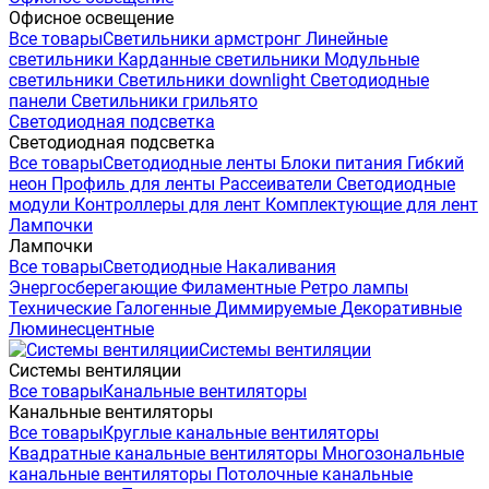
Офисное освещение
Все товары
Светильники армстронг
Линейные
светильники
Карданные светильники
Модульные
светильники
Светильники downlight
Светодиодные
панели
Светильники грильято
Светодиодная подсветка
Светодиодная подсветка
Все товары
Светодиодные ленты
Блоки питания
Гибкий
неон
Профиль для ленты
Рассеиватели
Светодиодные
модули
Контроллеры для лент
Комплектующие для лент
Лампочки
Лампочки
Все товары
Светодиодные
Накаливания
Энергосберегающие
Филаментные
Ретро лампы
Технические
Галогенные
Диммируемые
Декоративные
Люминесцентные
Системы вентиляции
Системы вентиляции
Все товары
Канальные вентиляторы
Канальные вентиляторы
Все товары
Круглые канальные вентиляторы
Квадратные канальные вентиляторы
Многозональные
канальные вентиляторы
Потолочные канальные