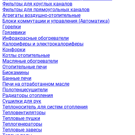
Фильтры для круглых каналов
Фильтры для прямоугольных каналов
Агрегаты воздушно-отопительные
Блоки коммутации и управления (Автоматика)
Горелки
Грязевики
Инфракрасные обогреватели
Калориферы и электрокалориферы
Конфорки
Котлы отопительные
Масляные обогреватели
Отопительные печи
Биокамины
Банные печи
Печи на отработанном масле
Полотенцесушители
Радиаторы отопления
Сушилки для рук
Теплоноситель для систем отопления
Тепловентиляторы
Тепловые пушки
Теплогенераторы
Тепловые завесы