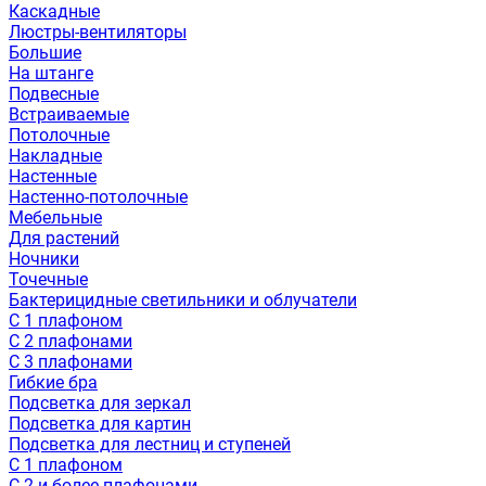
Каскадные
Люстры-вентиляторы
Большие
На штанге
Подвесные
Встраиваемые
Потолочные
Накладные
Настенные
Настенно-потолочные
Мебельные
Для растений
Ночники
Точечные
Бактерицидные светильники и облучатели
С 1 плафоном
С 2 плафонами
С 3 плафонами
Гибкие бра
Подсветка для зеркал
Подсветка для картин
Подсветка для лестниц и ступеней
С 1 плафоном
С 2 и более плафонами