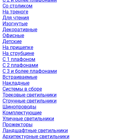
Со столиком
На треноге
Для чтения
Изогнутые
Декоративные
Офисные
Детские
На прищепке
На струбцине
С 1 плафоном
С 2 плафонами
С 3 и более плафонами
Встраиваемые
Накладные
Системы в сборе
Трековые светильники
Струнные светильники
Шинопроводы
Комплектующие
Уличные светильники
Прожекторы
Ландшафтные светильники
Архитектурные светильники