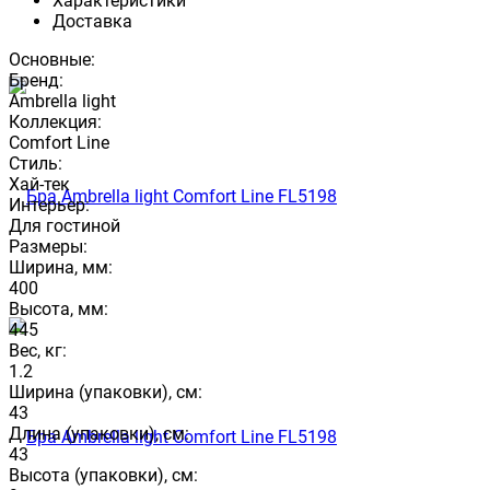
Характеристики
Доставка
Основные:
Бренд:
Ambrella light
Коллекция:
Comfort Line
Стиль:
Хай-тек
Интерьер:
Для гостиной
Размеры:
Ширина, мм:
400
Высота, мм:
445
Вес, кг:
1.2
Ширина (упаковки), см:
43
Длина (упаковки), см:
43
Высота (упаковки), см: