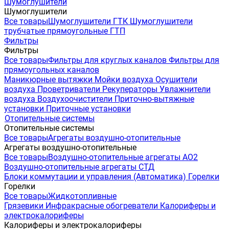
Шумоглушители
Шумоглушители
Все товары
Шумоглушители ГТК
Шумоглушители
трубчатые прямоугольные ГТП
Фильтры
Фильтры
Все товары
Фильтры для круглых каналов
Фильтры для
прямоугольных каналов
Маникюрные вытяжки
Мойки воздуха
Осушители
воздуха
Проветриватели
Рекуператоры
Увлажнители
воздуха
Воздухоочистители
Приточно-вытяжные
установки
Приточные установки
Отопительные системы
Отопительные системы
Все товары
Агрегаты воздушно-отопительные
Агрегаты воздушно-отопительные
Все товары
Воздушно-отопительные агрегаты АО2
Воздушно-отопительные агрегаты СТД
Блоки коммутации и управления (Автоматика)
Горелки
Горелки
Все товары
Жидкотопливные
Грязевики
Инфракрасные обогреватели
Калориферы и
электрокалориферы
Калориферы и электрокалориферы