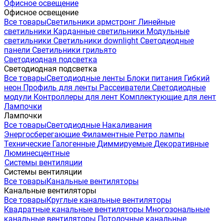
Офисное освещение
Офисное освещение
Все товары
Светильники армстронг
Линейные
светильники
Карданные светильники
Модульные
светильники
Светильники downlight
Светодиодные
панели
Светильники грильято
Светодиодная подсветка
Светодиодная подсветка
Все товары
Светодиодные ленты
Блоки питания
Гибкий
неон
Профиль для ленты
Рассеиватели
Светодиодные
модули
Контроллеры для лент
Комплектующие для лент
Лампочки
Лампочки
Все товары
Светодиодные
Накаливания
Энергосберегающие
Филаментные
Ретро лампы
Технические
Галогенные
Диммируемые
Декоративные
Люминесцентные
Системы вентиляции
Системы вентиляции
Все товары
Канальные вентиляторы
Канальные вентиляторы
Все товары
Круглые канальные вентиляторы
Квадратные канальные вентиляторы
Многозональные
канальные вентиляторы
Потолочные канальные