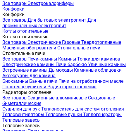
Все товары
Электрокалориферы
Конфорки
Конфорки
Все товары
Для бытовых электроплит
Для
промышленных электроплит
Котлы отопительные
Котлы отопительные
Все товары
Электрические
Газовые
Твердотопливные
Масляные обогреватели
Отопительные печи
Отопительные печи
Все товары
Печи-камины
Камины
Топки для каминов
Электрические камины
Печи барбекю
Уличные камины
Встроенные камины
Дымоходы
Каминные облицовки
Аксессуары для камина
Биокамины
Банные печи
Печи на отработанном масле
Полотенцесушители
Радиаторы отопления
Радиаторы отопления
Все товары
Секционные алюминиевые
Секционные
биметаллические
Сушилки для рук
Теплоноситель для систем отопления
Тепловентиляторы
Тепловые пушки
Теплогенераторы
Тепловые завесы
Тепловые завесы