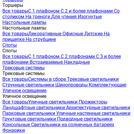
Торшеры
Все товары
С 1 плафоном
С 2 и более плафонами
Со
столиком
На треноге
Для чтения
Изогнутые
Настольные лампы
Настольные лампы
Все товары
Декоративные
Офисные
Детские
На
прищепке
На струбцине
Споты
Споты
Все товары
С 1 плафоном
С 2 плафонами
С 3 и более
плафонами
Встраиваемые
Накладные
Трековые системы
Трековые системы
Все товары
Системы в сборе
Трековые светильники
Струнные светильники
Шинопроводы
Комплектующие
Уличное освещение
Уличное освещение
Все товары
Уличные светильники
Прожекторы
Ландшафтные светильники
Архитектурные светильники
Парковые светильники
Уличные настенные светильники
Грунтовые светильники
Подводные светильники
Консольные
Светильники на солнечных батареях
Фонарики