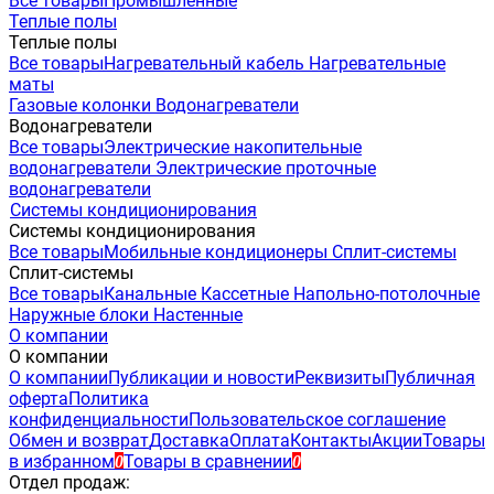
Все товары
Промышленные
Теплые полы
Теплые полы
Все товары
Нагревательный кабель
Нагревательные
маты
Газовые колонки
Водонагреватели
Водонагреватели
Все товары
Электрические накопительные
водонагреватели
Электрические проточные
водонагреватели
Системы кондиционирования
Системы кондиционирования
Все товары
Мобильные кондиционеры
Сплит-системы
Сплит-системы
Все товары
Канальные
Кассетные
Напольно-потолочные
Наружные блоки
Настенные
О компании
О компании
О компании
Публикации и новости
Реквизиты
Публичная
оферта
Политика
конфиденциальности
Пользовательское соглашение
Обмен и возврат
Доставка
Оплата
Контакты
Акции
Товары
в избранном
Товары в сравнении
0
0
Отдел продаж: