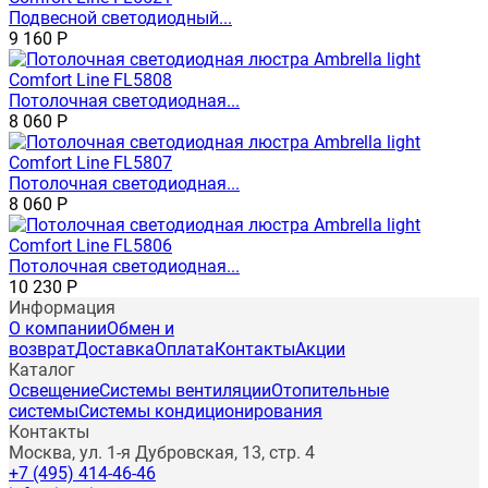
Подвесной светодиодный...
9 160
Р
Потолочная светодиодная...
8 060
Р
Потолочная светодиодная...
8 060
Р
Потолочная светодиодная...
10 230
Р
Информация
О компании
Обмен и
возврат
Доставка
Оплата
Контакты
Акции
Каталог
Освещение
Системы вентиляции
Отопительные
системы
Системы кондиционирования
Контакты
Москва, ул. 1-я Дубровская, 13, стр. 4
+7 (495) 414-46-46