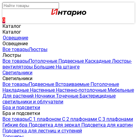
0
Каталог
Каталог
Освещение
Освещение
Все товары
Люстры
Люстры
Все товары
Потолочные
Подвесные
Каскадные
Люстры-
вентиляторы
Большие
На штанге
Светильники
Светильники
Все товары
Подвесные
Встраиваемые
Потолочные
Накладные
Настенные
Настенно-потолочные
Мебельные
Для растений
Ночники
Точечные
Бактерицидные
светильники и облучатели
Бра и подсветки
Бра и подсветки
Все товары
С 1 плафоном
С 2 плафонами
С 3 плафонами
Гибкие бра
Подсветка для зеркал
Подсветка для картин
Подсветка для лестниц и ступеней
Торшеры