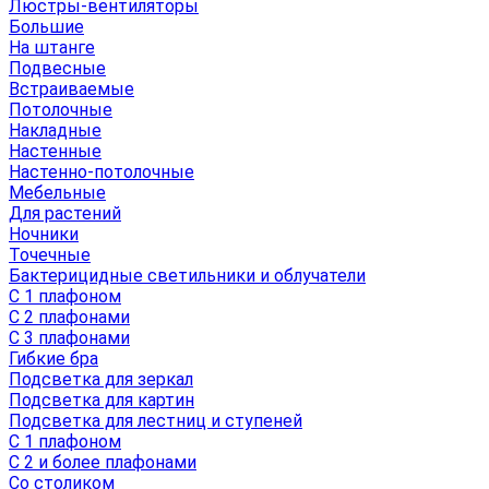
Люстры-вентиляторы
Большие
На штанге
Подвесные
Встраиваемые
Потолочные
Накладные
Настенные
Настенно-потолочные
Мебельные
Для растений
Ночники
Точечные
Бактерицидные светильники и облучатели
С 1 плафоном
С 2 плафонами
С 3 плафонами
Гибкие бра
Подсветка для зеркал
Подсветка для картин
Подсветка для лестниц и ступеней
С 1 плафоном
С 2 и более плафонами
Со столиком