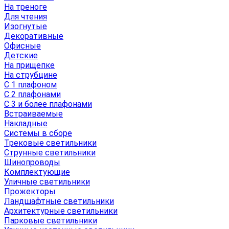
На треноге
Для чтения
Изогнутые
Декоративные
Офисные
Детские
На прищепке
На струбцине
С 1 плафоном
С 2 плафонами
С 3 и более плафонами
Встраиваемые
Накладные
Системы в сборе
Трековые светильники
Струнные светильники
Шинопроводы
Комплектующие
Уличные светильники
Прожекторы
Ландшафтные светильники
Архитектурные светильники
Парковые светильники