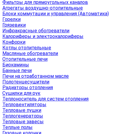
Фильтры для прямоугольных каналов
Агрегаты воздушно-отопительные
Блоки коммутации и управления (Автоматика)
Горелки
Грязевики
Инфракрасные обогреватели
Калориферы и электрокалориферы
Конфорки
Котлы отопительные
Масляные обогреватели
Отопительные печи
Биокамины
Банные печи
Печи на отработанном масле
Полотенцесушители
Радиаторы отопления
Сушилки для рук
Теплоноситель для систем отопления
Тепловентиляторы
Тепловые пушки
Теплогенераторы
Тепловые завесы
Теплые полы
Газовые колонки