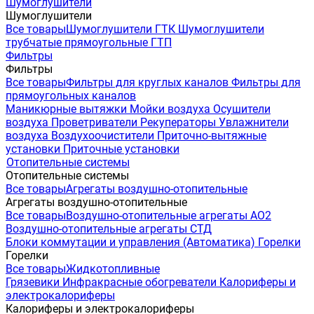
Шумоглушители
Шумоглушители
Все товары
Шумоглушители ГТК
Шумоглушители
трубчатые прямоугольные ГТП
Фильтры
Фильтры
Все товары
Фильтры для круглых каналов
Фильтры для
прямоугольных каналов
Маникюрные вытяжки
Мойки воздуха
Осушители
воздуха
Проветриватели
Рекуператоры
Увлажнители
воздуха
Воздухоочистители
Приточно-вытяжные
установки
Приточные установки
Отопительные системы
Отопительные системы
Все товары
Агрегаты воздушно-отопительные
Агрегаты воздушно-отопительные
Все товары
Воздушно-отопительные агрегаты АО2
Воздушно-отопительные агрегаты СТД
Блоки коммутации и управления (Автоматика)
Горелки
Горелки
Все товары
Жидкотопливные
Грязевики
Инфракрасные обогреватели
Калориферы и
электрокалориферы
Калориферы и электрокалориферы