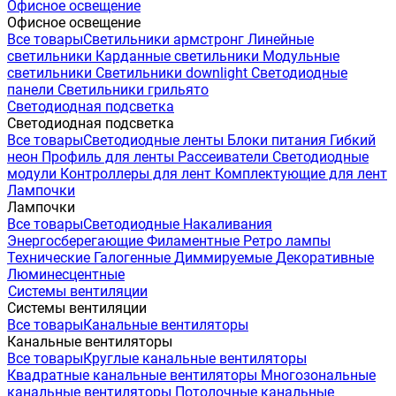
Офисное освещение
Офисное освещение
Все товары
Светильники армстронг
Линейные
светильники
Карданные светильники
Модульные
светильники
Светильники downlight
Светодиодные
панели
Светильники грильято
Светодиодная подсветка
Светодиодная подсветка
Все товары
Светодиодные ленты
Блоки питания
Гибкий
неон
Профиль для ленты
Рассеиватели
Светодиодные
модули
Контроллеры для лент
Комплектующие для лент
Лампочки
Лампочки
Все товары
Светодиодные
Накаливания
Энергосберегающие
Филаментные
Ретро лампы
Технические
Галогенные
Диммируемые
Декоративные
Люминесцентные
Системы вентиляции
Системы вентиляции
Все товары
Канальные вентиляторы
Канальные вентиляторы
Все товары
Круглые канальные вентиляторы
Квадратные канальные вентиляторы
Многозональные
канальные вентиляторы
Потолочные канальные