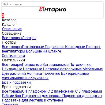
0
Каталог
Каталог
Освещение
Освещение
Все товары
Люстры
Люстры
Все товары
Потолочные
Подвесные
Каскадные
Люстры-
вентиляторы
Большие
На штанге
Светильники
Светильники
Все товары
Подвесные
Встраиваемые
Потолочные
Накладные
Настенные
Настенно-потолочные
Мебельные
Для растений
Ночники
Точечные
Бактерицидные
светильники и облучатели
Бра и подсветки
Бра и подсветки
Все товары
С 1 плафоном
С 2 плафонами
С 3 плафонами
Гибкие бра
Подсветка для зеркал
Подсветка для картин
Подсветка для лестниц и ступеней
Торшеры