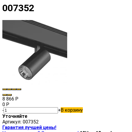
007352
8 866
Р
0
Р
-
+
В корзину
Уточняйте
Артикул:
007352
Гарантия лучшей цены!