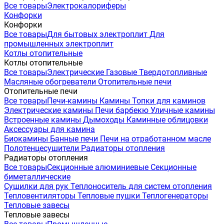
Все товары
Электрокалориферы
Конфорки
Конфорки
Все товары
Для бытовых электроплит
Для
промышленных электроплит
Котлы отопительные
Котлы отопительные
Все товары
Электрические
Газовые
Твердотопливные
Масляные обогреватели
Отопительные печи
Отопительные печи
Все товары
Печи-камины
Камины
Топки для каминов
Электрические камины
Печи барбекю
Уличные камины
Встроенные камины
Дымоходы
Каминные облицовки
Аксессуары для камина
Биокамины
Банные печи
Печи на отработанном масле
Полотенцесушители
Радиаторы отопления
Радиаторы отопления
Все товары
Секционные алюминиевые
Секционные
биметаллические
Сушилки для рук
Теплоноситель для систем отопления
Тепловентиляторы
Тепловые пушки
Теплогенераторы
Тепловые завесы
Тепловые завесы