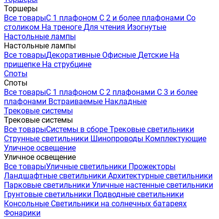
Торшеры
Все товары
С 1 плафоном
С 2 и более плафонами
Со
столиком
На треноге
Для чтения
Изогнутые
Настольные лампы
Настольные лампы
Все товары
Декоративные
Офисные
Детские
На
прищепке
На струбцине
Споты
Споты
Все товары
С 1 плафоном
С 2 плафонами
С 3 и более
плафонами
Встраиваемые
Накладные
Трековые системы
Трековые системы
Все товары
Системы в сборе
Трековые светильники
Струнные светильники
Шинопроводы
Комплектующие
Уличное освещение
Уличное освещение
Все товары
Уличные светильники
Прожекторы
Ландшафтные светильники
Архитектурные светильники
Парковые светильники
Уличные настенные светильники
Грунтовые светильники
Подводные светильники
Консольные
Светильники на солнечных батареях
Фонарики