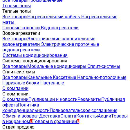
Все товары
Промышленные
Теплые полы
Теплые полы
Все товары
Нагревательный кабель
Нагревательные
маты
Газовые колонки
Водонагреватели
Водонагреватели
Все товары
Электрические накопительные
водонагреватели
Электрические проточные
водонагреватели
Системы кондиционирования
Системы кондиционирования
Все товары
Мобильные кондиционеры
Сплит-системы
Сплит-системы
Все товары
Канальные
Кассетные
Напольно-потолочные
Наружные блоки
Настенные
О компании
О компании
О компании
Публикации и новости
Реквизиты
Публичная
оферта
Политика
конфиденциальности
Пользовательское соглашение
Обмен и возврат
Доставка
Оплата
Контакты
Акции
Товары
в избранном
Товары в сравнении
0
0
Отдел продаж: