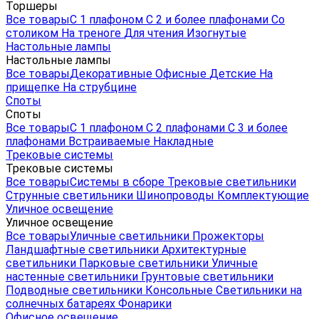
Торшеры
Все товары
С 1 плафоном
С 2 и более плафонами
Со
столиком
На треноге
Для чтения
Изогнутые
Настольные лампы
Настольные лампы
Все товары
Декоративные
Офисные
Детские
На
прищепке
На струбцине
Споты
Споты
Все товары
С 1 плафоном
С 2 плафонами
С 3 и более
плафонами
Встраиваемые
Накладные
Трековые системы
Трековые системы
Все товары
Системы в сборе
Трековые светильники
Струнные светильники
Шинопроводы
Комплектующие
Уличное освещение
Уличное освещение
Все товары
Уличные светильники
Прожекторы
Ландшафтные светильники
Архитектурные
светильники
Парковые светильники
Уличные
настенные светильники
Грунтовые светильники
Подводные светильники
Консольные
Светильники на
солнечных батареях
Фонарики
Офисное освещение