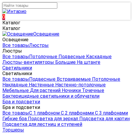
0
Каталог
Каталог
Освещение
Освещение
Все товары
Люстры
Люстры
Все товары
Потолочные
Подвесные
Каскадные
Люстры-вентиляторы
Большие
На штанге
Светильники
Светильники
Все товары
Подвесные
Встраиваемые
Потолочные
Накладные
Настенные
Настенно-потолочные
Мебельные
Для растений
Ночники
Точечные
Бактерицидные светильники и облучатели
Бра и подсветки
Бра и подсветки
Все товары
С 1 плафоном
С 2 плафонами
С 3 плафонами
Гибкие бра
Подсветка для зеркал
Подсветка для картин
Подсветка для лестниц и ступеней
Торшеры