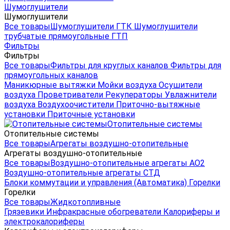
Шумоглушители
Шумоглушители
Все товары
Шумоглушители ГТК
Шумоглушители
трубчатые прямоугольные ГТП
Фильтры
Фильтры
Все товары
Фильтры для круглых каналов
Фильтры для
прямоугольных каналов
Маникюрные вытяжки
Мойки воздуха
Осушители
воздуха
Проветриватели
Рекуператоры
Увлажнители
воздуха
Воздухоочистители
Приточно-вытяжные
установки
Приточные установки
Отопительные системы
Отопительные системы
Все товары
Агрегаты воздушно-отопительные
Агрегаты воздушно-отопительные
Все товары
Воздушно-отопительные агрегаты АО2
Воздушно-отопительные агрегаты СТД
Блоки коммутации и управления (Автоматика)
Горелки
Горелки
Все товары
Жидкотопливные
Грязевики
Инфракрасные обогреватели
Калориферы и
электрокалориферы