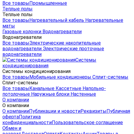
Все товары
Промышленные
Теплые полы
Теплые полы
Все товары
Нагревательный кабель
Нагревательные
маты
Газовые колонки
Водонагреватели
Водонагреватели
Все товары
Электрические накопительные
водонагреватели
Электрические проточные
водонагреватели
Системы
кондиционирования
Системы кондиционирования
Все товары
Мобильные кондиционеры
Сплит-системы
Сплит-системы
Все товары
Канальные
Кассетные
Напольно-
потолочные
Наружные блоки
Настенные
О компании
О компании
О компании
Публикации и новости
Реквизиты
Публичная
оферта
Политика
конфиденциальности
Пользовательское соглашение
Обмен и
возврат
Доставка
Оплата
Контакты
Акции
Товары в