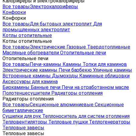
Калориферы и электрокалориферы
Все товары
Электрокалориферы
Конфорки
Конфорки
Все товары
Для бытовых электроплит
Для
промышленных электроплит
Котлы отопительные
Котлы отопительные
Все товары
Электрические
Газовые
Твердотопливные
Масляные обогреватели
Отопительные печи
Отопительные печи
Все товары
Печи-камины
Камины
Топки для каминов
Электрические камины
Печи барбекю
Уличные камины
Встроенные камины
Дымоходы
Каминные облицовки
Аксессуары для камина
Биокамины
Банные печи
Печи на отработанном масле
Полотенцесушители
Радиаторы отопления
Радиаторы отопления
Все товары
Секционные алюминиевые
Секционные
биметаллические
Сушилки для рук
Теплоноситель для систем отопления
Тепловентиляторы
Тепловые пушки
Теплогенераторы
Тепловые завесы
Тепловые завесы