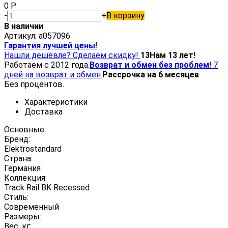
0
Р
-
+
В корзину
В наличии
Артикул:
a057096
Гарантия лучшей цены!
Нашли дешевле? Сделаем скидку!
13
Нам 13 лет!
Работаем с 2012 года.
Возврат и обмен без проблем!
7
дней на возврат и обмен.
Рассрочка на 6 месяцев
Без процентов.
Характеристики
Доставка
Основные:
Бренд:
Elektrostandard
Страна:
Германия
Коллекция:
Track Rail BK Recessed
Стиль:
Современный
Размеры:
Вес, кг: