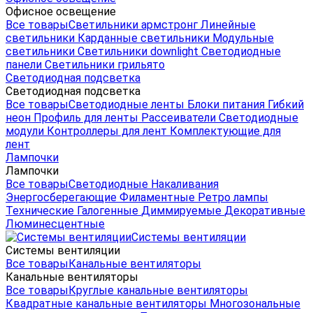
Офисное освещение
Все товары
Светильники армстронг
Линейные
светильники
Карданные светильники
Модульные
светильники
Светильники downlight
Светодиодные
панели
Светильники грильято
Светодиодная подсветка
Светодиодная подсветка
Все товары
Светодиодные ленты
Блоки питания
Гибкий
неон
Профиль для ленты
Рассеиватели
Светодиодные
модули
Контроллеры для лент
Комплектующие для
лент
Лампочки
Лампочки
Все товары
Светодиодные
Накаливания
Энергосберегающие
Филаментные
Ретро лампы
Технические
Галогенные
Диммируемые
Декоративные
Люминесцентные
Системы вентиляции
Системы вентиляции
Все товары
Канальные вентиляторы
Канальные вентиляторы
Все товары
Круглые канальные вентиляторы
Квадратные канальные вентиляторы
Многозональные