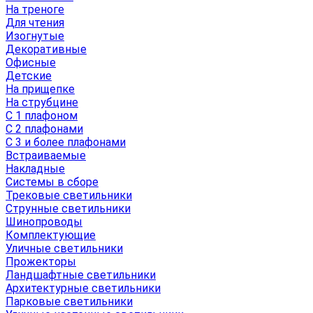
На треноге
Для чтения
Изогнутые
Декоративные
Офисные
Детские
На прищепке
На струбцине
С 1 плафоном
С 2 плафонами
С 3 и более плафонами
Встраиваемые
Накладные
Системы в сборе
Трековые светильники
Струнные светильники
Шинопроводы
Комплектующие
Уличные светильники
Прожекторы
Ландшафтные светильники
Архитектурные светильники
Парковые светильники