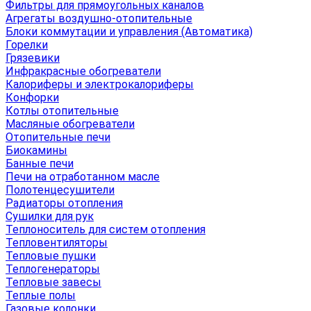
Фильтры для прямоугольных каналов
Агрегаты воздушно-отопительные
Блоки коммутации и управления (Автоматика)
Горелки
Грязевики
Инфракрасные обогреватели
Калориферы и электрокалориферы
Конфорки
Котлы отопительные
Масляные обогреватели
Отопительные печи
Биокамины
Банные печи
Печи на отработанном масле
Полотенцесушители
Радиаторы отопления
Сушилки для рук
Теплоноситель для систем отопления
Тепловентиляторы
Тепловые пушки
Теплогенераторы
Тепловые завесы
Теплые полы
Газовые колонки