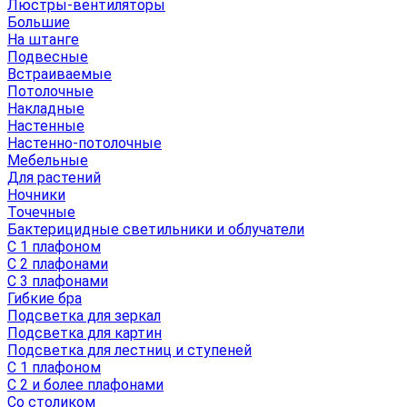
Люстры-вентиляторы
Большие
На штанге
Подвесные
Встраиваемые
Потолочные
Накладные
Настенные
Настенно-потолочные
Мебельные
Для растений
Ночники
Точечные
Бактерицидные светильники и облучатели
С 1 плафоном
С 2 плафонами
С 3 плафонами
Гибкие бра
Подсветка для зеркал
Подсветка для картин
Подсветка для лестниц и ступеней
С 1 плафоном
С 2 и более плафонами
Со столиком