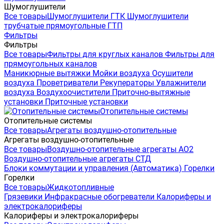
Шумоглушители
Все товары
Шумоглушители ГТК
Шумоглушители
трубчатые прямоугольные ГТП
Фильтры
Фильтры
Все товары
Фильтры для круглых каналов
Фильтры для
прямоугольных каналов
Маникюрные вытяжки
Мойки воздуха
Осушители
воздуха
Проветриватели
Рекуператоры
Увлажнители
воздуха
Воздухоочистители
Приточно-вытяжные
установки
Приточные установки
Отопительные системы
Отопительные системы
Все товары
Агрегаты воздушно-отопительные
Агрегаты воздушно-отопительные
Все товары
Воздушно-отопительные агрегаты АО2
Воздушно-отопительные агрегаты СТД
Блоки коммутации и управления (Автоматика)
Горелки
Горелки
Все товары
Жидкотопливные
Грязевики
Инфракрасные обогреватели
Калориферы и
электрокалориферы
Калориферы и электрокалориферы