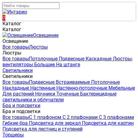
0
Каталог
Каталог
Освещение
Освещение
Все товары
Люстры
Люстры
Все товары
Потолочные
Подвесные
Каскадные
Люстры-
вентиляторы
Большие
На штанге
Светильники
Светильники
Все товары
Подвесные
Встраиваемые
Потолочные
Накладные
Настенные
Настенно-потолочные
Мебельные
Для растений
Ночники
Точечные
Бактерицидные
светильники и облучатели
Бра и подсветки
Бра и подсветки
Все товары
С 1 плафоном
С 2 плафонами
С 3 плафонами
Гибкие бра
Подсветка для зеркал
Подсветка для картин
Подсветка для лестниц и ступеней
Торшеры