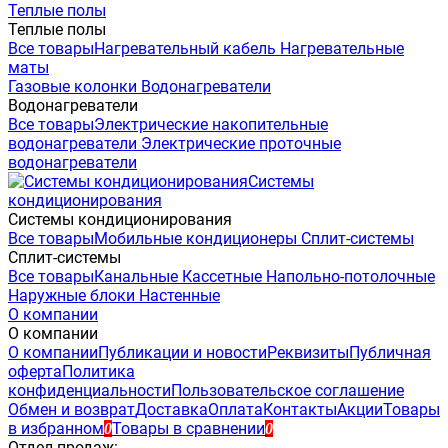
Теплые полы
Теплые полы
Все товары
Нагревательный кабель
Нагревательные
маты
Газовые колонки
Водонагреватели
Водонагреватели
Все товары
Электрические накопительные
водонагреватели
Электрические проточные
водонагреватели
Системы
кондиционирования
Системы кондиционирования
Все товары
Мобильные кондиционеры
Сплит-системы
Сплит-системы
Все товары
Канальные
Кассетные
Напольно-потолочные
Наружные блоки
Настенные
О компании
О компании
О компании
Публикации и новости
Реквизиты
Публичная
оферта
Политика
конфиденциальности
Пользовательское соглашение
Обмен и возврат
Доставка
Оплата
Контакты
Акции
Товары
в избранном
Товары в сравнении
0
0
Отдел продаж: