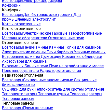
Все товары
Электрокалориферы
Конфорки
Конфорки
Все товары
Для бытовых электроплит
Для
промышленных электроплит
Котлы отопительные
Котлы отопительные
Все товары
Электрические
Газовые
Твердотопливные
Масляные обогреватели
Отопительные печи
Отопительные печи
Все товары
Печи-камины
Камины
Топки для каминов
Электрические камины
Печи барбекю
Уличные камины
Встроенные камины
Дымоходы
Каминные облицовки
Аксессуары для камина
Биокамины
Банные печи
Печи на отработанном масле
Полотенцесушители
Радиаторы отопления
Радиаторы отопления
Все товары
Секционные алюминиевые
Секционные
биметаллические
Сушилки для рук
Теплоноситель для систем отопления
Тепловентиляторы
Тепловые пушки
Теплогенераторы
Тепловые завесы
Тепловые завесы
Все товары
Промышленные