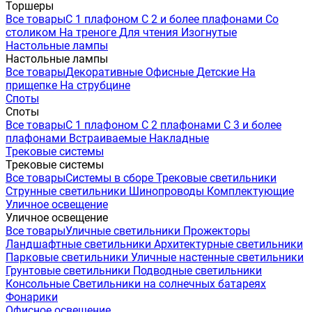
Торшеры
Все товары
С 1 плафоном
С 2 и более плафонами
Со
столиком
На треноге
Для чтения
Изогнутые
Настольные лампы
Настольные лампы
Все товары
Декоративные
Офисные
Детские
На
прищепке
На струбцине
Споты
Споты
Все товары
С 1 плафоном
С 2 плафонами
С 3 и более
плафонами
Встраиваемые
Накладные
Трековые системы
Трековые системы
Все товары
Системы в сборе
Трековые светильники
Струнные светильники
Шинопроводы
Комплектующие
Уличное освещение
Уличное освещение
Все товары
Уличные светильники
Прожекторы
Ландшафтные светильники
Архитектурные светильники
Парковые светильники
Уличные настенные светильники
Грунтовые светильники
Подводные светильники
Консольные
Светильники на солнечных батареях
Фонарики
Офисное освещение