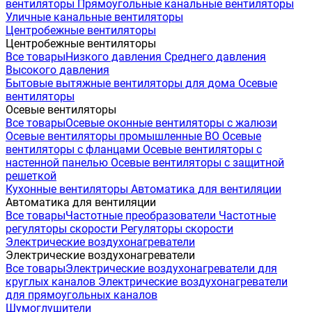
вентиляторы
Прямоугольные канальные вентиляторы
Уличные канальные вентиляторы
Центробежные вентиляторы
Центробежные вентиляторы
Все товары
Низкого давления
Среднего давления
Высокого давления
Бытовые вытяжные вентиляторы для дома
Осевые
вентиляторы
Осевые вентиляторы
Все товары
Осевые оконные вентиляторы с жалюзи
Осевые вентиляторы промышленные ВО
Осевые
вентиляторы с фланцами
Осевые вентиляторы с
настенной панелью
Осевые вентиляторы с защитной
решеткой
Кухонные вентиляторы
Автоматика для вентиляции
Автоматика для вентиляции
Все товары
Частотные преобразователи
Частотные
регуляторы скорости
Регуляторы скорости
Электрические воздухонагреватели
Электрические воздухонагреватели
Все товары
Электрические воздухонагреватели для
круглых каналов
Электрические воздухонагреватели
для прямоугольных каналов
Шумоглушители