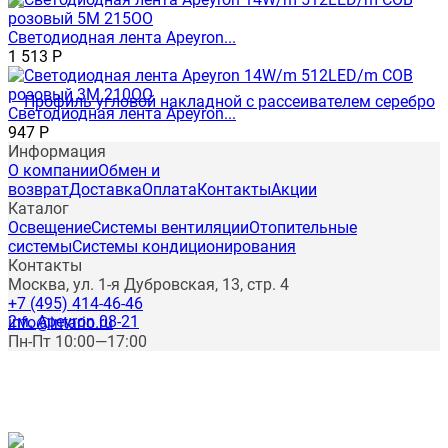
Светодиодная лента Apeyron...
1 513
Р
Светодиодная лента Apeyron...
947
Р
Информация
О компании
Обмен и
возврат
Доставка
Оплата
Контакты
Акции
Каталог
Освещение
Системы вентиляции
Отопительные
системы
Системы кондиционирования
Контакты
Москва, ул. 1-я Дубровская, 13, стр. 4
+7 (495) 414-46-46
info@intario.ru
Пн-Пт 10:00—17:00