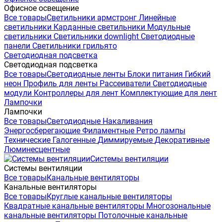
Офисное освещение
Все товары
Светильники армстронг
Линейные
светильники
Карданные светильники
Модульные
светильники
Светильники downlight
Светодиодные
панели
Светильники грильято
Светодиодная подсветка
Светодиодная подсветка
Все товары
Светодиодные ленты
Блоки питания
Гибкий
неон
Профиль для ленты
Рассеиватели
Светодиодные
модули
Контроллеры для лент
Комплектующие для лент
Лампочки
Лампочки
Все товары
Светодиодные
Накаливания
Энергосберегающие
Филаментные
Ретро лампы
Технические
Галогенные
Диммируемые
Декоративные
Люминесцентные
Системы вентиляции
Системы вентиляции
Все товары
Канальные вентиляторы
Канальные вентиляторы
Все товары
Круглые канальные вентиляторы
Квадратные канальные вентиляторы
Многозональные
канальные вентиляторы
Потолочные канальные