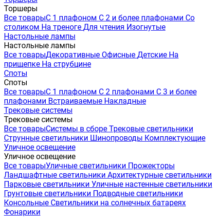
Торшеры
Все товары
С 1 плафоном
С 2 и более плафонами
Со
столиком
На треноге
Для чтения
Изогнутые
Настольные лампы
Настольные лампы
Все товары
Декоративные
Офисные
Детские
На
прищепке
На струбцине
Споты
Споты
Все товары
С 1 плафоном
С 2 плафонами
С 3 и более
плафонами
Встраиваемые
Накладные
Трековые системы
Трековые системы
Все товары
Системы в сборе
Трековые светильники
Струнные светильники
Шинопроводы
Комплектующие
Уличное освещение
Уличное освещение
Все товары
Уличные светильники
Прожекторы
Ландшафтные светильники
Архитектурные светильники
Парковые светильники
Уличные настенные светильники
Грунтовые светильники
Подводные светильники
Консольные
Светильники на солнечных батареях
Фонарики