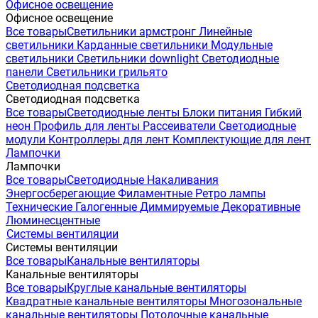
Офисное освещение
Офисное освещение
Все товары
Светильники армстронг
Линейные
светильники
Карданные светильники
Модульные
светильники
Светильники downlight
Светодиодные
панели
Светильники грильято
Светодиодная подсветка
Светодиодная подсветка
Все товары
Светодиодные ленты
Блоки питания
Гибкий
неон
Профиль для ленты
Рассеиватели
Светодиодные
модули
Контроллеры для лент
Комплектующие для лент
Лампочки
Лампочки
Все товары
Светодиодные
Накаливания
Энергосберегающие
Филаментные
Ретро лампы
Технические
Галогенные
Диммируемые
Декоративные
Люминесцентные
Системы вентиляции
Системы вентиляции
Все товары
Канальные вентиляторы
Канальные вентиляторы
Все товары
Круглые канальные вентиляторы
Квадратные канальные вентиляторы
Многозональные
канальные вентиляторы
Потолочные канальные