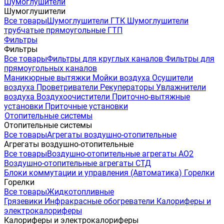
Шумоглушители
Шумоглушители
Все товары
Шумоглушители ГТК
Шумоглушители
трубчатые прямоугольные ГТП
Фильтры
Фильтры
Все товары
Фильтры для круглых каналов
Фильтры для
прямоугольных каналов
Маникюрные вытяжки
Мойки воздуха
Осушители
воздуха
Проветриватели
Рекуператоры
Увлажнители
воздуха
Воздухоочистители
Приточно-вытяжные
установки
Приточные установки
Отопительные системы
Отопительные системы
Все товары
Агрегаты воздушно-отопительные
Агрегаты воздушно-отопительные
Все товары
Воздушно-отопительные агрегаты АО2
Воздушно-отопительные агрегаты СТД
Блоки коммутации и управления (Автоматика)
Горелки
Горелки
Все товары
Жидкотопливные
Грязевики
Инфракрасные обогреватели
Калориферы и
электрокалориферы
Калориферы и электрокалориферы