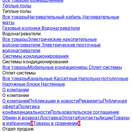
Все товары
Промышленные
Теплые полы
Теплые полы
Все товары
Нагревательный кабель
Нагревательные
маты
Газовые колонки
Водонагреватели
Водонагреватели
Все товары
Электрические накопительные
водонагреватели
Электрические проточные
водонагреватели
Системы кондиционирования
Системы кондиционирования
Все товары
Мобильные кондиционеры
Сплит-системы
Сплит-системы
Все товары
Канальные
Кассетные
Напольно-потолочные
Наружные блоки
Настенные
О компании
О компании
О компании
Публикации и новости
Реквизиты
Публичная
оферта
Политика
конфиденциальности
Пользовательское соглашение
Обмен и возврат
Доставка
Оплата
Контакты
Акции
Товары
в избранном
Товары в сравнении
0
0
Отдел продаж: