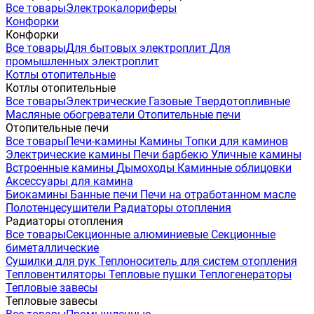
Все товары
Электрокалориферы
Конфорки
Конфорки
Все товары
Для бытовых электроплит
Для
промышленных электроплит
Котлы отопительные
Котлы отопительные
Все товары
Электрические
Газовые
Твердотопливные
Масляные обогреватели
Отопительные печи
Отопительные печи
Все товары
Печи-камины
Камины
Топки для каминов
Электрические камины
Печи барбекю
Уличные камины
Встроенные камины
Дымоходы
Каминные облицовки
Аксессуары для камина
Биокамины
Банные печи
Печи на отработанном масле
Полотенцесушители
Радиаторы отопления
Радиаторы отопления
Все товары
Секционные алюминиевые
Секционные
биметаллические
Сушилки для рук
Теплоноситель для систем отопления
Тепловентиляторы
Тепловые пушки
Теплогенераторы
Тепловые завесы
Тепловые завесы