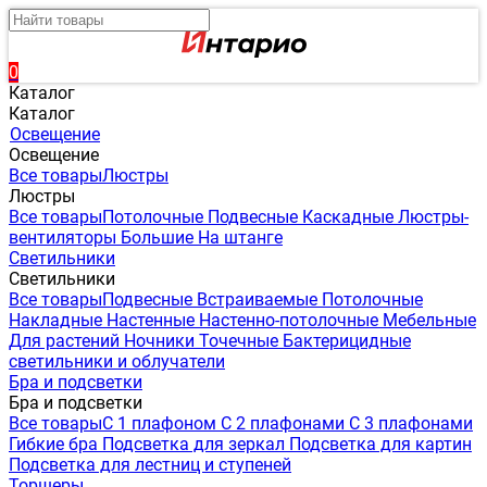
0
Каталог
Каталог
Освещение
Освещение
Все товары
Люстры
Люстры
Все товары
Потолочные
Подвесные
Каскадные
Люстры-
вентиляторы
Большие
На штанге
Светильники
Светильники
Все товары
Подвесные
Встраиваемые
Потолочные
Накладные
Настенные
Настенно-потолочные
Мебельные
Для растений
Ночники
Точечные
Бактерицидные
светильники и облучатели
Бра и подсветки
Бра и подсветки
Все товары
С 1 плафоном
С 2 плафонами
С 3 плафонами
Гибкие бра
Подсветка для зеркал
Подсветка для картин
Подсветка для лестниц и ступеней
Торшеры