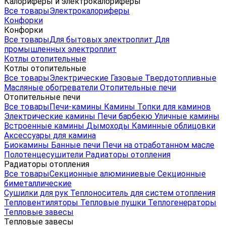
Калориферы и электрокалориферы
Все товары
Электрокалориферы
Конфорки
Конфорки
Все товары
Для бытовых электроплит
Для
промышленных электроплит
Котлы отопительные
Котлы отопительные
Все товары
Электрические
Газовые
Твердотопливные
Масляные обогреватели
Отопительные печи
Отопительные печи
Все товары
Печи-камины
Камины
Топки для каминов
Электрические камины
Печи барбекю
Уличные камины
Встроенные камины
Дымоходы
Каминные облицовки
Аксессуары для камина
Биокамины
Банные печи
Печи на отработанном масле
Полотенцесушители
Радиаторы отопления
Радиаторы отопления
Все товары
Секционные алюминиевые
Секционные
биметаллические
Сушилки для рук
Теплоноситель для систем отопления
Тепловентиляторы
Тепловые пушки
Теплогенераторы
Тепловые завесы
Тепловые завесы