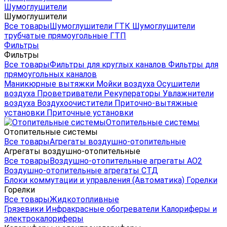
Шумоглушители
Шумоглушители
Все товары
Шумоглушители ГТК
Шумоглушители
трубчатые прямоугольные ГТП
Фильтры
Фильтры
Все товары
Фильтры для круглых каналов
Фильтры для
прямоугольных каналов
Маникюрные вытяжки
Мойки воздуха
Осушители
воздуха
Проветриватели
Рекуператоры
Увлажнители
воздуха
Воздухоочистители
Приточно-вытяжные
установки
Приточные установки
Отопительные системы
Отопительные системы
Все товары
Агрегаты воздушно-отопительные
Агрегаты воздушно-отопительные
Все товары
Воздушно-отопительные агрегаты АО2
Воздушно-отопительные агрегаты СТД
Блоки коммутации и управления (Автоматика)
Горелки
Горелки
Все товары
Жидкотопливные
Грязевики
Инфракрасные обогреватели
Калориферы и
электрокалориферы