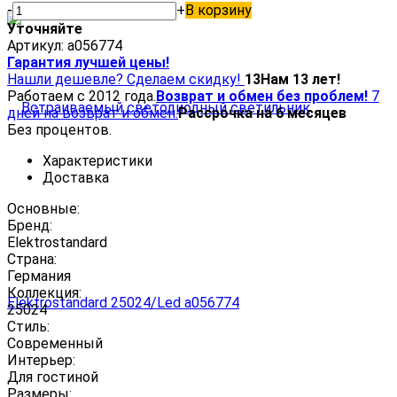
-
+
В корзину
Уточняйте
Артикул:
a056774
Гарантия лучшей цены!
Нашли дешевле? Сделаем скидку!
13
Нам 13 лет!
Работаем с 2012 года.
Возврат и обмен без проблем!
7
дней на возврат и обмен.
Рассрочка на 6 месяцев
Без процентов.
Характеристики
Доставка
Основные:
Бренд:
Elektrostandard
Страна:
Германия
Коллекция:
25024
Стиль:
Современный
Интерьер:
Для гостиной
Размеры: