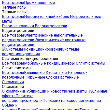
Все товары
Промышленные
Теплые полы
Теплые полы
Все товары
Нагревательный кабель
Нагревательные
маты
Газовые колонки
Водонагреватели
Водонагреватели
Все товары
Электрические накопительные
водонагреватели
Электрические проточные
водонагреватели
Системы
кондиционирования
Системы кондиционирования
Все товары
Мобильные кондиционеры
Сплит-системы
Сплит-системы
Все товары
Канальные
Кассетные
Напольно-
потолочные
Наружные блоки
Настенные
О компании
О компании
О компании
Публикации и новости
Реквизиты
Публичная
оферта
Политика
конфиденциальности
Пользовательское соглашение
Обмен и
возврат
Доставка
Оплата
Контакты
Акции
Товары в