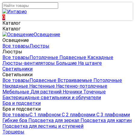
0
Каталог
Каталог
Освещение
Освещение
Все товары
Люстры
Люстры
Все товары
Потолочные
Подвесные
Каскадные
Люстры-вентиляторы
Большие
На штанге
Светильники
Светильники
Все товары
Подвесные
Встраиваемые
Потолочные
Накладные
Настенные
Настенно-потолочные
Мебельные
Для растений
Ночники
Точечные
Бактерицидные светильники и облучатели
Бра и подсветки
Бра и подсветки
Все товары
С 1 плафоном
С 2 плафонами
С 3 плафонами
Гибкие бра
Подсветка для зеркал
Подсветка для картин
Подсветка для лестниц и ступеней
Торшеры