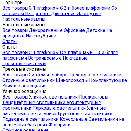
Торшеры
Все товары
С 1 плафоном
С 2 и более плафонами
Со
столиком
На треноге
Для чтения
Изогнутые
Настольные лампы
Настольные лампы
Все товары
Декоративные
Офисные
Детские
На
прищепке
На струбцине
Споты
Споты
Все товары
С 1 плафоном
С 2 плафонами
С 3 и более
плафонами
Встраиваемые
Накладные
Трековые системы
Трековые системы
Все товары
Системы в сборе
Трековые светильники
Струнные светильники
Шинопроводы
Комплектующие
Уличное освещение
Уличное освещение
Все товары
Уличные светильники
Прожекторы
Ландшафтные светильники
Архитектурные
светильники
Парковые светильники
Уличные
настенные светильники
Грунтовые светильники
Подводные светильники
Консольные
Светильники на
солнечных батареях
Фонарики
Офисное освещение