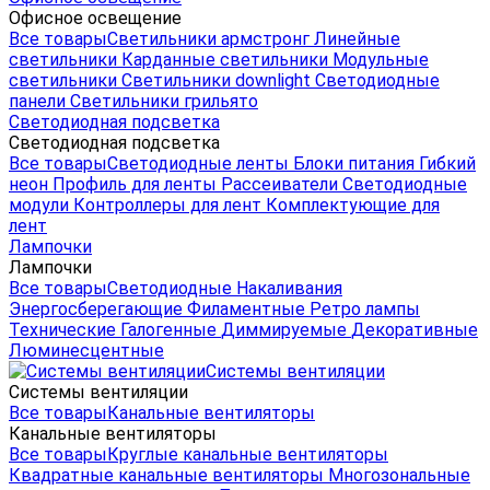
Офисное освещение
Все товары
Светильники армстронг
Линейные
светильники
Карданные светильники
Модульные
светильники
Светильники downlight
Светодиодные
панели
Светильники грильято
Светодиодная подсветка
Светодиодная подсветка
Все товары
Светодиодные ленты
Блоки питания
Гибкий
неон
Профиль для ленты
Рассеиватели
Светодиодные
модули
Контроллеры для лент
Комплектующие для
лент
Лампочки
Лампочки
Все товары
Светодиодные
Накаливания
Энергосберегающие
Филаментные
Ретро лампы
Технические
Галогенные
Диммируемые
Декоративные
Люминесцентные
Системы вентиляции
Системы вентиляции
Все товары
Канальные вентиляторы
Канальные вентиляторы
Все товары
Круглые канальные вентиляторы
Квадратные канальные вентиляторы
Многозональные