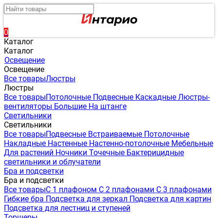
0
Каталог
Каталог
Освещение
Освещение
Все товары
Люстры
Люстры
Все товары
Потолочные
Подвесные
Каскадные
Люстры-
вентиляторы
Большие
На штанге
Светильники
Светильники
Все товары
Подвесные
Встраиваемые
Потолочные
Накладные
Настенные
Настенно-потолочные
Мебельные
Для растений
Ночники
Точечные
Бактерицидные
светильники и облучатели
Бра и подсветки
Бра и подсветки
Все товары
С 1 плафоном
С 2 плафонами
С 3 плафонами
Гибкие бра
Подсветка для зеркал
Подсветка для картин
Подсветка для лестниц и ступеней
Торшеры