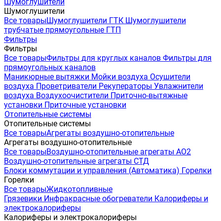
Шумоглушители
Шумоглушители
Все товары
Шумоглушители ГТК
Шумоглушители
трубчатые прямоугольные ГТП
Фильтры
Фильтры
Все товары
Фильтры для круглых каналов
Фильтры для
прямоугольных каналов
Маникюрные вытяжки
Мойки воздуха
Осушители
воздуха
Проветриватели
Рекуператоры
Увлажнители
воздуха
Воздухоочистители
Приточно-вытяжные
установки
Приточные установки
Отопительные системы
Отопительные системы
Все товары
Агрегаты воздушно-отопительные
Агрегаты воздушно-отопительные
Все товары
Воздушно-отопительные агрегаты АО2
Воздушно-отопительные агрегаты СТД
Блоки коммутации и управления (Автоматика)
Горелки
Горелки
Все товары
Жидкотопливные
Грязевики
Инфракрасные обогреватели
Калориферы и
электрокалориферы
Калориферы и электрокалориферы