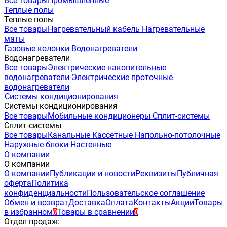
Все товары
Промышленные
Теплые полы
Теплые полы
Все товары
Нагревательный кабель
Нагревательные
маты
Газовые колонки
Водонагреватели
Водонагреватели
Все товары
Электрические накопительные
водонагреватели
Электрические проточные
водонагреватели
Системы кондиционирования
Системы кондиционирования
Все товары
Мобильные кондиционеры
Сплит-системы
Сплит-системы
Все товары
Канальные
Кассетные
Напольно-потолочные
Наружные блоки
Настенные
О компании
О компании
О компании
Публикации и новости
Реквизиты
Публичная
оферта
Политика
конфиденциальности
Пользовательское соглашение
Обмен и возврат
Доставка
Оплата
Контакты
Акции
Товары
в избранном
Товары в сравнении
0
0
Отдел продаж: