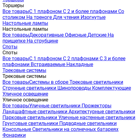
Торшеры
Все товары
С 1 плафоном
С 2 и более плафонами
Со
столиком
На треноге
Для чтения
Изогнутые
Настольные лампы
Настольные лампы
Все товары
Декоративные
Офисные
Детские
На
прищепке
На струбцине
Споты
Споты
Все товары
С 1 плафоном
С 2 плафонами
С 3 и более
плафонами
Встраиваемые
Накладные
Трековые системы
Трековые системы
Все товары
Системы в сборе
Трековые светильники
Струнные светильники
Шинопроводы
Комплектующие
Уличное освещение
Уличное освещение
Все товары
Уличные светильники
Прожекторы
Ландшафтные светильники
Архитектурные светильники
Парковые светильники
Уличные настенные светильники
Грунтовые светильники
Подводные светильники
Консольные
Светильники на солнечных батареях
Фонарики