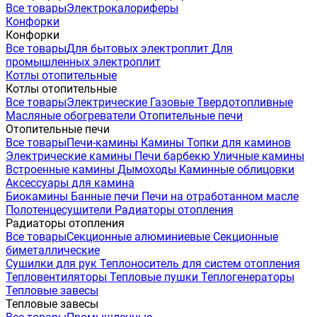
Все товары
Электрокалориферы
Конфорки
Конфорки
Все товары
Для бытовых электроплит
Для
промышленных электроплит
Котлы отопительные
Котлы отопительные
Все товары
Электрические
Газовые
Твердотопливные
Масляные обогреватели
Отопительные печи
Отопительные печи
Все товары
Печи-камины
Камины
Топки для каминов
Электрические камины
Печи барбекю
Уличные камины
Встроенные камины
Дымоходы
Каминные облицовки
Аксессуары для камина
Биокамины
Банные печи
Печи на отработанном масле
Полотенцесушители
Радиаторы отопления
Радиаторы отопления
Все товары
Секционные алюминиевые
Секционные
биметаллические
Сушилки для рук
Теплоноситель для систем отопления
Тепловентиляторы
Тепловые пушки
Теплогенераторы
Тепловые завесы
Тепловые завесы