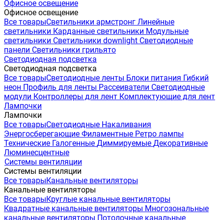
Офисное освещение
Офисное освещение
Все товары
Светильники армстронг
Линейные
светильники
Карданные светильники
Модульные
светильники
Светильники downlight
Светодиодные
панели
Светильники грильято
Светодиодная подсветка
Светодиодная подсветка
Все товары
Светодиодные ленты
Блоки питания
Гибкий
неон
Профиль для ленты
Рассеиватели
Светодиодные
модули
Контроллеры для лент
Комплектующие для лент
Лампочки
Лампочки
Все товары
Светодиодные
Накаливания
Энергосберегающие
Филаментные
Ретро лампы
Технические
Галогенные
Диммируемые
Декоративные
Люминесцентные
Системы вентиляции
Системы вентиляции
Все товары
Канальные вентиляторы
Канальные вентиляторы
Все товары
Круглые канальные вентиляторы
Квадратные канальные вентиляторы
Многозональные
канальные вентиляторы
Потолочные канальные