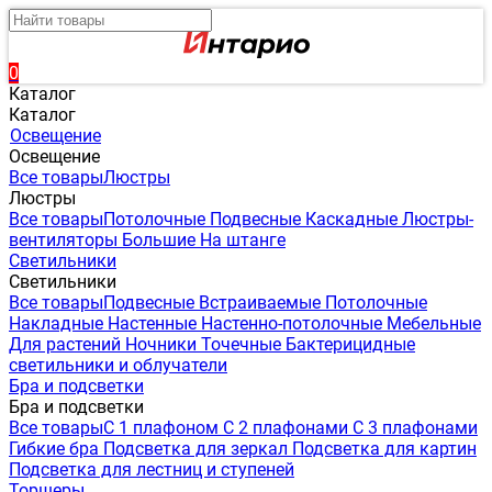
0
Каталог
Каталог
Освещение
Освещение
Все товары
Люстры
Люстры
Все товары
Потолочные
Подвесные
Каскадные
Люстры-
вентиляторы
Большие
На штанге
Светильники
Светильники
Все товары
Подвесные
Встраиваемые
Потолочные
Накладные
Настенные
Настенно-потолочные
Мебельные
Для растений
Ночники
Точечные
Бактерицидные
светильники и облучатели
Бра и подсветки
Бра и подсветки
Все товары
С 1 плафоном
С 2 плафонами
С 3 плафонами
Гибкие бра
Подсветка для зеркал
Подсветка для картин
Подсветка для лестниц и ступеней
Торшеры