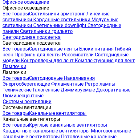
Офисное освещение
Офисное освещение
Все товары
Светильники армстронг
Линейные
светильники
Карданные светильники
Модульные
светильники
Светильники downlight
Светодиодные
панели
Светильники грильято
Светодиодная подсветка
Светодиодная подсветка
Все товары
Светодиодные ленты
Блоки питания
Гибкий
неон
Профиль для ленты
Рассеиватели
Светодиодные
модули
Контроллеры для лент
Комплектующие для лент
Лампочки
Лампочки
Все товары
Светодиодные
Накаливания
Энергосберегающие
Филаментные
Ретро лампы
Технические
Галогенные
Диммируемые
Декоративные
Люминесцентные
Системы вентиляции
Системы вентиляции
Все товары
Канальные вентиляторы
Канальные вентиляторы
Все товары
Круглые канальные вентиляторы
Квадратные канальные вентиляторы
Многозональные
канальные вентиляторы
Потолочные канальные