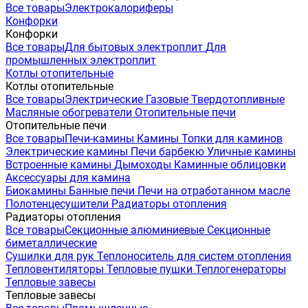
Все товары
Электрокалориферы
Конфорки
Конфорки
Все товары
Для бытовых электроплит
Для
промышленных электроплит
Котлы отопительные
Котлы отопительные
Все товары
Электрические
Газовые
Твердотопливные
Масляные обогреватели
Отопительные печи
Отопительные печи
Все товары
Печи-камины
Камины
Топки для каминов
Электрические камины
Печи барбекю
Уличные камины
Встроенные камины
Дымоходы
Каминные облицовки
Аксессуары для камина
Биокамины
Банные печи
Печи на отработанном масле
Полотенцесушители
Радиаторы отопления
Радиаторы отопления
Все товары
Секционные алюминиевые
Секционные
биметаллические
Сушилки для рук
Теплоноситель для систем отопления
Тепловентиляторы
Тепловые пушки
Теплогенераторы
Тепловые завесы
Тепловые завесы