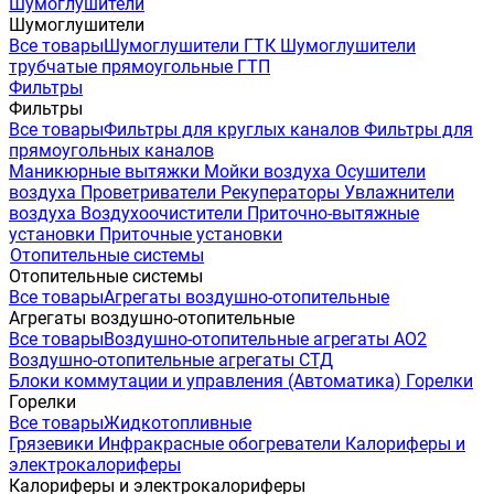
Шумоглушители
Шумоглушители
Все товары
Шумоглушители ГТК
Шумоглушители
трубчатые прямоугольные ГТП
Фильтры
Фильтры
Все товары
Фильтры для круглых каналов
Фильтры для
прямоугольных каналов
Маникюрные вытяжки
Мойки воздуха
Осушители
воздуха
Проветриватели
Рекуператоры
Увлажнители
воздуха
Воздухоочистители
Приточно-вытяжные
установки
Приточные установки
Отопительные системы
Отопительные системы
Все товары
Агрегаты воздушно-отопительные
Агрегаты воздушно-отопительные
Все товары
Воздушно-отопительные агрегаты АО2
Воздушно-отопительные агрегаты СТД
Блоки коммутации и управления (Автоматика)
Горелки
Горелки
Все товары
Жидкотопливные
Грязевики
Инфракрасные обогреватели
Калориферы и
электрокалориферы
Калориферы и электрокалориферы