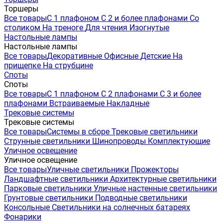
Торшеры
Все товары
С 1 плафоном
С 2 и более плафонами
Со
столиком
На треноге
Для чтения
Изогнутые
Настольные лампы
Настольные лампы
Все товары
Декоративные
Офисные
Детские
На
прищепке
На струбцине
Споты
Споты
Все товары
С 1 плафоном
С 2 плафонами
С 3 и более
плафонами
Встраиваемые
Накладные
Трековые системы
Трековые системы
Все товары
Системы в сборе
Трековые светильники
Струнные светильники
Шинопроводы
Комплектующие
Уличное освещение
Уличное освещение
Все товары
Уличные светильники
Прожекторы
Ландшафтные светильники
Архитектурные светильники
Парковые светильники
Уличные настенные светильники
Грунтовые светильники
Подводные светильники
Консольные
Светильники на солнечных батареях
Фонарики