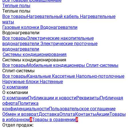
Все товары
Промышленные
Теплые полы
Теплые полы
Все товары
Нагревательный кабель
Нагревательные
маты
Газовые колонки
Водонагреватели
Водонагреватели
Все товары
Электрические накопительные
водонагреватели
Электрические проточные
водонагреватели
Системы кондиционирования
Системы кондиционирования
Все товары
Мобильные кондиционеры
Сплит-системы
Сплит-системы
Все товары
Канальные
Кассетные
Напольно-потолочные
Наружные блоки
Настенные
О компании
О компании
О компании
Публикации и новости
Реквизиты
Публичная
оферта
Политика
конфиденциальности
Пользовательское соглашение
Обмен и возврат
Доставка
Оплата
Контакты
Акции
Товары
в избранном
Товары в сравнении
0
0
Отдел продаж: