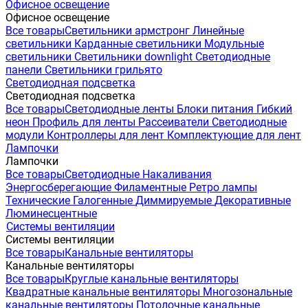
Офисное освещение
Офисное освещение
Все товары
Светильники армстронг
Линейные
светильники
Карданные светильники
Модульные
светильники
Светильники downlight
Светодиодные
панели
Светильники грильято
Светодиодная подсветка
Светодиодная подсветка
Все товары
Светодиодные ленты
Блоки питания
Гибкий
неон
Профиль для ленты
Рассеиватели
Светодиодные
модули
Контроллеры для лент
Комплектующие для лент
Лампочки
Лампочки
Все товары
Светодиодные
Накаливания
Энергосберегающие
Филаментные
Ретро лампы
Технические
Галогенные
Диммируемые
Декоративные
Люминесцентные
Системы вентиляции
Системы вентиляции
Все товары
Канальные вентиляторы
Канальные вентиляторы
Все товары
Круглые канальные вентиляторы
Квадратные канальные вентиляторы
Многозональные
канальные вентиляторы
Потолочные канальные