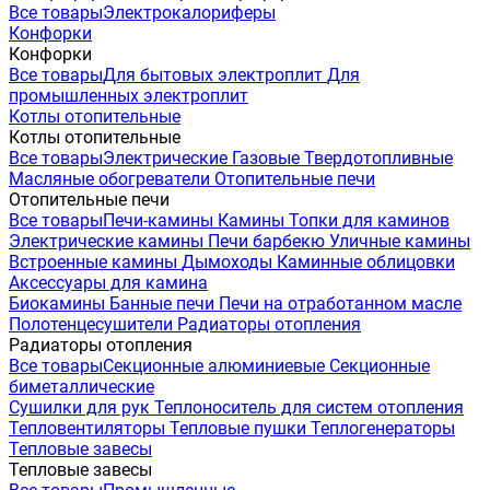
Все товары
Электрокалориферы
Конфорки
Конфорки
Все товары
Для бытовых электроплит
Для
промышленных электроплит
Котлы отопительные
Котлы отопительные
Все товары
Электрические
Газовые
Твердотопливные
Масляные обогреватели
Отопительные печи
Отопительные печи
Все товары
Печи-камины
Камины
Топки для каминов
Электрические камины
Печи барбекю
Уличные камины
Встроенные камины
Дымоходы
Каминные облицовки
Аксессуары для камина
Биокамины
Банные печи
Печи на отработанном масле
Полотенцесушители
Радиаторы отопления
Радиаторы отопления
Все товары
Секционные алюминиевые
Секционные
биметаллические
Сушилки для рук
Теплоноситель для систем отопления
Тепловентиляторы
Тепловые пушки
Теплогенераторы
Тепловые завесы
Тепловые завесы