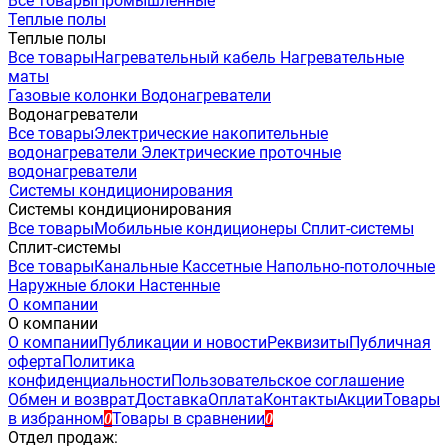
Все товары
Промышленные
Теплые полы
Теплые полы
Все товары
Нагревательный кабель
Нагревательные
маты
Газовые колонки
Водонагреватели
Водонагреватели
Все товары
Электрические накопительные
водонагреватели
Электрические проточные
водонагреватели
Системы кондиционирования
Системы кондиционирования
Все товары
Мобильные кондиционеры
Сплит-системы
Сплит-системы
Все товары
Канальные
Кассетные
Напольно-потолочные
Наружные блоки
Настенные
О компании
О компании
О компании
Публикации и новости
Реквизиты
Публичная
оферта
Политика
конфиденциальности
Пользовательское соглашение
Обмен и возврат
Доставка
Оплата
Контакты
Акции
Товары
в избранном
Товары в сравнении
0
0
Отдел продаж: