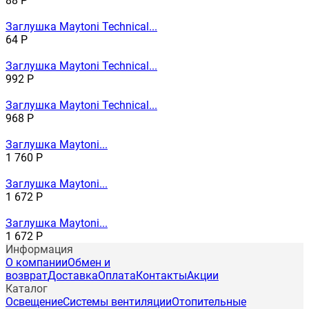
88
Р
Заглушка Maytoni Technical...
64
Р
Заглушка Maytoni Technical...
992
Р
Заглушка Maytoni Technical...
968
Р
Заглушка Maytoni...
1 760
Р
Заглушка Maytoni...
1 672
Р
Заглушка Maytoni...
1 672
Р
Информация
О компании
Обмен и
возврат
Доставка
Оплата
Контакты
Акции
Каталог
Освещение
Системы вентиляции
Отопительные