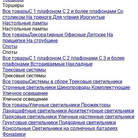
Торшеры
Все товары
С 1 плафоном
С 2 и более плафонами
Со
столиком
На треноге
Для чтения
Изогнутые
Настольные лампы
Настольные лампы
Все товары
Декоративные
Офисные
Детские
На
прищепке
На струбцине
Споты
Споты
Все товары
С 1 плафоном
С 2 плафонами
С 3 и более
плафонами
Встраиваемые
Накладные
Трековые системы
Трековые системы
Все товары
Системы в сборе
Трековые светильники
Струнные светильники
Шинопроводы
Комплектующие
Уличное освещение
Уличное освещение
Все товары
Уличные светильники
Прожекторы
Ландшафтные светильники
Архитектурные светильники
Парковые светильники
Уличные настенные светильники
Грунтовые светильники
Подводные светильники
Консольные
Светильники на солнечных батареях
Фонарики