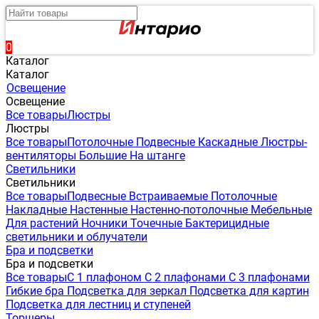
0
Каталог
Каталог
Освещение
Освещение
Все товары
Люстры
Люстры
Все товары
Потолочные
Подвесные
Каскадные
Люстры-
вентиляторы
Большие
На штанге
Светильники
Светильники
Все товары
Подвесные
Встраиваемые
Потолочные
Накладные
Настенные
Настенно-потолочные
Мебельные
Для растений
Ночники
Точечные
Бактерицидные
светильники и облучатели
Бра и подсветки
Бра и подсветки
Все товары
С 1 плафоном
С 2 плафонами
С 3 плафонами
Гибкие бра
Подсветка для зеркал
Подсветка для картин
Подсветка для лестниц и ступеней
Торшеры