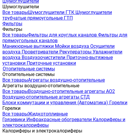
Шумоглушители
Шумоглушители
Все товары
Шумоглушители ГТК
Шумоглушители
трубчатые прямоугольные ГТП
Фильтры
Фильтры
Все товары
Фильтры для круглых каналов
Фильтры для
прямоугольных каналов
Маникюрные вытяжки
Мойки воздуха
Осушители
воздуха
Проветриватели
Рекуператоры
Увлажнители
воздуха
Воздухоочистители
Приточно-вытяжные
установки
Приточные установки
Отопительные системы
Отопительные системы
Все товары
Агрегаты воздушно-отопительные
Агрегаты воздушно-отопительные
Все товары
Воздушно-отопительные агрегаты АО2
Воздушно-отопительные агрегаты СТД
Блоки коммутации и управления (Автоматика)
Горелки
Горелки
Все товары
Жидкотопливные
Грязевики
Инфракрасные обогреватели
Калориферы и
электрокалориферы
Калориферы и электрокалориферы