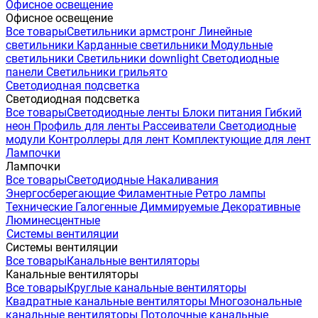
Офисное освещение
Офисное освещение
Все товары
Светильники армстронг
Линейные
светильники
Карданные светильники
Модульные
светильники
Светильники downlight
Светодиодные
панели
Светильники грильято
Светодиодная подсветка
Светодиодная подсветка
Все товары
Светодиодные ленты
Блоки питания
Гибкий
неон
Профиль для ленты
Рассеиватели
Светодиодные
модули
Контроллеры для лент
Комплектующие для лент
Лампочки
Лампочки
Все товары
Светодиодные
Накаливания
Энергосберегающие
Филаментные
Ретро лампы
Технические
Галогенные
Диммируемые
Декоративные
Люминесцентные
Системы вентиляции
Системы вентиляции
Все товары
Канальные вентиляторы
Канальные вентиляторы
Все товары
Круглые канальные вентиляторы
Квадратные канальные вентиляторы
Многозональные
канальные вентиляторы
Потолочные канальные