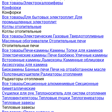
Все товары
Электрокалориферы
Конфорки
Конфорки
Все товары
Для бытовых электроплит
Для
промышленных электроплит
Котлы отопительные
Котлы отопительные
Все товары
Электрические
Газовые
Твердотопливные
Масляные обогреватели
Отопительные печи
Отопительные печи
Все товары
Печи-камины
Камины
Топки для каминов
Электрические камины
Печи барбекю
Уличные камины
Встроенные камины
Дымоходы
Каминные облицовки
Аксессуары для камина
Биокамины
Банные печи
Печи на отработанном масле
Полотенцесушители
Радиаторы отопления
Радиаторы отопления
Все товары
Секционные алюминиевые
Секционные
биметаллические
Сушилки для рук
Теплоноситель для систем отопления
Тепловентиляторы
Тепловые пушки
Теплогенераторы
Тепловые завесы
Тепловые завесы