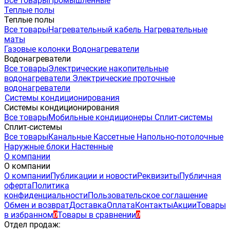
Все товары
Промышленные
Теплые полы
Теплые полы
Все товары
Нагревательный кабель
Нагревательные
маты
Газовые колонки
Водонагреватели
Водонагреватели
Все товары
Электрические накопительные
водонагреватели
Электрические проточные
водонагреватели
Системы кондиционирования
Системы кондиционирования
Все товары
Мобильные кондиционеры
Сплит-системы
Сплит-системы
Все товары
Канальные
Кассетные
Напольно-потолочные
Наружные блоки
Настенные
О компании
О компании
О компании
Публикации и новости
Реквизиты
Публичная
оферта
Политика
конфиденциальности
Пользовательское соглашение
Обмен и возврат
Доставка
Оплата
Контакты
Акции
Товары
в избранном
Товары в сравнении
0
0
Отдел продаж: