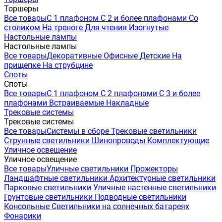
Торшеры
Все товары
С 1 плафоном
С 2 и более плафонами
Со
столиком
На треноге
Для чтения
Изогнутые
Настольные лампы
Настольные лампы
Все товары
Декоративные
Офисные
Детские
На
прищепке
На струбцине
Споты
Споты
Все товары
С 1 плафоном
С 2 плафонами
С 3 и более
плафонами
Встраиваемые
Накладные
Трековые системы
Трековые системы
Все товары
Системы в сборе
Трековые светильники
Струнные светильники
Шинопроводы
Комплектующие
Уличное освещение
Уличное освещение
Все товары
Уличные светильники
Прожекторы
Ландшафтные светильники
Архитектурные светильники
Парковые светильники
Уличные настенные светильники
Грунтовые светильники
Подводные светильники
Консольные
Светильники на солнечных батареях
Фонарики