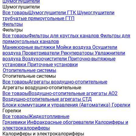
Шумоглушители
Шумоглушители
Все товары
Шумоглушители ГТК
Шумоглушители
трубчатые прямоугольные ГТП
Фильтры
Фильтры
Все товары
Фильтры для круглых каналов
Фильтры для
прямоугольных каналов
Маникюрные вытяжки
Мойки воздуха
Осушители
воздуха
Проветриватели
Рекуператоры
Увлажнители
воздуха
Воздухоочистители
Приточно-вытяжные
установки
Приточные установки
Отопительные системы
Отопительные системы
Все товары
Агрегаты воздушно-отопительные
Агрегаты воздушно-отопительные
Все товары
Воздушно-отопительные агрегаты АО2
Воздушно-отопительные агрегаты СТД
Блоки коммутации и управления (Автоматика)
Горелки
Горелки
Все товары
Жидкотопливные
Грязевики
Инфракрасные обогреватели
Калориферы и
электрокалориферы
Калориферы и электрокалориферы