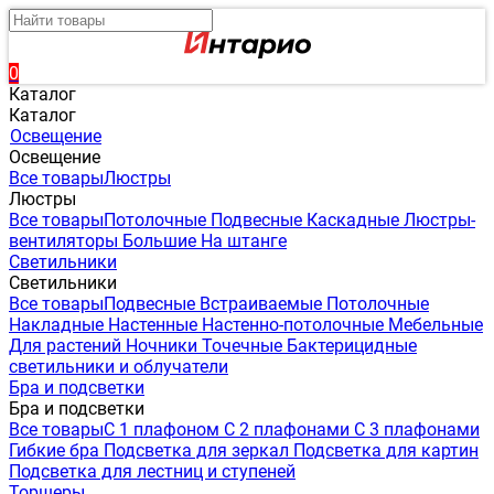
0
Каталог
Каталог
Освещение
Освещение
Все товары
Люстры
Люстры
Все товары
Потолочные
Подвесные
Каскадные
Люстры-
вентиляторы
Большие
На штанге
Светильники
Светильники
Все товары
Подвесные
Встраиваемые
Потолочные
Накладные
Настенные
Настенно-потолочные
Мебельные
Для растений
Ночники
Точечные
Бактерицидные
светильники и облучатели
Бра и подсветки
Бра и подсветки
Все товары
С 1 плафоном
С 2 плафонами
С 3 плафонами
Гибкие бра
Подсветка для зеркал
Подсветка для картин
Подсветка для лестниц и ступеней
Торшеры