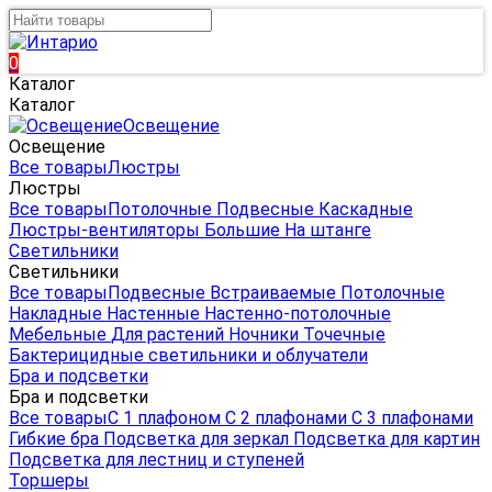
0
Каталог
Каталог
Освещение
Освещение
Все товары
Люстры
Люстры
Все товары
Потолочные
Подвесные
Каскадные
Люстры-вентиляторы
Большие
На штанге
Светильники
Светильники
Все товары
Подвесные
Встраиваемые
Потолочные
Накладные
Настенные
Настенно-потолочные
Мебельные
Для растений
Ночники
Точечные
Бактерицидные светильники и облучатели
Бра и подсветки
Бра и подсветки
Все товары
С 1 плафоном
С 2 плафонами
С 3 плафонами
Гибкие бра
Подсветка для зеркал
Подсветка для картин
Подсветка для лестниц и ступеней
Торшеры