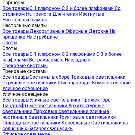
Торшеры
Все товары
С 1 плафоном
С 2 и более плафонами
Со
столиком
На треноге
Для чтения
Изогнутые
Настольные лампы
Настольные лампы
Все товары
Декоративные
Офисные
Детские
На
прищепке
На струбцине
Споты
Споты
Все товары
С 1 плафоном
С 2 плафонами
С 3 и более
плафонами
Встраиваемые
Накладные
Трековые системы
Трековые системы
Все товары
Системы в сборе
Трековые светильники
Струнные светильники
Шинопроводы
Комплектующие
Уличное освещение
Уличное освещение
Все товары
Уличные светильники
Прожекторы
Ландшафтные светильники
Архитектурные
светильники
Парковые светильники
Уличные
настенные светильники
Грунтовые светильники
Подводные светильники
Консольные
Светильники на
солнечных батареях
Фонарики
Офисное освещение