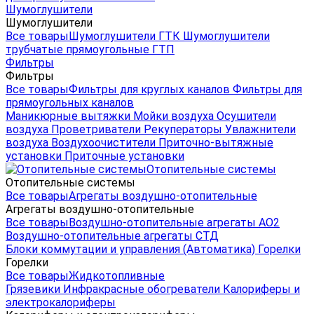
Шумоглушители
Шумоглушители
Все товары
Шумоглушители ГТК
Шумоглушители
трубчатые прямоугольные ГТП
Фильтры
Фильтры
Все товары
Фильтры для круглых каналов
Фильтры для
прямоугольных каналов
Маникюрные вытяжки
Мойки воздуха
Осушители
воздуха
Проветриватели
Рекуператоры
Увлажнители
воздуха
Воздухоочистители
Приточно-вытяжные
установки
Приточные установки
Отопительные системы
Отопительные системы
Все товары
Агрегаты воздушно-отопительные
Агрегаты воздушно-отопительные
Все товары
Воздушно-отопительные агрегаты АО2
Воздушно-отопительные агрегаты СТД
Блоки коммутации и управления (Автоматика)
Горелки
Горелки
Все товары
Жидкотопливные
Грязевики
Инфракрасные обогреватели
Калориферы и
электрокалориферы