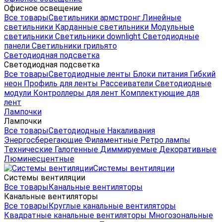
Офисное освещение
Все товары
Светильники армстронг
Линейные
светильники
Карданные светильники
Модульные
светильники
Светильники downlight
Светодиодные
панели
Светильники грильято
Светодиодная подсветка
Светодиодная подсветка
Все товары
Светодиодные ленты
Блоки питания
Гибкий
неон
Профиль для ленты
Рассеиватели
Светодиодные
модули
Контроллеры для лент
Комплектующие для
лент
Лампочки
Лампочки
Все товары
Светодиодные
Накаливания
Энергосберегающие
Филаментные
Ретро лампы
Технические
Галогенные
Диммируемые
Декоративные
Люминесцентные
Системы вентиляции
Системы вентиляции
Все товары
Канальные вентиляторы
Канальные вентиляторы
Все товары
Круглые канальные вентиляторы
Квадратные канальные вентиляторы
Многозональные