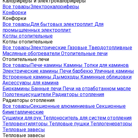
Калориферы и электрокалориферы
Все товары
Электрокалориферы
Конфорки
Конфорки
Все товары
Для бытовых электроплит
Для
промышленных электроплит
Котлы отопительные
Котлы отопительные
Все товары
Электрические
Газовые
Твердотопливные
Масляные обогреватели
Отопительные печи
Отопительные печи
Все товары
Печи-камины
Камины
Топки для каминов
Электрические камины
Печи барбекю
Уличные камины
Встроенные камины
Дымоходы
Каминные облицовки
Аксессуары для камина
Биокамины
Банные печи
Печи на отработанном масле
Полотенцесушители
Радиаторы отопления
Радиаторы отопления
Все товары
Секционные алюминиевые
Секционные
биметаллические
Сушилки для рук
Теплоноситель для систем отопления
Тепловентиляторы
Тепловые пушки
Теплогенераторы
Тепловые завесы
Тепловые завесы