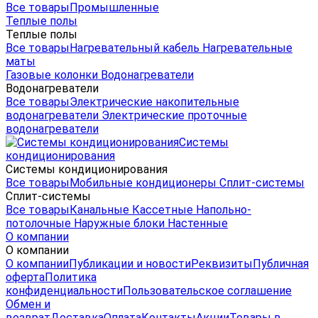
Все товары
Промышленные
Теплые полы
Теплые полы
Все товары
Нагревательный кабель
Нагревательные
маты
Газовые колонки
Водонагреватели
Водонагреватели
Все товары
Электрические накопительные
водонагреватели
Электрические проточные
водонагреватели
Системы
кондиционирования
Системы кондиционирования
Все товары
Мобильные кондиционеры
Сплит-системы
Сплит-системы
Все товары
Канальные
Кассетные
Напольно-
потолочные
Наружные блоки
Настенные
О компании
О компании
О компании
Публикации и новости
Реквизиты
Публичная
оферта
Политика
конфиденциальности
Пользовательское соглашение
Обмен и
возврат
Доставка
Оплата
Контакты
Акции
Товары в