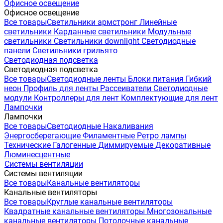
Офисное освещение
Офисное освещение
Все товары
Светильники армстронг
Линейные
светильники
Карданные светильники
Модульные
светильники
Светильники downlight
Светодиодные
панели
Светильники грильято
Светодиодная подсветка
Светодиодная подсветка
Все товары
Светодиодные ленты
Блоки питания
Гибкий
неон
Профиль для ленты
Рассеиватели
Светодиодные
модули
Контроллеры для лент
Комплектующие для лент
Лампочки
Лампочки
Все товары
Светодиодные
Накаливания
Энергосберегающие
Филаментные
Ретро лампы
Технические
Галогенные
Диммируемые
Декоративные
Люминесцентные
Системы вентиляции
Системы вентиляции
Все товары
Канальные вентиляторы
Канальные вентиляторы
Все товары
Круглые канальные вентиляторы
Квадратные канальные вентиляторы
Многозональные
канальные вентиляторы
Потолочные канальные