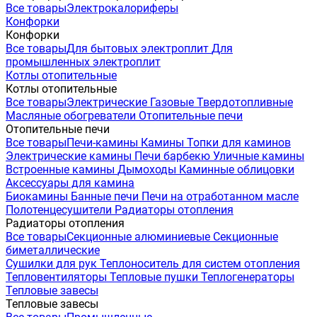
Все товары
Электрокалориферы
Конфорки
Конфорки
Все товары
Для бытовых электроплит
Для
промышленных электроплит
Котлы отопительные
Котлы отопительные
Все товары
Электрические
Газовые
Твердотопливные
Масляные обогреватели
Отопительные печи
Отопительные печи
Все товары
Печи-камины
Камины
Топки для каминов
Электрические камины
Печи барбекю
Уличные камины
Встроенные камины
Дымоходы
Каминные облицовки
Аксессуары для камина
Биокамины
Банные печи
Печи на отработанном масле
Полотенцесушители
Радиаторы отопления
Радиаторы отопления
Все товары
Секционные алюминиевые
Секционные
биметаллические
Сушилки для рук
Теплоноситель для систем отопления
Тепловентиляторы
Тепловые пушки
Теплогенераторы
Тепловые завесы
Тепловые завесы