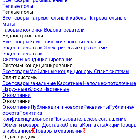
Все товары
Промышленные
Теплые полы
Теплые полы
Все товары
Нагревательный кабель
Нагревательные
маты
Газовые колонки
Водонагреватели
Водонагреватели
Все товары
Электрические накопительные
водонагреватели
Электрические проточные
водонагреватели
Системы кондиционирования
Системы кондиционирования
Все товары
Мобильные кондиционеры
Сплит-системы
Сплит-системы
Все товары
Канальные
Кассетные
Напольно-потолочные
Наружные блоки
Настенные
О компании
О компании
О компании
Публикации и новости
Реквизиты
Публичная
оферта
Политика
конфиденциальности
Пользовательское соглашение
Обмен и возврат
Доставка
Оплата
Контакты
Акции
Товары
в избранном
Товары в сравнении
0
0
Отдел продаж: