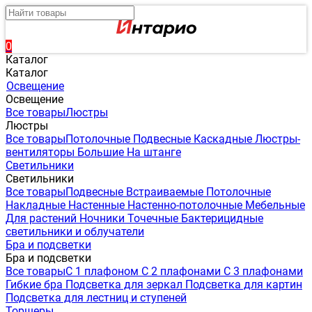
0
Каталог
Каталог
Освещение
Освещение
Все товары
Люстры
Люстры
Все товары
Потолочные
Подвесные
Каскадные
Люстры-
вентиляторы
Большие
На штанге
Светильники
Светильники
Все товары
Подвесные
Встраиваемые
Потолочные
Накладные
Настенные
Настенно-потолочные
Мебельные
Для растений
Ночники
Точечные
Бактерицидные
светильники и облучатели
Бра и подсветки
Бра и подсветки
Все товары
С 1 плафоном
С 2 плафонами
С 3 плафонами
Гибкие бра
Подсветка для зеркал
Подсветка для картин
Подсветка для лестниц и ступеней
Торшеры