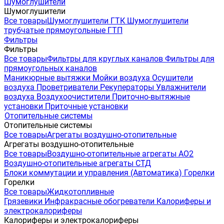
Шумоглушители
Шумоглушители
Все товары
Шумоглушители ГТК
Шумоглушители
трубчатые прямоугольные ГТП
Фильтры
Фильтры
Все товары
Фильтры для круглых каналов
Фильтры для
прямоугольных каналов
Маникюрные вытяжки
Мойки воздуха
Осушители
воздуха
Проветриватели
Рекуператоры
Увлажнители
воздуха
Воздухоочистители
Приточно-вытяжные
установки
Приточные установки
Отопительные системы
Отопительные системы
Все товары
Агрегаты воздушно-отопительные
Агрегаты воздушно-отопительные
Все товары
Воздушно-отопительные агрегаты АО2
Воздушно-отопительные агрегаты СТД
Блоки коммутации и управления (Автоматика)
Горелки
Горелки
Все товары
Жидкотопливные
Грязевики
Инфракрасные обогреватели
Калориферы и
электрокалориферы
Калориферы и электрокалориферы