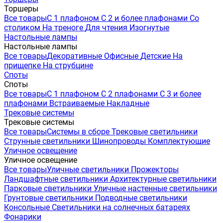
Торшеры
Все товары
С 1 плафоном
С 2 и более плафонами
Со
столиком
На треноге
Для чтения
Изогнутые
Настольные лампы
Настольные лампы
Все товары
Декоративные
Офисные
Детские
На
прищепке
На струбцине
Споты
Споты
Все товары
С 1 плафоном
С 2 плафонами
С 3 и более
плафонами
Встраиваемые
Накладные
Трековые системы
Трековые системы
Все товары
Системы в сборе
Трековые светильники
Струнные светильники
Шинопроводы
Комплектующие
Уличное освещение
Уличное освещение
Все товары
Уличные светильники
Прожекторы
Ландшафтные светильники
Архитектурные светильники
Парковые светильники
Уличные настенные светильники
Грунтовые светильники
Подводные светильники
Консольные
Светильники на солнечных батареях
Фонарики