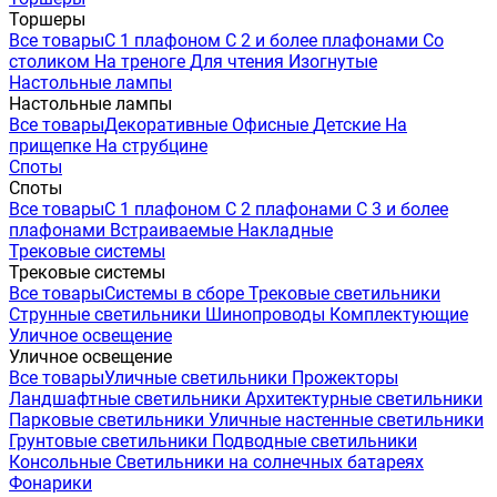
Торшеры
Все товары
С 1 плафоном
С 2 и более плафонами
Со
столиком
На треноге
Для чтения
Изогнутые
Настольные лампы
Настольные лампы
Все товары
Декоративные
Офисные
Детские
На
прищепке
На струбцине
Споты
Споты
Все товары
С 1 плафоном
С 2 плафонами
С 3 и более
плафонами
Встраиваемые
Накладные
Трековые системы
Трековые системы
Все товары
Системы в сборе
Трековые светильники
Струнные светильники
Шинопроводы
Комплектующие
Уличное освещение
Уличное освещение
Все товары
Уличные светильники
Прожекторы
Ландшафтные светильники
Архитектурные светильники
Парковые светильники
Уличные настенные светильники
Грунтовые светильники
Подводные светильники
Консольные
Светильники на солнечных батареях
Фонарики