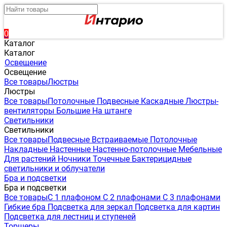
0
Каталог
Каталог
Освещение
Освещение
Все товары
Люстры
Люстры
Все товары
Потолочные
Подвесные
Каскадные
Люстры-
вентиляторы
Большие
На штанге
Светильники
Светильники
Все товары
Подвесные
Встраиваемые
Потолочные
Накладные
Настенные
Настенно-потолочные
Мебельные
Для растений
Ночники
Точечные
Бактерицидные
светильники и облучатели
Бра и подсветки
Бра и подсветки
Все товары
С 1 плафоном
С 2 плафонами
С 3 плафонами
Гибкие бра
Подсветка для зеркал
Подсветка для картин
Подсветка для лестниц и ступеней
Торшеры