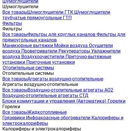
Шумоглушители
Шумоглушители
Все товары
Шумоглушители ГТК
Шумоглушители
трубчатые прямоугольные ГТП
Фильтры
Фильтры
Все товары
Фильтры для круглых каналов
Фильтры для
прямоугольных каналов
Маникюрные вытяжки
Мойки воздуха
Осушители
воздуха
Проветриватели
Рекуператоры
Увлажнители
воздуха
Воздухоочистители
Приточно-вытяжные
установки
Приточные установки
Отопительные системы
Отопительные системы
Все товары
Агрегаты воздушно-отопительные
Агрегаты воздушно-отопительные
Все товары
Воздушно-отопительные агрегаты АО2
Воздушно-отопительные агрегаты СТД
Блоки коммутации и управления (Автоматика)
Горелки
Горелки
Все товары
Жидкотопливные
Грязевики
Инфракрасные обогреватели
Калориферы и
электрокалориферы
Калориферы и электрокалориферы