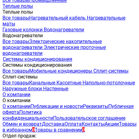
Все товары
Промышленные
Теплые полы
Теплые полы
Все товары
Нагревательный кабель
Нагревательные
маты
Газовые колонки
Водонагреватели
Водонагреватели
Все товары
Электрические накопительные
водонагреватели
Электрические проточные
водонагреватели
Системы кондиционирования
Системы кондиционирования
Все товары
Мобильные кондиционеры
Сплит-системы
Сплит-системы
Все товары
Канальные
Кассетные
Напольно-потолочные
Наружные блоки
Настенные
О компании
О компании
О компании
Публикации и новости
Реквизиты
Публичная
оферта
Политика
конфиденциальности
Пользовательское соглашение
Обмен и возврат
Доставка
Оплата
Контакты
Акции
Товары
в избранном
Товары в сравнении
0
0
Отдел продаж: