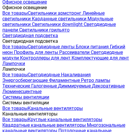
Офисное освещение
Офисное освещение
Все товары
Светильники армстронг
Линейные
светильники
Карданные светильники
Модульные
светильники
Светильники downlight
Светодиодные
панели
Светильники грильято
Светодиодная подсветка
Светодиодная подсветка
Все товары
Светодиодные ленты
Блоки питания
Гибкий
неон
Профиль для ленты
Рассеиватели
Светодиодные
модули
Контроллеры для лент
Комплектующие для лент
Лампочки
Лампочки
Все товары
Светодиодные
Накаливания
Энергосберегающие
Филаментные
Ретро лампы
Технические
Галогенные
Диммируемые
Декоративные
Люминесцентные
Системы вентиляции
Системы вентиляции
Все товары
Канальные вентиляторы
Канальные вентиляторы
Все товары
Круглые канальные вентиляторы
Квадратные канальные вентиляторы
Многозональные
канальные вентиляторы
Потолочные канальные