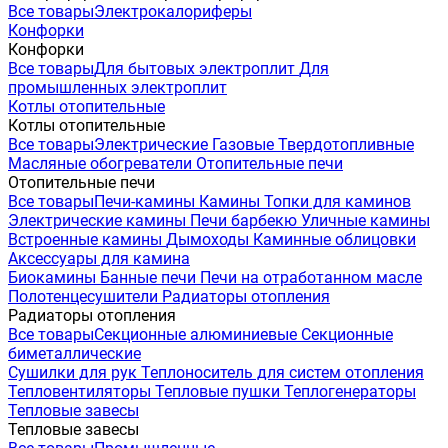
Все товары
Электрокалориферы
Конфорки
Конфорки
Все товары
Для бытовых электроплит
Для
промышленных электроплит
Котлы отопительные
Котлы отопительные
Все товары
Электрические
Газовые
Твердотопливные
Масляные обогреватели
Отопительные печи
Отопительные печи
Все товары
Печи-камины
Камины
Топки для каминов
Электрические камины
Печи барбекю
Уличные камины
Встроенные камины
Дымоходы
Каминные облицовки
Аксессуары для камина
Биокамины
Банные печи
Печи на отработанном масле
Полотенцесушители
Радиаторы отопления
Радиаторы отопления
Все товары
Секционные алюминиевые
Секционные
биметаллические
Сушилки для рук
Теплоноситель для систем отопления
Тепловентиляторы
Тепловые пушки
Теплогенераторы
Тепловые завесы
Тепловые завесы