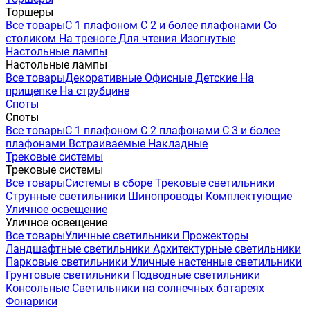
Торшеры
Все товары
С 1 плафоном
С 2 и более плафонами
Со
столиком
На треноге
Для чтения
Изогнутые
Настольные лампы
Настольные лампы
Все товары
Декоративные
Офисные
Детские
На
прищепке
На струбцине
Споты
Споты
Все товары
С 1 плафоном
С 2 плафонами
С 3 и более
плафонами
Встраиваемые
Накладные
Трековые системы
Трековые системы
Все товары
Системы в сборе
Трековые светильники
Струнные светильники
Шинопроводы
Комплектующие
Уличное освещение
Уличное освещение
Все товары
Уличные светильники
Прожекторы
Ландшафтные светильники
Архитектурные светильники
Парковые светильники
Уличные настенные светильники
Грунтовые светильники
Подводные светильники
Консольные
Светильники на солнечных батареях
Фонарики