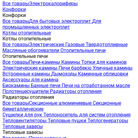
Все товары
Электрокалориферы
Конфорки
Конфорки
Все товары
Для бытовых электроплит
Для
промышленных электроплит
Котлы отопительные
Котлы отопительные
Все товары
Электрические
Газовые
Твердотопливные
Масляные обогреватели
Отопительные печи
Отопительные печи
Все товары
Печи-камины
Камины
Топки для каминов
Электрические камины
Печи барбекю
Уличные камины
Встроенные камины
Дымоходы
Каминные облицовки
Аксессуары для камина
Биокамины
Банные печи
Печи на отработанном масле
Полотенцесушители
Радиаторы отопления
Радиаторы отопления
Все товары
Секционные алюминиевые
Секционные
биметаллические
Сушилки для рук
Теплоноситель для систем отопления
Тепловентиляторы
Тепловые пушки
Теплогенераторы
Тепловые завесы
Тепловые завесы