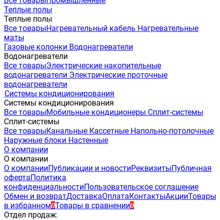
Все товары
Промышленные
Теплые полы
Теплые полы
Все товары
Нагревательный кабель
Нагревательные
маты
Газовые колонки
Водонагреватели
Водонагреватели
Все товары
Электрические накопительные
водонагреватели
Электрические проточные
водонагреватели
Системы кондиционирования
Системы кондиционирования
Все товары
Мобильные кондиционеры
Сплит-системы
Сплит-системы
Все товары
Канальные
Кассетные
Напольно-потолочные
Наружные блоки
Настенные
О компании
О компании
О компании
Публикации и новости
Реквизиты
Публичная
оферта
Политика
конфиденциальности
Пользовательское соглашение
Обмен и возврат
Доставка
Оплата
Контакты
Акции
Товары
в избранном
Товары в сравнении
0
0
Отдел продаж: