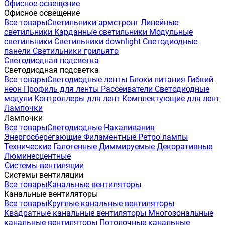
Офисное освещение
Офисное освещение
Все товары
Светильники армстронг
Линейные
светильники
Карданные светильники
Модульные
светильники
Светильники downlight
Светодиодные
панели
Светильники грильято
Светодиодная подсветка
Светодиодная подсветка
Все товары
Светодиодные ленты
Блоки питания
Гибкий
неон
Профиль для ленты
Рассеиватели
Светодиодные
модули
Контроллеры для лент
Комплектующие для лент
Лампочки
Лампочки
Все товары
Светодиодные
Накаливания
Энергосберегающие
Филаментные
Ретро лампы
Технические
Галогенные
Диммируемые
Декоративные
Люминесцентные
Системы вентиляции
Системы вентиляции
Все товары
Канальные вентиляторы
Канальные вентиляторы
Все товары
Круглые канальные вентиляторы
Квадратные канальные вентиляторы
Многозональные
канальные вентиляторы
Потолочные канальные