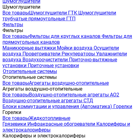
Шумоглушители
Шумоглушители
Все товары
Шумоглушители ГТК
Шумоглушители
трубчатые прямоугольные ГТП
Фильтры
Фильтры
Все товары
Фильтры для круглых каналов
Фильтры для
прямоугольных каналов
Маникюрные вытяжки
Мойки воздуха
Осушители
воздуха
Проветриватели
Рекуператоры
Увлажнители
воздуха
Воздухоочистители
Приточно-вытяжные
установки
Приточные установки
Отопительные системы
Отопительные системы
Все товары
Агрегаты воздушно-отопительные
Агрегаты воздушно-отопительные
Все товары
Воздушно-отопительные агрегаты АО2
Воздушно-отопительные агрегаты СТД
Блоки коммутации и управления (Автоматика)
Горелки
Горелки
Все товары
Жидкотопливные
Грязевики
Инфракрасные обогреватели
Калориферы и
электрокалориферы
Калориферы и электрокалориферы