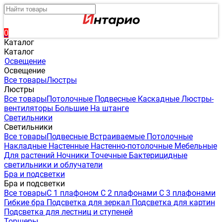
0
Каталог
Каталог
Освещение
Освещение
Все товары
Люстры
Люстры
Все товары
Потолочные
Подвесные
Каскадные
Люстры-
вентиляторы
Большие
На штанге
Светильники
Светильники
Все товары
Подвесные
Встраиваемые
Потолочные
Накладные
Настенные
Настенно-потолочные
Мебельные
Для растений
Ночники
Точечные
Бактерицидные
светильники и облучатели
Бра и подсветки
Бра и подсветки
Все товары
С 1 плафоном
С 2 плафонами
С 3 плафонами
Гибкие бра
Подсветка для зеркал
Подсветка для картин
Подсветка для лестниц и ступеней
Торшеры