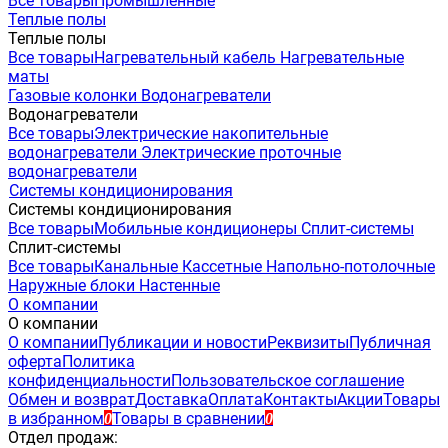
Все товары
Промышленные
Теплые полы
Теплые полы
Все товары
Нагревательный кабель
Нагревательные
маты
Газовые колонки
Водонагреватели
Водонагреватели
Все товары
Электрические накопительные
водонагреватели
Электрические проточные
водонагреватели
Системы кондиционирования
Системы кондиционирования
Все товары
Мобильные кондиционеры
Сплит-системы
Сплит-системы
Все товары
Канальные
Кассетные
Напольно-потолочные
Наружные блоки
Настенные
О компании
О компании
О компании
Публикации и новости
Реквизиты
Публичная
оферта
Политика
конфиденциальности
Пользовательское соглашение
Обмен и возврат
Доставка
Оплата
Контакты
Акции
Товары
в избранном
Товары в сравнении
0
0
Отдел продаж: