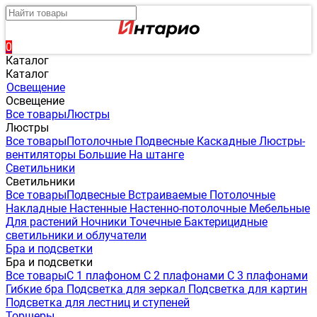
0
Каталог
Каталог
Освещение
Освещение
Все товары
Люстры
Люстры
Все товары
Потолочные
Подвесные
Каскадные
Люстры-
вентиляторы
Большие
На штанге
Светильники
Светильники
Все товары
Подвесные
Встраиваемые
Потолочные
Накладные
Настенные
Настенно-потолочные
Мебельные
Для растений
Ночники
Точечные
Бактерицидные
светильники и облучатели
Бра и подсветки
Бра и подсветки
Все товары
С 1 плафоном
С 2 плафонами
С 3 плафонами
Гибкие бра
Подсветка для зеркал
Подсветка для картин
Подсветка для лестниц и ступеней
Торшеры