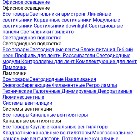
Офисное освещение
Офисное освещение
Все товары
Светильники армстронг
Линейные
светильники
Карданные светильники
Модульные
светильники
Светильники downlight
Светодиодные
панели
Светильники грильято
Светодиодная подсветка
Светодиодная подсветка
Все товары
Светодиодные ленты
Блоки питания
Гибкий
неон
Профиль для ленты
Рассеиватели
Светодиодные
модули
Контроллеры для лент
Комплектующие для лент
Лампочки
Лампочки
Все товары
Светодиодные
Накаливания
Энергосберегающие
Филаментные
Ретро лампы
Технические
Галогенные
Диммируемые
Декоративные
Люминесцентные
Системы вентиляции
Системы вентиляции
Все товары
Канальные вентиляторы
Канальные вентиляторы
Все товары
Круглые канальные вентиляторы
Квадратные канальные вентиляторы
Многозональные
канальные вентиляторы
Потолочные канальные