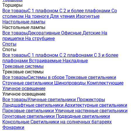
Торшеры
Все товары
С 1 плафоном
С 2 и более плафонами
Со
столиком
На треноге
Для чтения
Изогнутые
Настольные лампы
Настольные лампы
Все товары
Декоративные
Офисные
Детские
На
прищепке
На струбцине
Споты
Споты
Все товары
С 1 плафоном
С 2 плафонами
С 3 и более
плафонами
Встраиваемые
Накладные
Трековые системы
Трековые системы
Все товары
Системы в сборе
Трековые светильники
Струнные светильники
Шинопроводы
Комплектующие
Уличное освещение
Уличное освещение
Все товары
Уличные светильники
Прожекторы
Ландшафтные светильники
Архитектурные светильники
Парковые светильники
Уличные настенные светильники
Грунтовые светильники
Подводные светильники
Консольные
Светильники на солнечных батареях
Фонарики