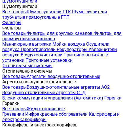
Шумоглушители
Шумоглушители
Все товары
Шумоглушители ГТК
Шумоглушители
трубчатые прямоугольные ГТП
Фильтры
Фильтры
Все товары
Фильтры для круглых каналов
Фильтры для
прямоугольных каналов
Маникюрные вытяжки
Мойки воздуха
Осушители
воздуха
Проветриватели
Рекуператоры
Увлажнители
воздуха
Воздухоочистители
Приточно-вытяжные
установки
Приточные установки
Отопительные системы
Отопительные системы
Все товары
Агрегаты воздушно-отопительные
Агрегаты воздушно-отопительные
Все товары
Воздушно-отопительные агрегаты АО2
Воздушно-отопительные агрегаты СТД
Блоки коммутации и управления (Автоматика)
Горелки
Горелки
Все товары
Жидкотопливные
Грязевики
Инфракрасные обогреватели
Калориферы и
электрокалориферы
Калориферы и электрокалориферы