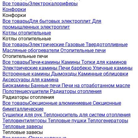
Все товары
Электрокалориферы
Конфорки
Конфорки
Все товары
Для бытовых электроплит
Для
промышленных электроплит
Котлы отопительные
Котлы отопительные
Все товары
Электрические
Газовые
Твердотопливные
Масляные обогреватели
Отопительные печи
Отопительные печи
Все товары
Печи-камины
Камины
Топки для каминов
Электрические камины
Печи барбекю
Уличные камины
Встроенные камины
Дымоходы
Каминные облицовки
Аксессуары для камина
Биокамины
Банные печи
Печи на отработанном масле
Полотенцесушители
Радиаторы отопления
Радиаторы отопления
Все товары
Секционные алюминиевые
Секционные
биметаллические
Сушилки для рук
Теплоноситель для систем отопления
Тепловентиляторы
Тепловые пушки
Теплогенераторы
Тепловые завесы
Тепловые завесы