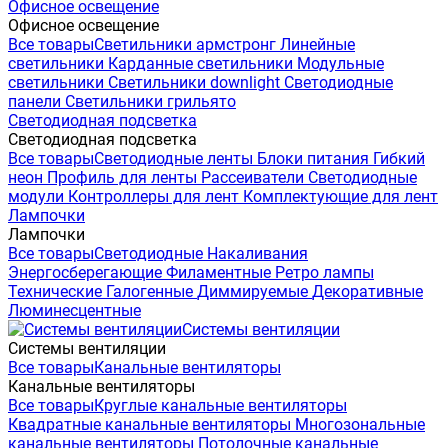
Офисное освещение
Офисное освещение
Все товары
Светильники армстронг
Линейные
светильники
Карданные светильники
Модульные
светильники
Светильники downlight
Светодиодные
панели
Светильники грильято
Светодиодная подсветка
Светодиодная подсветка
Все товары
Светодиодные ленты
Блоки питания
Гибкий
неон
Профиль для ленты
Рассеиватели
Светодиодные
модули
Контроллеры для лент
Комплектующие для лент
Лампочки
Лампочки
Все товары
Светодиодные
Накаливания
Энергосберегающие
Филаментные
Ретро лампы
Технические
Галогенные
Диммируемые
Декоративные
Люминесцентные
Системы вентиляции
Системы вентиляции
Все товары
Канальные вентиляторы
Канальные вентиляторы
Все товары
Круглые канальные вентиляторы
Квадратные канальные вентиляторы
Многозональные
канальные вентиляторы
Потолочные канальные