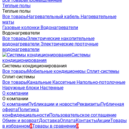
Все товары
Промышленные
Теплые полы
Теплые полы
Все товары
Нагревательный кабель
Нагревательные
маты
Газовые колонки
Водонагреватели
Водонагреватели
Все товары
Электрические накопительные
водонагреватели
Электрические проточные
водонагреватели
Системы
кондиционирования
Системы кондиционирования
Все товары
Мобильные кондиционеры
Сплит-системы
Сплит-системы
Все товары
Канальные
Кассетные
Напольно-потолочные
Наружные блоки
Настенные
О компании
О компании
О компании
Публикации и новости
Реквизиты
Публичная
оферта
Политика
конфиденциальности
Пользовательское соглашение
Обмен и возврат
Доставка
Оплата
Контакты
Акции
Товары
в избранном
Товары в сравнении
0
0