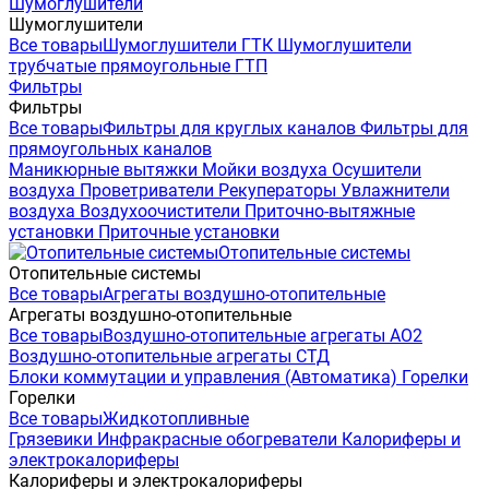
Шумоглушители
Шумоглушители
Все товары
Шумоглушители ГТК
Шумоглушители
трубчатые прямоугольные ГТП
Фильтры
Фильтры
Все товары
Фильтры для круглых каналов
Фильтры для
прямоугольных каналов
Маникюрные вытяжки
Мойки воздуха
Осушители
воздуха
Проветриватели
Рекуператоры
Увлажнители
воздуха
Воздухоочистители
Приточно-вытяжные
установки
Приточные установки
Отопительные системы
Отопительные системы
Все товары
Агрегаты воздушно-отопительные
Агрегаты воздушно-отопительные
Все товары
Воздушно-отопительные агрегаты АО2
Воздушно-отопительные агрегаты СТД
Блоки коммутации и управления (Автоматика)
Горелки
Горелки
Все товары
Жидкотопливные
Грязевики
Инфракрасные обогреватели
Калориферы и
электрокалориферы
Калориферы и электрокалориферы