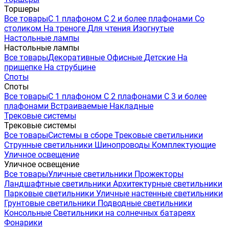
Торшеры
Все товары
С 1 плафоном
С 2 и более плафонами
Со
столиком
На треноге
Для чтения
Изогнутые
Настольные лампы
Настольные лампы
Все товары
Декоративные
Офисные
Детские
На
прищепке
На струбцине
Споты
Споты
Все товары
С 1 плафоном
С 2 плафонами
С 3 и более
плафонами
Встраиваемые
Накладные
Трековые системы
Трековые системы
Все товары
Системы в сборе
Трековые светильники
Струнные светильники
Шинопроводы
Комплектующие
Уличное освещение
Уличное освещение
Все товары
Уличные светильники
Прожекторы
Ландшафтные светильники
Архитектурные светильники
Парковые светильники
Уличные настенные светильники
Грунтовые светильники
Подводные светильники
Консольные
Светильники на солнечных батареях
Фонарики