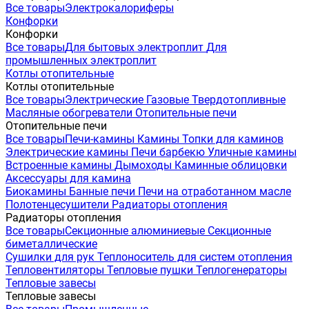
Все товары
Электрокалориферы
Конфорки
Конфорки
Все товары
Для бытовых электроплит
Для
промышленных электроплит
Котлы отопительные
Котлы отопительные
Все товары
Электрические
Газовые
Твердотопливные
Масляные обогреватели
Отопительные печи
Отопительные печи
Все товары
Печи-камины
Камины
Топки для каминов
Электрические камины
Печи барбекю
Уличные камины
Встроенные камины
Дымоходы
Каминные облицовки
Аксессуары для камина
Биокамины
Банные печи
Печи на отработанном масле
Полотенцесушители
Радиаторы отопления
Радиаторы отопления
Все товары
Секционные алюминиевые
Секционные
биметаллические
Сушилки для рук
Теплоноситель для систем отопления
Тепловентиляторы
Тепловые пушки
Теплогенераторы
Тепловые завесы
Тепловые завесы