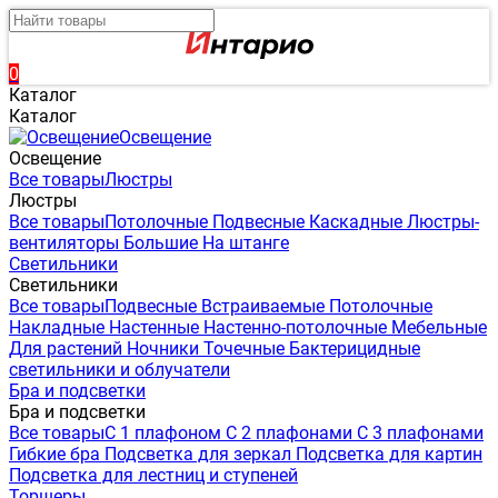
0
Каталог
Каталог
Освещение
Освещение
Все товары
Люстры
Люстры
Все товары
Потолочные
Подвесные
Каскадные
Люстры-
вентиляторы
Большие
На штанге
Светильники
Светильники
Все товары
Подвесные
Встраиваемые
Потолочные
Накладные
Настенные
Настенно-потолочные
Мебельные
Для растений
Ночники
Точечные
Бактерицидные
светильники и облучатели
Бра и подсветки
Бра и подсветки
Все товары
С 1 плафоном
С 2 плафонами
С 3 плафонами
Гибкие бра
Подсветка для зеркал
Подсветка для картин
Подсветка для лестниц и ступеней
Торшеры