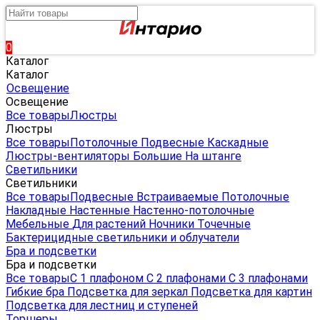
0
Каталог
Каталог
Освещение
Освещение
Все товары
Люстры
Люстры
Все товары
Потолочные
Подвесные
Каскадные
Люстры-вентиляторы
Большие
На штанге
Светильники
Светильники
Все товары
Подвесные
Встраиваемые
Потолочные
Накладные
Настенные
Настенно-потолочные
Мебельные
Для растений
Ночники
Точечные
Бактерицидные светильники и облучатели
Бра и подсветки
Бра и подсветки
Все товары
С 1 плафоном
С 2 плафонами
С 3 плафонами
Гибкие бра
Подсветка для зеркал
Подсветка для картин
Подсветка для лестниц и ступеней
Торшеры