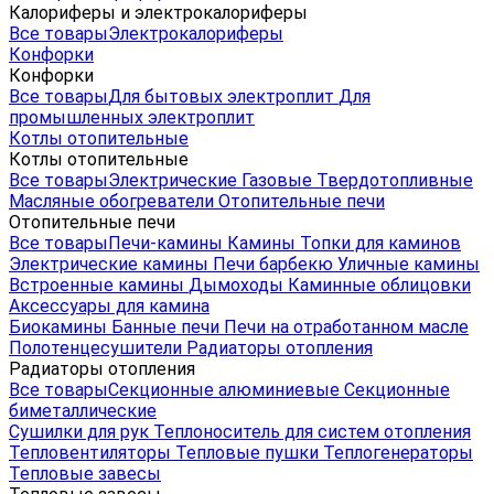
Калориферы и электрокалориферы
Все товары
Электрокалориферы
Конфорки
Конфорки
Все товары
Для бытовых электроплит
Для
промышленных электроплит
Котлы отопительные
Котлы отопительные
Все товары
Электрические
Газовые
Твердотопливные
Масляные обогреватели
Отопительные печи
Отопительные печи
Все товары
Печи-камины
Камины
Топки для каминов
Электрические камины
Печи барбекю
Уличные камины
Встроенные камины
Дымоходы
Каминные облицовки
Аксессуары для камина
Биокамины
Банные печи
Печи на отработанном масле
Полотенцесушители
Радиаторы отопления
Радиаторы отопления
Все товары
Секционные алюминиевые
Секционные
биметаллические
Сушилки для рук
Теплоноситель для систем отопления
Тепловентиляторы
Тепловые пушки
Теплогенераторы
Тепловые завесы