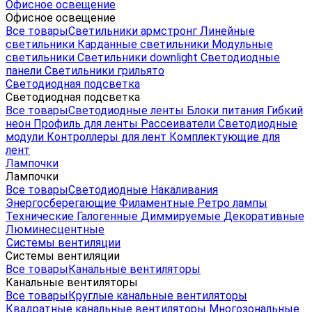
Офисное освещение
Офисное освещение
Все товары
Светильники армстронг
Линейные
светильники
Карданные светильники
Модульные
светильники
Светильники downlight
Светодиодные
панели
Светильники грильято
Светодиодная подсветка
Светодиодная подсветка
Все товары
Светодиодные ленты
Блоки питания
Гибкий
неон
Профиль для ленты
Рассеиватели
Светодиодные
модули
Контроллеры для лент
Комплектующие для
лент
Лампочки
Лампочки
Все товары
Светодиодные
Накаливания
Энергосберегающие
Филаментные
Ретро лампы
Технические
Галогенные
Диммируемые
Декоративные
Люминесцентные
Системы вентиляции
Системы вентиляции
Все товары
Канальные вентиляторы
Канальные вентиляторы
Все товары
Круглые канальные вентиляторы
Квадратные канальные вентиляторы
Многозональные