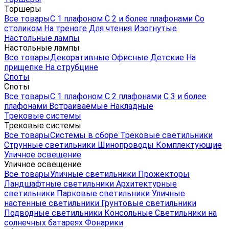
Торшеры
Все товары
С 1 плафоном
С 2 и более плафонами
Со
столиком
На треноге
Для чтения
Изогнутые
Настольные лампы
Настольные лампы
Все товары
Декоративные
Офисные
Детские
На
прищепке
На струбцине
Споты
Споты
Все товары
С 1 плафоном
С 2 плафонами
С 3 и более
плафонами
Встраиваемые
Накладные
Трековые системы
Трековые системы
Все товары
Системы в сборе
Трековые светильники
Струнные светильники
Шинопроводы
Комплектующие
Уличное освещение
Уличное освещение
Все товары
Уличные светильники
Прожекторы
Ландшафтные светильники
Архитектурные
светильники
Парковые светильники
Уличные
настенные светильники
Грунтовые светильники
Подводные светильники
Консольные
Светильники на
солнечных батареях
Фонарики