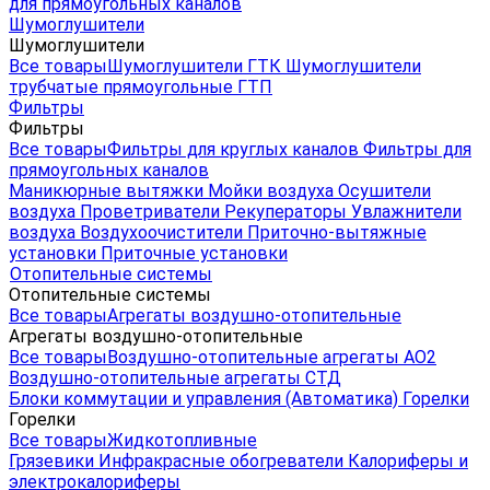
для прямоугольных каналов
Шумоглушители
Шумоглушители
Все товары
Шумоглушители ГТК
Шумоглушители
трубчатые прямоугольные ГТП
Фильтры
Фильтры
Все товары
Фильтры для круглых каналов
Фильтры для
прямоугольных каналов
Маникюрные вытяжки
Мойки воздуха
Осушители
воздуха
Проветриватели
Рекуператоры
Увлажнители
воздуха
Воздухоочистители
Приточно-вытяжные
установки
Приточные установки
Отопительные системы
Отопительные системы
Все товары
Агрегаты воздушно-отопительные
Агрегаты воздушно-отопительные
Все товары
Воздушно-отопительные агрегаты АО2
Воздушно-отопительные агрегаты СТД
Блоки коммутации и управления (Автоматика)
Горелки
Горелки
Все товары
Жидкотопливные
Грязевики
Инфракрасные обогреватели
Калориферы и
электрокалориферы