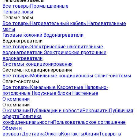
Тепловые завесы
Все товары
Промышленные
Теплые полы
Теплые полы
Все товары
Нагревательный кабель
Нагревательные
маты
Газовые колонки
Водонагреватели
Водонагреватели
Все товары
Электрические накопительные
водонагреватели
Электрические проточные
водонагреватели
Системы кондиционирования
Системы кондиционирования
Все товары
Мобильные кондиционеры
Сплит-системы
Сплит-системы
Все товары
Канальные
Кассетные
Напольно-
потолочные
Наружные блоки
Настенные
О компании
О компании
О компании
Публикации и новости
Реквизиты
Публичная
оферта
Политика
конфиденциальности
Пользовательское соглашение
Обмен и
возврат
Доставка
Оплата
Контакты
Акции
Товары в