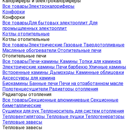
Калориферы и электрокалориферы
Все товары
Электрокалориферы
Конфорки
Конфорки
Все товары
Для бытовых электроплит
Для
промышленных электроплит
Котлы отопительные
Котлы отопительные
Все товары
Электрические
Газовые
Твердотопливные
Масляные обогреватели
Отопительные печи
Отопительные печи
Все товары
Печи-камины
Камины
Топки для каминов
Электрические камины
Печи барбекю
Уличные камины
Встроенные камины
Дымоходы
Каминные облицовки
Аксессуары для камина
Биокамины
Банные печи
Печи на отработанном масле
Полотенцесушители
Радиаторы отопления
Радиаторы отопления
Все товары
Секционные алюминиевые
Секционные
биметаллические
Сушилки для рук
Теплоноситель для систем отопления
Тепловентиляторы
Тепловые пушки
Теплогенераторы
Тепловые завесы
Тепловые завесы