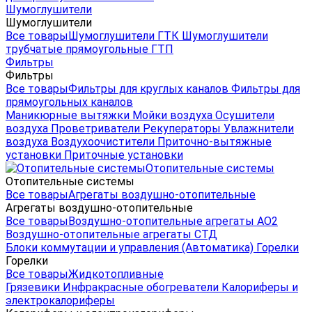
Шумоглушители
Шумоглушители
Все товары
Шумоглушители ГТК
Шумоглушители
трубчатые прямоугольные ГТП
Фильтры
Фильтры
Все товары
Фильтры для круглых каналов
Фильтры для
прямоугольных каналов
Маникюрные вытяжки
Мойки воздуха
Осушители
воздуха
Проветриватели
Рекуператоры
Увлажнители
воздуха
Воздухоочистители
Приточно-вытяжные
установки
Приточные установки
Отопительные системы
Отопительные системы
Все товары
Агрегаты воздушно-отопительные
Агрегаты воздушно-отопительные
Все товары
Воздушно-отопительные агрегаты АО2
Воздушно-отопительные агрегаты СТД
Блоки коммутации и управления (Автоматика)
Горелки
Горелки
Все товары
Жидкотопливные
Грязевики
Инфракрасные обогреватели
Калориферы и
электрокалориферы