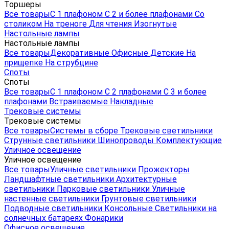
Торшеры
Все товары
С 1 плафоном
С 2 и более плафонами
Со
столиком
На треноге
Для чтения
Изогнутые
Настольные лампы
Настольные лампы
Все товары
Декоративные
Офисные
Детские
На
прищепке
На струбцине
Споты
Споты
Все товары
С 1 плафоном
С 2 плафонами
С 3 и более
плафонами
Встраиваемые
Накладные
Трековые системы
Трековые системы
Все товары
Системы в сборе
Трековые светильники
Струнные светильники
Шинопроводы
Комплектующие
Уличное освещение
Уличное освещение
Все товары
Уличные светильники
Прожекторы
Ландшафтные светильники
Архитектурные
светильники
Парковые светильники
Уличные
настенные светильники
Грунтовые светильники
Подводные светильники
Консольные
Светильники на
солнечных батареях
Фонарики
Офисное освещение