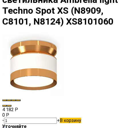
Techno Spot XS (N8909,
C8101, N8124) XS8101060
4 182
Р
0
Р
-
+
В корзину
Уточняйте