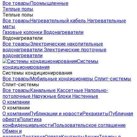
Все товары
Промышленные
Теплые полы
Теплые полы
Все товары
Нагревательный кабель
Нагревательные
маты
Газовые колонки
Водонагреватели
Водонагреватели
Все товары
Электрические накопительные
водонагреватели
Электрические проточные
водонагреватели
Системы
кондиционирования
Системы кондиционирования
Все товары
Мобильные кондиционеры
Сплит-системы
Сплит-системы
Все товары
Канальные
Кассетные
Напольно-
потолочные
Наружные блоки
Настенные
О компании
О компании
О компании
Публикации и новости
Реквизиты
Публичная
оферта
Политика
конфиденциальности
Пользовательское соглашение
Обмен и
возврат
Доставка
Оплата
Контакты
Акции
Товары в