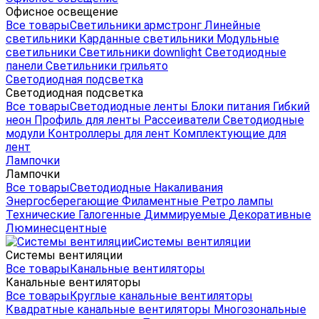
Офисное освещение
Все товары
Светильники армстронг
Линейные
светильники
Карданные светильники
Модульные
светильники
Светильники downlight
Светодиодные
панели
Светильники грильято
Светодиодная подсветка
Светодиодная подсветка
Все товары
Светодиодные ленты
Блоки питания
Гибкий
неон
Профиль для ленты
Рассеиватели
Светодиодные
модули
Контроллеры для лент
Комплектующие для
лент
Лампочки
Лампочки
Все товары
Светодиодные
Накаливания
Энергосберегающие
Филаментные
Ретро лампы
Технические
Галогенные
Диммируемые
Декоративные
Люминесцентные
Системы вентиляции
Системы вентиляции
Все товары
Канальные вентиляторы
Канальные вентиляторы
Все товары
Круглые канальные вентиляторы
Квадратные канальные вентиляторы
Многозональные