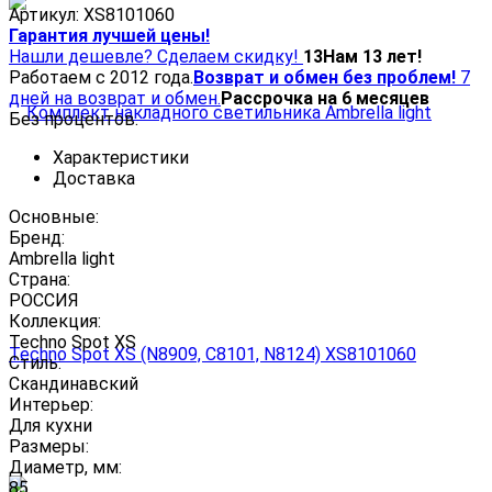
Артикул:
XS8101060
Гарантия лучшей цены!
Нашли дешевле? Сделаем скидку!
13
Нам 13 лет!
Работаем с 2012 года.
Возврат и обмен без проблем!
7
дней на возврат и обмен.
Рассрочка на 6 месяцев
Без процентов.
Характеристики
Доставка
Основные:
Бренд:
Ambrella light
Страна:
РОССИЯ
Коллекция:
Techno Spot XS
Стиль:
Скандинавский
Интерьер:
Для кухни
Размеры:
Диаметр, мм:
85