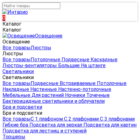
0
Каталог
Каталог
Освещение
Освещение
Все товары
Люстры
Люстры
Все товары
Потолочные
Подвесные
Каскадные
Люстры-вентиляторы
Большие
На штанге
Светильники
Светильники
Все товары
Подвесные
Встраиваемые
Потолочные
Накладные
Настенные
Настенно-потолочные
Мебельные
Для растений
Ночники
Точечные
Бактерицидные светильники и облучатели
Бра и подсветки
Бра и подсветки
Все товары
С 1 плафоном
С 2 плафонами
С 3 плафонами
Гибкие бра
Подсветка для зеркал
Подсветка для картин
Подсветка для лестниц и ступеней
Торшеры