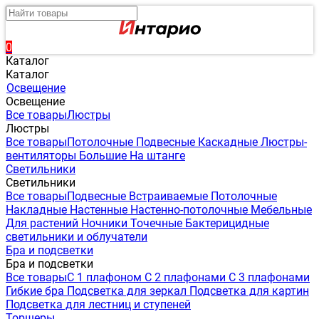
0
Каталог
Каталог
Освещение
Освещение
Все товары
Люстры
Люстры
Все товары
Потолочные
Подвесные
Каскадные
Люстры-
вентиляторы
Большие
На штанге
Светильники
Светильники
Все товары
Подвесные
Встраиваемые
Потолочные
Накладные
Настенные
Настенно-потолочные
Мебельные
Для растений
Ночники
Точечные
Бактерицидные
светильники и облучатели
Бра и подсветки
Бра и подсветки
Все товары
С 1 плафоном
С 2 плафонами
С 3 плафонами
Гибкие бра
Подсветка для зеркал
Подсветка для картин
Подсветка для лестниц и ступеней
Торшеры