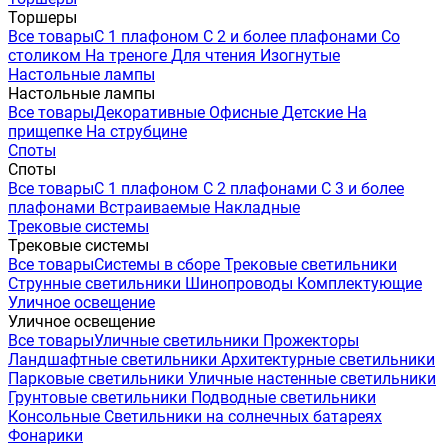
Торшеры
Все товары
С 1 плафоном
С 2 и более плафонами
Со
столиком
На треноге
Для чтения
Изогнутые
Настольные лампы
Настольные лампы
Все товары
Декоративные
Офисные
Детские
На
прищепке
На струбцине
Споты
Споты
Все товары
С 1 плафоном
С 2 плафонами
С 3 и более
плафонами
Встраиваемые
Накладные
Трековые системы
Трековые системы
Все товары
Системы в сборе
Трековые светильники
Струнные светильники
Шинопроводы
Комплектующие
Уличное освещение
Уличное освещение
Все товары
Уличные светильники
Прожекторы
Ландшафтные светильники
Архитектурные светильники
Парковые светильники
Уличные настенные светильники
Грунтовые светильники
Подводные светильники
Консольные
Светильники на солнечных батареях
Фонарики