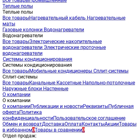
Все товары
Промышленные
Теплые полы
Теплые полы
Все товары
Нагревательный кабель
Нагревательные
маты
Газовые колонки
Водонагреватели
Водонагреватели
Все товары
Электрические накопительные
водонагреватели
Электрические проточные
водонагреватели
Системы кондиционирования
Системы кондиционирования
Все товары
Мобильные кондиционеры
Сплит-системы
Сплит-системы
Все товары
Канальные
Кассетные
Напольно-потолочные
Наружные блоки
Настенные
О компании
О компании
О компании
Публикации и новости
Реквизиты
Публичная
оферта
Политика
конфиденциальности
Пользовательское соглашение
Обмен и возврат
Доставка
Оплата
Контакты
Акции
Товары
в избранном
Товары в сравнении
0
0
Отдел продаж: