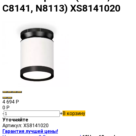
C8141, N8113) XS8141020
4 694
Р
0
Р
-
+
В корзину
Уточняйте
Артикул:
XS8141020
Гарантия лучшей цены!