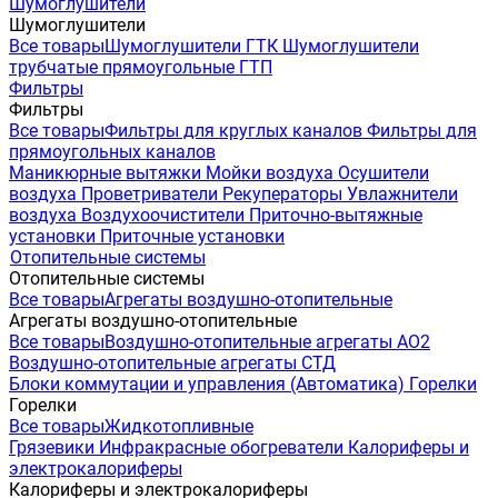
Шумоглушители
Шумоглушители
Все товары
Шумоглушители ГТК
Шумоглушители
трубчатые прямоугольные ГТП
Фильтры
Фильтры
Все товары
Фильтры для круглых каналов
Фильтры для
прямоугольных каналов
Маникюрные вытяжки
Мойки воздуха
Осушители
воздуха
Проветриватели
Рекуператоры
Увлажнители
воздуха
Воздухоочистители
Приточно-вытяжные
установки
Приточные установки
Отопительные системы
Отопительные системы
Все товары
Агрегаты воздушно-отопительные
Агрегаты воздушно-отопительные
Все товары
Воздушно-отопительные агрегаты АО2
Воздушно-отопительные агрегаты СТД
Блоки коммутации и управления (Автоматика)
Горелки
Горелки
Все товары
Жидкотопливные
Грязевики
Инфракрасные обогреватели
Калориферы и
электрокалориферы
Калориферы и электрокалориферы