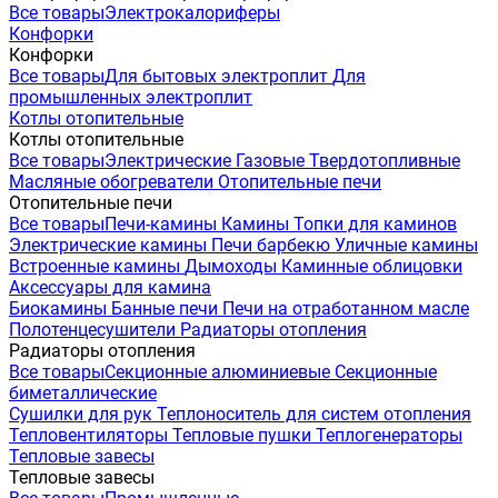
Все товары
Электрокалориферы
Конфорки
Конфорки
Все товары
Для бытовых электроплит
Для
промышленных электроплит
Котлы отопительные
Котлы отопительные
Все товары
Электрические
Газовые
Твердотопливные
Масляные обогреватели
Отопительные печи
Отопительные печи
Все товары
Печи-камины
Камины
Топки для каминов
Электрические камины
Печи барбекю
Уличные камины
Встроенные камины
Дымоходы
Каминные облицовки
Аксессуары для камина
Биокамины
Банные печи
Печи на отработанном масле
Полотенцесушители
Радиаторы отопления
Радиаторы отопления
Все товары
Секционные алюминиевые
Секционные
биметаллические
Сушилки для рук
Теплоноситель для систем отопления
Тепловентиляторы
Тепловые пушки
Теплогенераторы
Тепловые завесы
Тепловые завесы