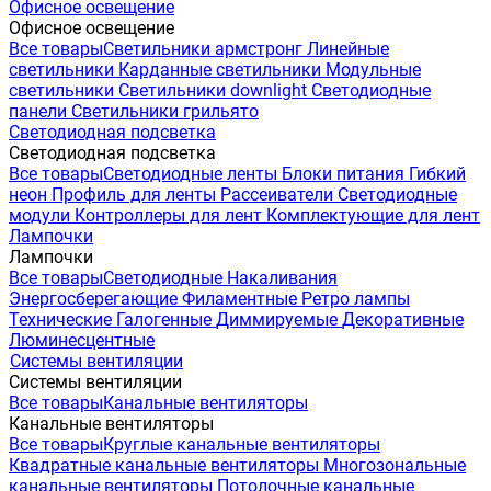
Офисное освещение
Офисное освещение
Все товары
Светильники армстронг
Линейные
светильники
Карданные светильники
Модульные
светильники
Светильники downlight
Светодиодные
панели
Светильники грильято
Светодиодная подсветка
Светодиодная подсветка
Все товары
Светодиодные ленты
Блоки питания
Гибкий
неон
Профиль для ленты
Рассеиватели
Светодиодные
модули
Контроллеры для лент
Комплектующие для лент
Лампочки
Лампочки
Все товары
Светодиодные
Накаливания
Энергосберегающие
Филаментные
Ретро лампы
Технические
Галогенные
Диммируемые
Декоративные
Люминесцентные
Системы вентиляции
Системы вентиляции
Все товары
Канальные вентиляторы
Канальные вентиляторы
Все товары
Круглые канальные вентиляторы
Квадратные канальные вентиляторы
Многозональные
канальные вентиляторы
Потолочные канальные