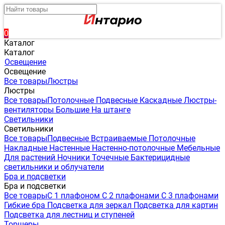
0
Каталог
Каталог
Освещение
Освещение
Все товары
Люстры
Люстры
Все товары
Потолочные
Подвесные
Каскадные
Люстры-
вентиляторы
Большие
На штанге
Светильники
Светильники
Все товары
Подвесные
Встраиваемые
Потолочные
Накладные
Настенные
Настенно-потолочные
Мебельные
Для растений
Ночники
Точечные
Бактерицидные
светильники и облучатели
Бра и подсветки
Бра и подсветки
Все товары
С 1 плафоном
С 2 плафонами
С 3 плафонами
Гибкие бра
Подсветка для зеркал
Подсветка для картин
Подсветка для лестниц и ступеней
Торшеры