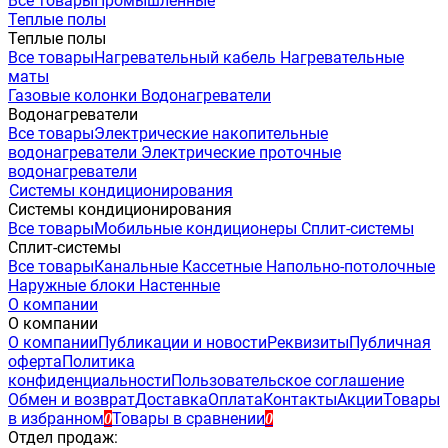
Все товары
Промышленные
Теплые полы
Теплые полы
Все товары
Нагревательный кабель
Нагревательные
маты
Газовые колонки
Водонагреватели
Водонагреватели
Все товары
Электрические накопительные
водонагреватели
Электрические проточные
водонагреватели
Системы кондиционирования
Системы кондиционирования
Все товары
Мобильные кондиционеры
Сплит-системы
Сплит-системы
Все товары
Канальные
Кассетные
Напольно-потолочные
Наружные блоки
Настенные
О компании
О компании
О компании
Публикации и новости
Реквизиты
Публичная
оферта
Политика
конфиденциальности
Пользовательское соглашение
Обмен и возврат
Доставка
Оплата
Контакты
Акции
Товары
в избранном
Товары в сравнении
0
0
Отдел продаж: