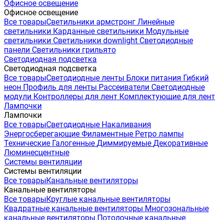
Офисное освещение
Офисное освещение
Все товары
Светильники армстронг
Линейные
светильники
Карданные светильники
Модульные
светильники
Светильники downlight
Светодиодные
панели
Светильники грильято
Светодиодная подсветка
Светодиодная подсветка
Все товары
Светодиодные ленты
Блоки питания
Гибкий
неон
Профиль для ленты
Рассеиватели
Светодиодные
модули
Контроллеры для лент
Комплектующие для лент
Лампочки
Лампочки
Все товары
Светодиодные
Накаливания
Энергосберегающие
Филаментные
Ретро лампы
Технические
Галогенные
Диммируемые
Декоративные
Люминесцентные
Системы вентиляции
Системы вентиляции
Все товары
Канальные вентиляторы
Канальные вентиляторы
Все товары
Круглые канальные вентиляторы
Квадратные канальные вентиляторы
Многозональные
канальные вентиляторы
Потолочные канальные