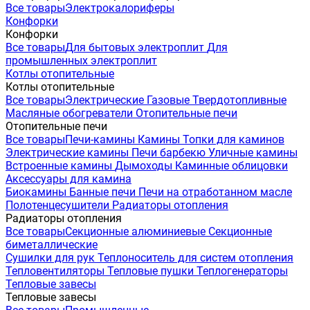
Все товары
Электрокалориферы
Конфорки
Конфорки
Все товары
Для бытовых электроплит
Для
промышленных электроплит
Котлы отопительные
Котлы отопительные
Все товары
Электрические
Газовые
Твердотопливные
Масляные обогреватели
Отопительные печи
Отопительные печи
Все товары
Печи-камины
Камины
Топки для каминов
Электрические камины
Печи барбекю
Уличные камины
Встроенные камины
Дымоходы
Каминные облицовки
Аксессуары для камина
Биокамины
Банные печи
Печи на отработанном масле
Полотенцесушители
Радиаторы отопления
Радиаторы отопления
Все товары
Секционные алюминиевые
Секционные
биметаллические
Сушилки для рук
Теплоноситель для систем отопления
Тепловентиляторы
Тепловые пушки
Теплогенераторы
Тепловые завесы
Тепловые завесы