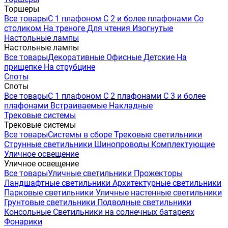
Торшеры
Все товары
С 1 плафоном
С 2 и более плафонами
Со
столиком
На треноге
Для чтения
Изогнутые
Настольные лампы
Настольные лампы
Все товары
Декоративные
Офисные
Детские
На
прищепке
На струбцине
Споты
Споты
Все товары
С 1 плафоном
С 2 плафонами
С 3 и более
плафонами
Встраиваемые
Накладные
Трековые системы
Трековые системы
Все товары
Системы в сборе
Трековые светильники
Струнные светильники
Шинопроводы
Комплектующие
Уличное освещение
Уличное освещение
Все товары
Уличные светильники
Прожекторы
Ландшафтные светильники
Архитектурные светильники
Парковые светильники
Уличные настенные светильники
Грунтовые светильники
Подводные светильники
Консольные
Светильники на солнечных батареях
Фонарики