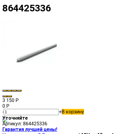
864425336
3 150
Р
0
Р
-
+
В корзину
Уточняйте
Артикул:
864425336
Гарантия лучшей цены!