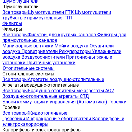
Шумоглушители
Шумоглушители
Все товары
Шумоглушители ГТК
Шумоглушители
трубчатые прямоугольные ГТП
Фильтры
Фильтры
Все товары
Фильтры для круглых каналов
Фильтры для
прямоугольных каналов
Маникюрные вытяжки
Мойки воздуха
Осушители
воздуха
Проветриватели
Рекуператоры
Увлажнители
воздуха
Воздухоочистители
Приточно-вытяжные
установки
Приточные установки
Отопительные системы
Отопительные системы
Все товары
Агрегаты воздушно-отопительные
Агрегаты воздушно-отопительные
Все товары
Воздушно-отопительные агрегаты АО2
Воздушно-отопительные агрегаты СТД
Блоки коммутации и управления (Автоматика)
Горелки
Горелки
Все товары
Жидкотопливные
Грязевики
Инфракрасные обогреватели
Калориферы и
электрокалориферы
Калориферы и электрокалориферы