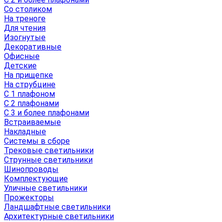
Со столиком
На треноге
Для чтения
Изогнутые
Декоративные
Офисные
Детские
На прищепке
На струбцине
С 1 плафоном
С 2 плафонами
С 3 и более плафонами
Встраиваемые
Накладные
Системы в сборе
Трековые светильники
Струнные светильники
Шинопроводы
Комплектующие
Уличные светильники
Прожекторы
Ландшафтные светильники
Архитектурные светильники