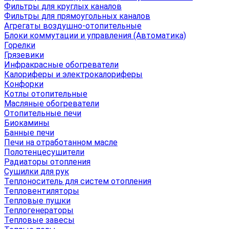
Фильтры для круглых каналов
Фильтры для прямоугольных каналов
Агрегаты воздушно-отопительные
Блоки коммутации и управления (Автоматика)
Горелки
Грязевики
Инфракрасные обогреватели
Калориферы и электрокалориферы
Конфорки
Котлы отопительные
Масляные обогреватели
Отопительные печи
Биокамины
Банные печи
Печи на отработанном масле
Полотенцесушители
Радиаторы отопления
Сушилки для рук
Теплоноситель для систем отопления
Тепловентиляторы
Тепловые пушки
Теплогенераторы
Тепловые завесы