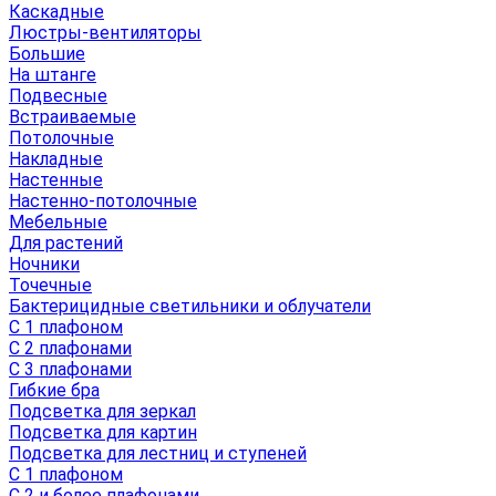
Каскадные
Люстры-вентиляторы
Большие
На штанге
Подвесные
Встраиваемые
Потолочные
Накладные
Настенные
Настенно-потолочные
Мебельные
Для растений
Ночники
Точечные
Бактерицидные светильники и облучатели
С 1 плафоном
С 2 плафонами
С 3 плафонами
Гибкие бра
Подсветка для зеркал
Подсветка для картин
Подсветка для лестниц и ступеней
С 1 плафоном
С 2 и более плафонами