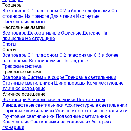
Торшеры
Все товары
С 1 плафоном
С 2 и более плафонами
Со
столиком
На треноге
Для чтения
Изогнутые
Настольные лампы
Настольные лампы
Все товары
Декоративные
Офисные
Детские
На
прищепке
На струбцине
Споты
Споты
Все товары
С 1 плафоном
С 2 плафонами
С 3 и более
плафонами
Встраиваемые
Накладные
Трековые системы
Трековые системы
Все товары
Системы в сборе
Трековые светильники
Струнные светильники
Шинопроводы
Комплектующие
Уличное освещение
Уличное освещение
Все товары
Уличные светильники
Прожекторы
Ландшафтные светильники
Архитектурные светильники
Парковые светильники
Уличные настенные светильники
Грунтовые светильники
Подводные светильники
Консольные
Светильники на солнечных батареях
Фонарики