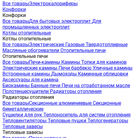
Все товары
Электрокалориферы
Конфорки
Конфорки
Все товары
Для бытовых электроплит
Для
промышленных электроплит
Котлы отопительные
Котлы отопительные
Все товары
Электрические
Газовые
Твердотопливные
Масляные обогреватели
Отопительные печи
Отопительные печи
Все товары
Печи-камины
Камины
Топки для каминов
Электрические камины
Печи барбекю
Уличные камины
Встроенные камины
Дымоходы
Каминные облицовки
Аксессуары для камина
Биокамины
Банные печи
Печи на отработанном масле
Полотенцесушители
Радиаторы отопления
Радиаторы отопления
Все товары
Секционные алюминиевые
Секционные
биметаллические
Сушилки для рук
Теплоноситель для систем отопления
Тепловентиляторы
Тепловые пушки
Теплогенераторы
Тепловые завесы
Тепловые завесы