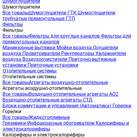
Шумоглушители
Шумоглушители
Все товары
Шумоглушители ГТК
Шумоглушители
трубчатые прямоугольные ГТП
Фильтры
Фильтры
Все товары
Фильтры для круглых каналов
Фильтры для
прямоугольных каналов
Маникюрные вытяжки
Мойки воздуха
Осушители
воздуха
Проветриватели
Рекуператоры
Увлажнители
воздуха
Воздухоочистители
Приточно-вытяжные
установки
Приточные установки
Отопительные системы
Отопительные системы
Все товары
Агрегаты воздушно-отопительные
Агрегаты воздушно-отопительные
Все товары
Воздушно-отопительные агрегаты АО2
Воздушно-отопительные агрегаты СТД
Блоки коммутации и управления (Автоматика)
Горелки
Горелки
Все товары
Жидкотопливные
Грязевики
Инфракрасные обогреватели
Калориферы и
электрокалориферы
Калориферы и электрокалориферы