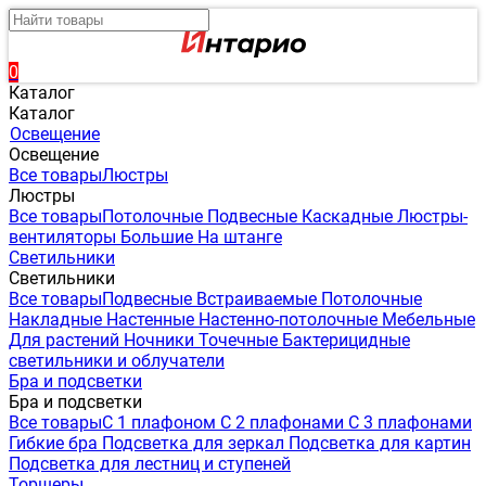
0
Каталог
Каталог
Освещение
Освещение
Все товары
Люстры
Люстры
Все товары
Потолочные
Подвесные
Каскадные
Люстры-
вентиляторы
Большие
На штанге
Светильники
Светильники
Все товары
Подвесные
Встраиваемые
Потолочные
Накладные
Настенные
Настенно-потолочные
Мебельные
Для растений
Ночники
Точечные
Бактерицидные
светильники и облучатели
Бра и подсветки
Бра и подсветки
Все товары
С 1 плафоном
С 2 плафонами
С 3 плафонами
Гибкие бра
Подсветка для зеркал
Подсветка для картин
Подсветка для лестниц и ступеней
Торшеры