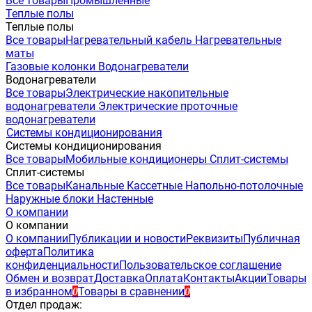
Все товары
Промышленные
Теплые полы
Теплые полы
Все товары
Нагревательный кабель
Нагревательные
маты
Газовые колонки
Водонагреватели
Водонагреватели
Все товары
Электрические накопительные
водонагреватели
Электрические проточные
водонагреватели
Системы кондиционирования
Системы кондиционирования
Все товары
Мобильные кондиционеры
Сплит-системы
Сплит-системы
Все товары
Канальные
Кассетные
Напольно-потолочные
Наружные блоки
Настенные
О компании
О компании
О компании
Публикации и новости
Реквизиты
Публичная
оферта
Политика
конфиденциальности
Пользовательское соглашение
Обмен и возврат
Доставка
Оплата
Контакты
Акции
Товары
в избранном
Товары в сравнении
0
0
Отдел продаж: