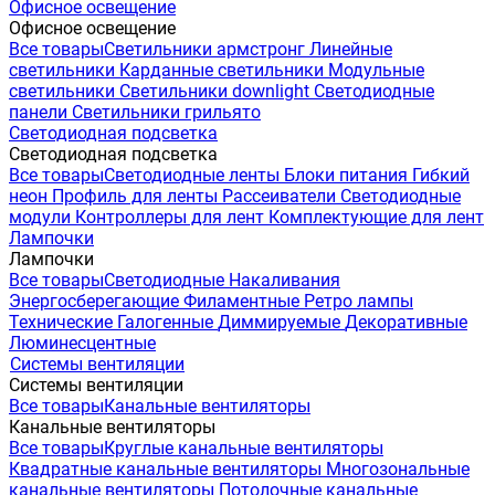
Офисное освещение
Офисное освещение
Все товары
Светильники армстронг
Линейные
светильники
Карданные светильники
Модульные
светильники
Светильники downlight
Светодиодные
панели
Светильники грильято
Светодиодная подсветка
Светодиодная подсветка
Все товары
Светодиодные ленты
Блоки питания
Гибкий
неон
Профиль для ленты
Рассеиватели
Светодиодные
модули
Контроллеры для лент
Комплектующие для лент
Лампочки
Лампочки
Все товары
Светодиодные
Накаливания
Энергосберегающие
Филаментные
Ретро лампы
Технические
Галогенные
Диммируемые
Декоративные
Люминесцентные
Системы вентиляции
Системы вентиляции
Все товары
Канальные вентиляторы
Канальные вентиляторы
Все товары
Круглые канальные вентиляторы
Квадратные канальные вентиляторы
Многозональные
канальные вентиляторы
Потолочные канальные