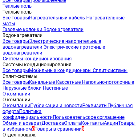
Все товары
Промышленные
Теплые полы
Теплые полы
Все товары
Нагревательный кабель
Нагревательные
маты
Газовые колонки
Водонагреватели
Водонагреватели
Все товары
Электрические накопительные
водонагреватели
Электрические проточные
водонагреватели
Системы кондиционирования
Системы кондиционирования
Все товары
Мобильные кондиционеры
Сплит-системы
Сплит-системы
Все товары
Канальные
Кассетные
Напольно-потолочные
Наружные блоки
Настенные
О компании
О компании
О компании
Публикации и новости
Реквизиты
Публичная
оферта
Политика
конфиденциальности
Пользовательское соглашение
Обмен и возврат
Доставка
Оплата
Контакты
Акции
Товары
в избранном
Товары в сравнении
0
0
Отдел продаж: