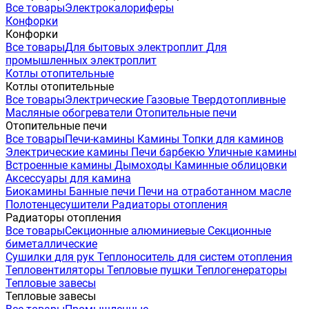
Все товары
Электрокалориферы
Конфорки
Конфорки
Все товары
Для бытовых электроплит
Для
промышленных электроплит
Котлы отопительные
Котлы отопительные
Все товары
Электрические
Газовые
Твердотопливные
Масляные обогреватели
Отопительные печи
Отопительные печи
Все товары
Печи-камины
Камины
Топки для каминов
Электрические камины
Печи барбекю
Уличные камины
Встроенные камины
Дымоходы
Каминные облицовки
Аксессуары для камина
Биокамины
Банные печи
Печи на отработанном масле
Полотенцесушители
Радиаторы отопления
Радиаторы отопления
Все товары
Секционные алюминиевые
Секционные
биметаллические
Сушилки для рук
Теплоноситель для систем отопления
Тепловентиляторы
Тепловые пушки
Теплогенераторы
Тепловые завесы
Тепловые завесы