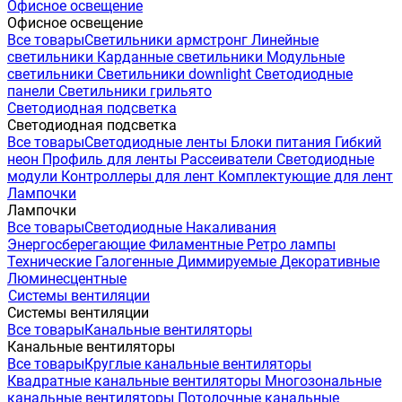
Офисное освещение
Офисное освещение
Все товары
Светильники армстронг
Линейные
светильники
Карданные светильники
Модульные
светильники
Светильники downlight
Светодиодные
панели
Светильники грильято
Светодиодная подсветка
Светодиодная подсветка
Все товары
Светодиодные ленты
Блоки питания
Гибкий
неон
Профиль для ленты
Рассеиватели
Светодиодные
модули
Контроллеры для лент
Комплектующие для лент
Лампочки
Лампочки
Все товары
Светодиодные
Накаливания
Энергосберегающие
Филаментные
Ретро лампы
Технические
Галогенные
Диммируемые
Декоративные
Люминесцентные
Системы вентиляции
Системы вентиляции
Все товары
Канальные вентиляторы
Канальные вентиляторы
Все товары
Круглые канальные вентиляторы
Квадратные канальные вентиляторы
Многозональные
канальные вентиляторы
Потолочные канальные