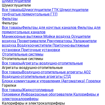
Шумоглушители
Шумоглушители
Все товары
Шумоглушители ГТК
Шумоглушители
трубчатые прямоугольные ГТП
Фильтры
Фильтры
Все товары
Фильтры для круглых каналов
Фильтры для
прямоугольных каналов
Маникюрные вытяжки
Мойки воздуха
Осушители
воздуха
Проветриватели
Рекуператоры
Увлажнители
воздуха
Воздухоочистители
Приточно-вытяжные
установки
Приточные установки
Отопительные системы
Отопительные системы
Все товары
Агрегаты воздушно-отопительные
Агрегаты воздушно-отопительные
Все товары
Воздушно-отопительные агрегаты АО2
Воздушно-отопительные агрегаты СТД
Блоки коммутации и управления (Автоматика)
Горелки
Горелки
Все товары
Жидкотопливные
Грязевики
Инфракрасные обогреватели
Калориферы и
электрокалориферы
Калориферы и электрокалориферы