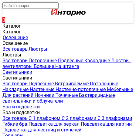
0
Каталог
Каталог
Освещение
Освещение
Все товары
Люстры
Люстры
Все товары
Потолочные
Подвесные
Каскадные
Люстры-
вентиляторы
Большие
На штанге
Светильники
Светильники
Все товары
Подвесные
Встраиваемые
Потолочные
Накладные
Настенные
Настенно-потолочные
Мебельные
Для растений
Ночники
Точечные
Бактерицидные
светильники и облучатели
Бра и подсветки
Бра и подсветки
Все товары
С 1 плафоном
С 2 плафонами
С 3 плафонами
Гибкие бра
Подсветка для зеркал
Подсветка для картин
Подсветка для лестниц и ступеней
Торшеры