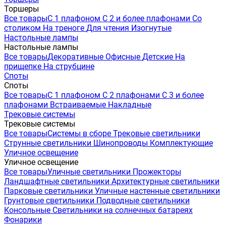
Торшеры
Все товары
С 1 плафоном
С 2 и более плафонами
Со
столиком
На треноге
Для чтения
Изогнутые
Настольные лампы
Настольные лампы
Все товары
Декоративные
Офисные
Детские
На
прищепке
На струбцине
Споты
Споты
Все товары
С 1 плафоном
С 2 плафонами
С 3 и более
плафонами
Встраиваемые
Накладные
Трековые системы
Трековые системы
Все товары
Системы в сборе
Трековые светильники
Струнные светильники
Шинопроводы
Комплектующие
Уличное освещение
Уличное освещение
Все товары
Уличные светильники
Прожекторы
Ландшафтные светильники
Архитектурные светильники
Парковые светильники
Уличные настенные светильники
Грунтовые светильники
Подводные светильники
Консольные
Светильники на солнечных батареях
Фонарики