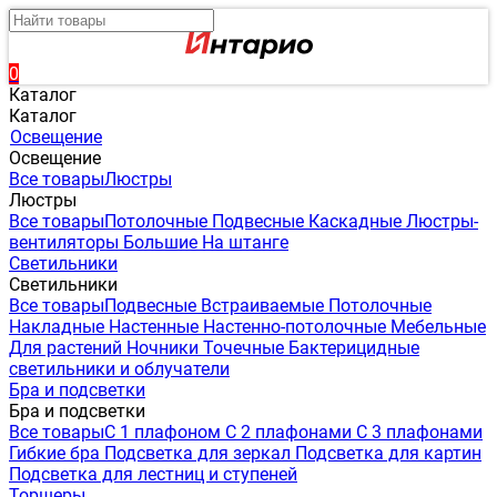
0
Каталог
Каталог
Освещение
Освещение
Все товары
Люстры
Люстры
Все товары
Потолочные
Подвесные
Каскадные
Люстры-
вентиляторы
Большие
На штанге
Светильники
Светильники
Все товары
Подвесные
Встраиваемые
Потолочные
Накладные
Настенные
Настенно-потолочные
Мебельные
Для растений
Ночники
Точечные
Бактерицидные
светильники и облучатели
Бра и подсветки
Бра и подсветки
Все товары
С 1 плафоном
С 2 плафонами
С 3 плафонами
Гибкие бра
Подсветка для зеркал
Подсветка для картин
Подсветка для лестниц и ступеней
Торшеры