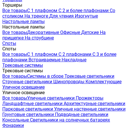
Торшеры
Все товары
С 1 плафоном
С 2 и более плафонами
Со
столиком
На треноге
Для чтения
Изогнутые
Настольные лампы
Настольные лампы
Все товары
Декоративные
Офисные
Детские
На
прищепке
На струбцине
Споты
Споты
Все товары
С 1 плафоном
С 2 плафонами
С 3 и более
плафонами
Встраиваемые
Накладные
Трековые системы
Трековые системы
Все товары
Системы в сборе
Трековые светильники
Струнные светильники
Шинопроводы
Комплектующие
Уличное освещение
Уличное освещение
Все товары
Уличные светильники
Прожекторы
Ландшафтные светильники
Архитектурные светильники
Парковые светильники
Уличные настенные светильники
Грунтовые светильники
Подводные светильники
Консольные
Светильники на солнечных батареях
Фонарики