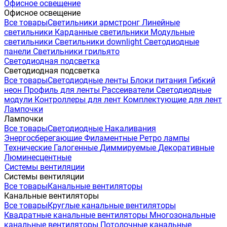
Офисное освещение
Офисное освещение
Все товары
Светильники армстронг
Линейные
светильники
Карданные светильники
Модульные
светильники
Светильники downlight
Светодиодные
панели
Светильники грильято
Светодиодная подсветка
Светодиодная подсветка
Все товары
Светодиодные ленты
Блоки питания
Гибкий
неон
Профиль для ленты
Рассеиватели
Светодиодные
модули
Контроллеры для лент
Комплектующие для лент
Лампочки
Лампочки
Все товары
Светодиодные
Накаливания
Энергосберегающие
Филаментные
Ретро лампы
Технические
Галогенные
Диммируемые
Декоративные
Люминесцентные
Системы вентиляции
Системы вентиляции
Все товары
Канальные вентиляторы
Канальные вентиляторы
Все товары
Круглые канальные вентиляторы
Квадратные канальные вентиляторы
Многозональные
канальные вентиляторы
Потолочные канальные