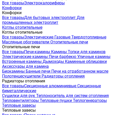
Все товары
Электрокалориферы
Конфорки
Конфорки
Все товары
Для бытовых электроплит
Для
промышленных электроплит
Котлы отопительные
Котлы отопительные
Все товары
Электрические
Газовые
Твердотопливные
Масляные обогреватели
Отопительные печи
Отопительные печи
Все товары
Печи-камины
Камины
Топки для каминов
Электрические камины
Печи барбекю
Уличные камины
Встроенные камины
Дымоходы
Каминные облицовки
Аксессуары для камина
Биокамины
Банные печи
Печи на отработанном масле
Полотенцесушители
Радиаторы отопления
Радиаторы отопления
Все товары
Секционные алюминиевые
Секционные
биметаллические
Сушилки для рук
Теплоноситель для систем отопления
Тепловентиляторы
Тепловые пушки
Теплогенераторы
Тепловые завесы
Тепловые завесы