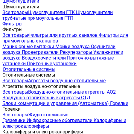
Шумоглушители
Шумоглушители
Все товары
Шумоглушители ГТК
Шумоглушители
трубчатые прямоугольные ГТП
Фильтры
Фильтры
Все товары
Фильтры для круглых каналов
Фильтры для
прямоугольных каналов
Маникюрные вытяжки
Мойки воздуха
Осушители
воздуха
Проветриватели
Рекуператоры
Увлажнители
воздуха
Воздухоочистители
Приточно-вытяжные
установки
Приточные установки
Отопительные системы
Отопительные системы
Все товары
Агрегаты воздушно-отопительные
Агрегаты воздушно-отопительные
Все товары
Воздушно-отопительные агрегаты АО2
Воздушно-отопительные агрегаты СТД
Блоки коммутации и управления (Автоматика)
Горелки
Горелки
Все товары
Жидкотопливные
Грязевики
Инфракрасные обогреватели
Калориферы и
электрокалориферы
Калориферы и электрокалориферы