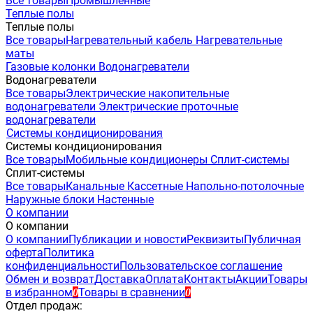
Все товары
Промышленные
Теплые полы
Теплые полы
Все товары
Нагревательный кабель
Нагревательные
маты
Газовые колонки
Водонагреватели
Водонагреватели
Все товары
Электрические накопительные
водонагреватели
Электрические проточные
водонагреватели
Системы кондиционирования
Системы кондиционирования
Все товары
Мобильные кондиционеры
Сплит-системы
Сплит-системы
Все товары
Канальные
Кассетные
Напольно-потолочные
Наружные блоки
Настенные
О компании
О компании
О компании
Публикации и новости
Реквизиты
Публичная
оферта
Политика
конфиденциальности
Пользовательское соглашение
Обмен и возврат
Доставка
Оплата
Контакты
Акции
Товары
в избранном
Товары в сравнении
0
0
Отдел продаж: