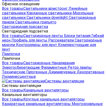
Офисное освещение
Все товары
Светильники армстронг
Линейные
светильники
Карданные светильники
Модульные
светильники
Светильники downlight
Светодиодные
панели
Светильники грильято
Светодиодная подсветка
Светодиодная подсветка
Все товары
Светодиодные ленты
Блоки питания
Гибкий
неон
Профиль для ленты
Рассеиватели
Светодиодные
модули
Контроллеры для лент
Комплектующие для
лент
Лампочки
Лампочки
Все товары
Светодиодные
Накаливания
Энергосберегающие
Филаментные
Ретро лампы
Технические
Галогенные
Диммируемые
Декоративные
Люминесцентные
Системы вентиляции
Системы вентиляции
Все товары
Канальные вентиляторы
Канальные вентиляторы
Все товары
Круглые канальные вентиляторы
Квадратные канальные вентиляторы
Многозональные