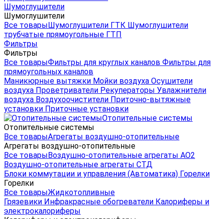
Шумоглушители
Шумоглушители
Все товары
Шумоглушители ГТК
Шумоглушители
трубчатые прямоугольные ГТП
Фильтры
Фильтры
Все товары
Фильтры для круглых каналов
Фильтры для
прямоугольных каналов
Маникюрные вытяжки
Мойки воздуха
Осушители
воздуха
Проветриватели
Рекуператоры
Увлажнители
воздуха
Воздухоочистители
Приточно-вытяжные
установки
Приточные установки
Отопительные системы
Отопительные системы
Все товары
Агрегаты воздушно-отопительные
Агрегаты воздушно-отопительные
Все товары
Воздушно-отопительные агрегаты АО2
Воздушно-отопительные агрегаты СТД
Блоки коммутации и управления (Автоматика)
Горелки
Горелки
Все товары
Жидкотопливные
Грязевики
Инфракрасные обогреватели
Калориферы и
электрокалориферы