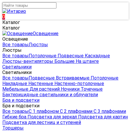
0
Каталог
Каталог
Освещение
Освещение
Все товары
Люстры
Люстры
Все товары
Потолочные
Подвесные
Каскадные
Люстры-вентиляторы
Большие
На штанге
Светильники
Светильники
Все товары
Подвесные
Встраиваемые
Потолочные
Накладные
Настенные
Настенно-потолочные
Мебельные
Для растений
Ночники
Точечные
Бактерицидные светильники и облучатели
Бра и подсветки
Бра и подсветки
Все товары
С 1 плафоном
С 2 плафонами
С 3 плафонами
Гибкие бра
Подсветка для зеркал
Подсветка для картин
Подсветка для лестниц и ступеней
Торшеры