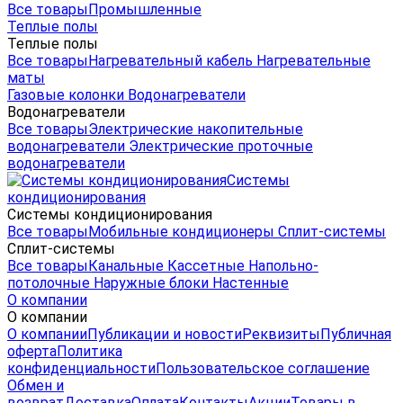
Все товары
Промышленные
Теплые полы
Теплые полы
Все товары
Нагревательный кабель
Нагревательные
маты
Газовые колонки
Водонагреватели
Водонагреватели
Все товары
Электрические накопительные
водонагреватели
Электрические проточные
водонагреватели
Системы
кондиционирования
Системы кондиционирования
Все товары
Мобильные кондиционеры
Сплит-системы
Сплит-системы
Все товары
Канальные
Кассетные
Напольно-
потолочные
Наружные блоки
Настенные
О компании
О компании
О компании
Публикации и новости
Реквизиты
Публичная
оферта
Политика
конфиденциальности
Пользовательское соглашение
Обмен и
возврат
Доставка
Оплата
Контакты
Акции
Товары в