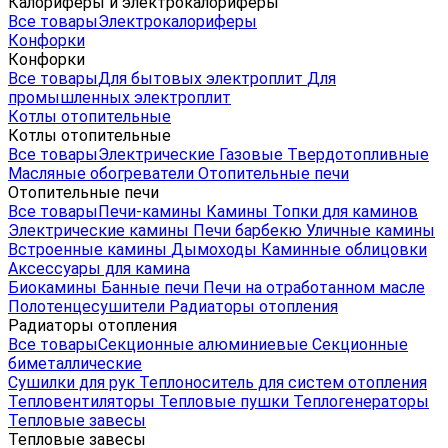
Калориферы и электрокалориферы
Все товары
Электрокалориферы
Конфорки
Конфорки
Все товары
Для бытовых электроплит
Для
промышленных электроплит
Котлы отопительные
Котлы отопительные
Все товары
Электрические
Газовые
Твердотопливные
Масляные обогреватели
Отопительные печи
Отопительные печи
Все товары
Печи-камины
Камины
Топки для каминов
Электрические камины
Печи барбекю
Уличные камины
Встроенные камины
Дымоходы
Каминные облицовки
Аксессуары для камина
Биокамины
Банные печи
Печи на отработанном масле
Полотенцесушители
Радиаторы отопления
Радиаторы отопления
Все товары
Секционные алюминиевые
Секционные
биметаллические
Сушилки для рук
Теплоноситель для систем отопления
Тепловентиляторы
Тепловые пушки
Теплогенераторы
Тепловые завесы
Тепловые завесы