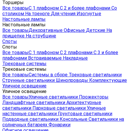
Торшеры
Все товары
С 1 плафоном
С 2 и более плафонами
Со
столиком
На треноге
Для чтения
Изогнутые
Настольные лампы
Настольные лампы
Все товары
Декоративные
Офисные
Детские
На
прищепке
На струбцине
Споты
Споты
Все товары
С 1 плафоном
С 2 плафонами
С 3 и более
плафонами
Встраиваемые
Накладные
Трековые системы
Трековые системы
Все товары
Системы в сборе
Трековые светильники
Струнные светильники
Шинопроводы
Комплектующие
Уличное освещение
Уличное освещение
Все товары
Уличные светильники
Прожекторы
Ландшафтные светильники
Архитектурные
светильники
Парковые светильники
Уличные
настенные светильники
Грунтовые светильники
Подводные светильники
Консольные
Светильники на
солнечных батареях
Фонарики
Офисное освещение