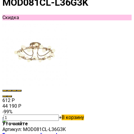
MOD081CL-L36G3K
Скидка
612
Р
44 190
Р
-99%
-
+
В корзину
Уточняйте
Артикул:
MOD081CL-L36G3K