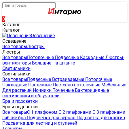
0
Каталог
Каталог
Освещение
Освещение
Все товары
Люстры
Люстры
Все товары
Потолочные
Подвесные
Каскадные
Люстры-
вентиляторы
Большие
На штанге
Светильники
Светильники
Все товары
Подвесные
Встраиваемые
Потолочные
Накладные
Настенные
Настенно-потолочные
Мебельные
Для растений
Ночники
Точечные
Бактерицидные
светильники и облучатели
Бра и подсветки
Бра и подсветки
Все товары
С 1 плафоном
С 2 плафонами
С 3 плафонами
Гибкие бра
Подсветка для зеркал
Подсветка для картин
Подсветка для лестниц и ступеней
Торшеры