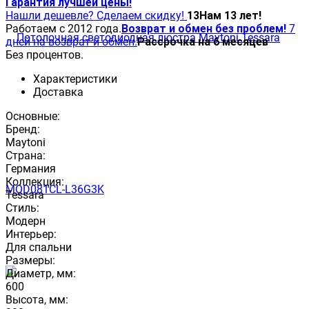
Гарантия лучшей цены!
Нашли дешевле? Сделаем скидку!
13
Нам 13 лет!
Работаем с 2012 года.
Возврат и обмен без проблем!
7
дней на возврат и обмен.
Рассрочка на 6 месяцев
Без процентов.
Характеристики
Доставка
Основные:
Бренд:
Maytoni
Страна:
Германия
Коллекция:
Tessara
Стиль:
Модерн
Интерьер:
Для спальни
Размеры:
Диаметр, мм:
600
Высота, мм: