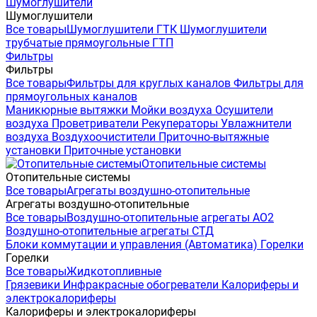
Шумоглушители
Шумоглушители
Все товары
Шумоглушители ГТК
Шумоглушители
трубчатые прямоугольные ГТП
Фильтры
Фильтры
Все товары
Фильтры для круглых каналов
Фильтры для
прямоугольных каналов
Маникюрные вытяжки
Мойки воздуха
Осушители
воздуха
Проветриватели
Рекуператоры
Увлажнители
воздуха
Воздухоочистители
Приточно-вытяжные
установки
Приточные установки
Отопительные системы
Отопительные системы
Все товары
Агрегаты воздушно-отопительные
Агрегаты воздушно-отопительные
Все товары
Воздушно-отопительные агрегаты АО2
Воздушно-отопительные агрегаты СТД
Блоки коммутации и управления (Автоматика)
Горелки
Горелки
Все товары
Жидкотопливные
Грязевики
Инфракрасные обогреватели
Калориферы и
электрокалориферы
Калориферы и электрокалориферы