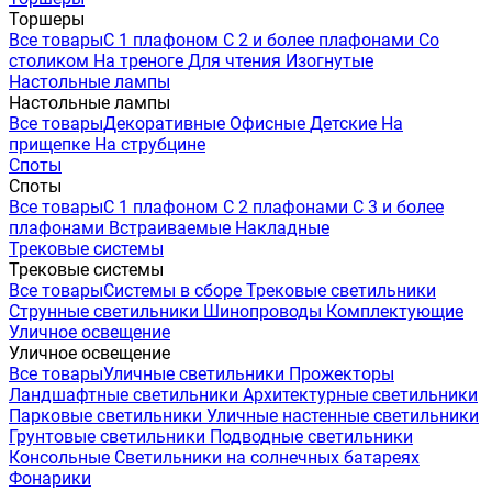
Торшеры
Все товары
С 1 плафоном
С 2 и более плафонами
Со
столиком
На треноге
Для чтения
Изогнутые
Настольные лампы
Настольные лампы
Все товары
Декоративные
Офисные
Детские
На
прищепке
На струбцине
Споты
Споты
Все товары
С 1 плафоном
С 2 плафонами
С 3 и более
плафонами
Встраиваемые
Накладные
Трековые системы
Трековые системы
Все товары
Системы в сборе
Трековые светильники
Струнные светильники
Шинопроводы
Комплектующие
Уличное освещение
Уличное освещение
Все товары
Уличные светильники
Прожекторы
Ландшафтные светильники
Архитектурные светильники
Парковые светильники
Уличные настенные светильники
Грунтовые светильники
Подводные светильники
Консольные
Светильники на солнечных батареях
Фонарики