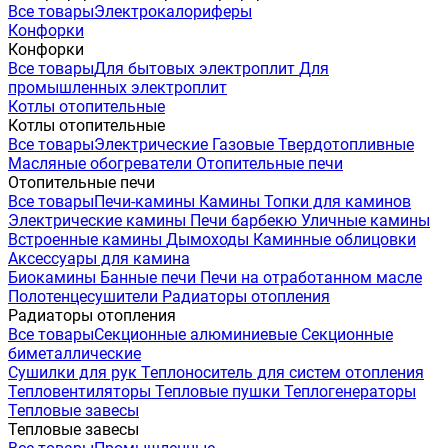
Все товары
Электрокалориферы
Конфорки
Конфорки
Все товары
Для бытовых электроплит
Для
промышленных электроплит
Котлы отопительные
Котлы отопительные
Все товары
Электрические
Газовые
Твердотопливные
Масляные обогреватели
Отопительные печи
Отопительные печи
Все товары
Печи-камины
Камины
Топки для каминов
Электрические камины
Печи барбекю
Уличные камины
Встроенные камины
Дымоходы
Каминные облицовки
Аксессуары для камина
Биокамины
Банные печи
Печи на отработанном масле
Полотенцесушители
Радиаторы отопления
Радиаторы отопления
Все товары
Секционные алюминиевые
Секционные
биметаллические
Сушилки для рук
Теплоноситель для систем отопления
Тепловентиляторы
Тепловые пушки
Теплогенераторы
Тепловые завесы
Тепловые завесы