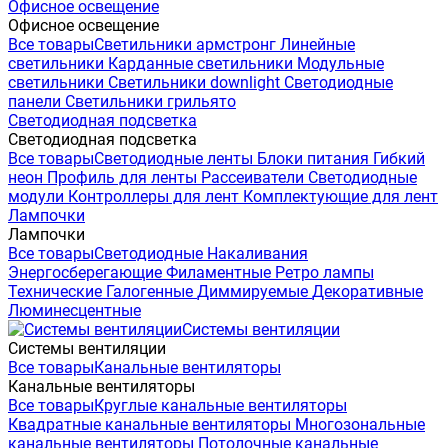
Офисное освещение
Офисное освещение
Все товары
Светильники армстронг
Линейные
светильники
Карданные светильники
Модульные
светильники
Светильники downlight
Светодиодные
панели
Светильники грильято
Светодиодная подсветка
Светодиодная подсветка
Все товары
Светодиодные ленты
Блоки питания
Гибкий
неон
Профиль для ленты
Рассеиватели
Светодиодные
модули
Контроллеры для лент
Комплектующие для лент
Лампочки
Лампочки
Все товары
Светодиодные
Накаливания
Энергосберегающие
Филаментные
Ретро лампы
Технические
Галогенные
Диммируемые
Декоративные
Люминесцентные
Системы вентиляции
Системы вентиляции
Все товары
Канальные вентиляторы
Канальные вентиляторы
Все товары
Круглые канальные вентиляторы
Квадратные канальные вентиляторы
Многозональные
канальные вентиляторы
Потолочные канальные