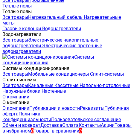
Все товары
Промышленные
Теплые полы
Теплые полы
Все товары
Нагревательный кабель
Нагревательные
маты
Газовые колонки
Водонагреватели
Водонагреватели
Все товары
Электрические накопительные
водонагреватели
Электрические проточные
водонагреватели
Системы
кондиционирования
Системы кондиционирования
Все товары
Мобильные кондиционеры
Сплит-системы
Сплит-системы
Все товары
Канальные
Кассетные
Напольно-потолочные
Наружные блоки
Настенные
О компании
О компании
О компании
Публикации и новости
Реквизиты
Публичная
оферта
Политика
конфиденциальности
Пользовательское соглашение
Обмен и возврат
Доставка
Оплата
Контакты
Акции
Товары
в избранном
Товары в сравнении
0
0