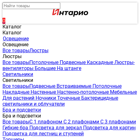
0
Каталог
Каталог
Освещение
Освещение
Все товары
Люстры
Люстры
Все товары
Потолочные
Подвесные
Каскадные
Люстры-
вентиляторы
Большие
На штанге
Светильники
Светильники
Все товары
Подвесные
Встраиваемые
Потолочные
Накладные
Настенные
Настенно-потолочные
Мебельные
Для растений
Ночники
Точечные
Бактерицидные
светильники и облучатели
Бра и подсветки
Бра и подсветки
Все товары
С 1 плафоном
С 2 плафонами
С 3 плафонами
Гибкие бра
Подсветка для зеркал
Подсветка для картин
Подсветка для лестниц и ступеней
Торшеры