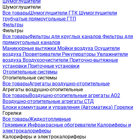
Шумоглушители
Шумоглушители
Все товары
Шумоглушители ГТК
Шумоглушители
трубчатые прямоугольные ГТП
Фильтры
Фильтры
Все товары
Фильтры для круглых каналов
Фильтры для
прямоугольных каналов
Маникюрные вытяжки
Мойки воздуха
Осушители
воздуха
Проветриватели
Рекуператоры
Увлажнители
воздуха
Воздухоочистители
Приточно-вытяжные
установки
Приточные установки
Отопительные системы
Отопительные системы
Все товары
Агрегаты воздушно-отопительные
Агрегаты воздушно-отопительные
Все товары
Воздушно-отопительные агрегаты АО2
Воздушно-отопительные агрегаты СТД
Блоки коммутации и управления (Автоматика)
Горелки
Горелки
Все товары
Жидкотопливные
Грязевики
Инфракрасные обогреватели
Калориферы и
электрокалориферы
Калориферы и электрокалориферы