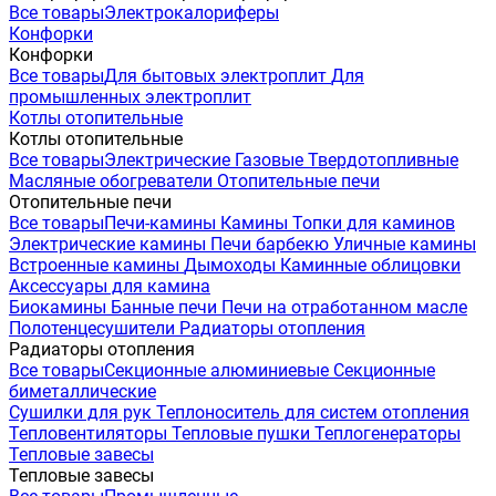
Все товары
Электрокалориферы
Конфорки
Конфорки
Все товары
Для бытовых электроплит
Для
промышленных электроплит
Котлы отопительные
Котлы отопительные
Все товары
Электрические
Газовые
Твердотопливные
Масляные обогреватели
Отопительные печи
Отопительные печи
Все товары
Печи-камины
Камины
Топки для каминов
Электрические камины
Печи барбекю
Уличные камины
Встроенные камины
Дымоходы
Каминные облицовки
Аксессуары для камина
Биокамины
Банные печи
Печи на отработанном масле
Полотенцесушители
Радиаторы отопления
Радиаторы отопления
Все товары
Секционные алюминиевые
Секционные
биметаллические
Сушилки для рук
Теплоноситель для систем отопления
Тепловентиляторы
Тепловые пушки
Теплогенераторы
Тепловые завесы
Тепловые завесы