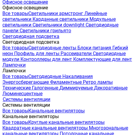
Офисное освещение
Офисное освещение
Все товары
Светильники армстронг
Линейные
светильники
Карданные светильники
Модульные
светильники
Светильники downlight
Светодиодные
панели
Светильники грильято
Светодиодная подсветка
Светодиодная подсветка
Все товары
Светодиодные ленты
Блоки питания
Гибкий
неон
Профиль для ленты
Рассеиватели
Светодиодные
модули
Контроллеры для лент
Комплектующие для лент
Лампочки
Лампочки
Все товары
Светодиодные
Накаливания
Энергосберегающие
Филаментные
Ретро лампы
Технические
Галогенные
Диммируемые
Декоративные
Люминесцентные
Системы вентиляции
Системы вентиляции
Все товары
Канальные вентиляторы
Канальные вентиляторы
Все товары
Круглые канальные вентиляторы
Квадратные канальные вентиляторы
Многозональные
канальные вентиляторы
Потолочные канальные