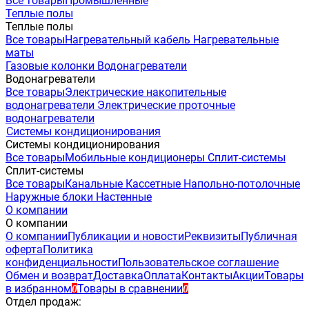
Все товары
Промышленные
Теплые полы
Теплые полы
Все товары
Нагревательный кабель
Нагревательные
маты
Газовые колонки
Водонагреватели
Водонагреватели
Все товары
Электрические накопительные
водонагреватели
Электрические проточные
водонагреватели
Системы кондиционирования
Системы кондиционирования
Все товары
Мобильные кондиционеры
Сплит-системы
Сплит-системы
Все товары
Канальные
Кассетные
Напольно-потолочные
Наружные блоки
Настенные
О компании
О компании
О компании
Публикации и новости
Реквизиты
Публичная
оферта
Политика
конфиденциальности
Пользовательское соглашение
Обмен и возврат
Доставка
Оплата
Контакты
Акции
Товары
в избранном
Товары в сравнении
0
0
Отдел продаж: