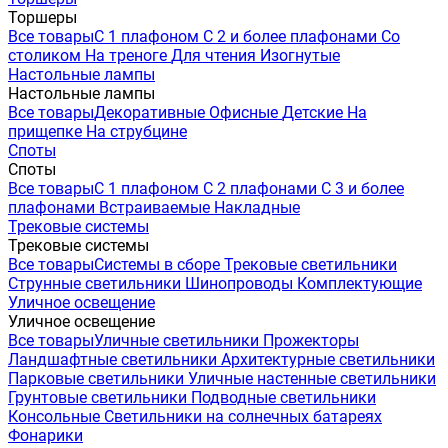
Торшеры
Все товары
С 1 плафоном
С 2 и более плафонами
Со
столиком
На треноге
Для чтения
Изогнутые
Настольные лампы
Настольные лампы
Все товары
Декоративные
Офисные
Детские
На
прищепке
На струбцине
Споты
Споты
Все товары
С 1 плафоном
С 2 плафонами
С 3 и более
плафонами
Встраиваемые
Накладные
Трековые системы
Трековые системы
Все товары
Системы в сборе
Трековые светильники
Струнные светильники
Шинопроводы
Комплектующие
Уличное освещение
Уличное освещение
Все товары
Уличные светильники
Прожекторы
Ландшафтные светильники
Архитектурные светильники
Парковые светильники
Уличные настенные светильники
Грунтовые светильники
Подводные светильники
Консольные
Светильники на солнечных батареях
Фонарики