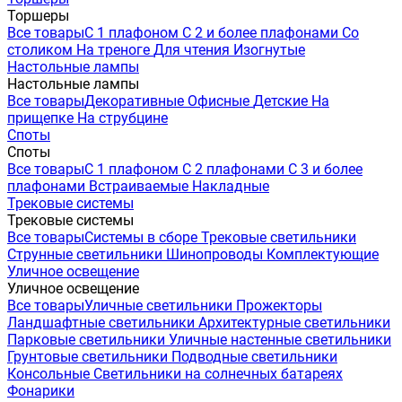
Торшеры
Все товары
С 1 плафоном
С 2 и более плафонами
Со
столиком
На треноге
Для чтения
Изогнутые
Настольные лампы
Настольные лампы
Все товары
Декоративные
Офисные
Детские
На
прищепке
На струбцине
Споты
Споты
Все товары
С 1 плафоном
С 2 плафонами
С 3 и более
плафонами
Встраиваемые
Накладные
Трековые системы
Трековые системы
Все товары
Системы в сборе
Трековые светильники
Струнные светильники
Шинопроводы
Комплектующие
Уличное освещение
Уличное освещение
Все товары
Уличные светильники
Прожекторы
Ландшафтные светильники
Архитектурные светильники
Парковые светильники
Уличные настенные светильники
Грунтовые светильники
Подводные светильники
Консольные
Светильники на солнечных батареях
Фонарики