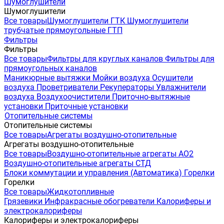
Шумоглушители
Шумоглушители
Все товары
Шумоглушители ГТК
Шумоглушители
трубчатые прямоугольные ГТП
Фильтры
Фильтры
Все товары
Фильтры для круглых каналов
Фильтры для
прямоугольных каналов
Маникюрные вытяжки
Мойки воздуха
Осушители
воздуха
Проветриватели
Рекуператоры
Увлажнители
воздуха
Воздухоочистители
Приточно-вытяжные
установки
Приточные установки
Отопительные системы
Отопительные системы
Все товары
Агрегаты воздушно-отопительные
Агрегаты воздушно-отопительные
Все товары
Воздушно-отопительные агрегаты АО2
Воздушно-отопительные агрегаты СТД
Блоки коммутации и управления (Автоматика)
Горелки
Горелки
Все товары
Жидкотопливные
Грязевики
Инфракрасные обогреватели
Калориферы и
электрокалориферы
Калориферы и электрокалориферы