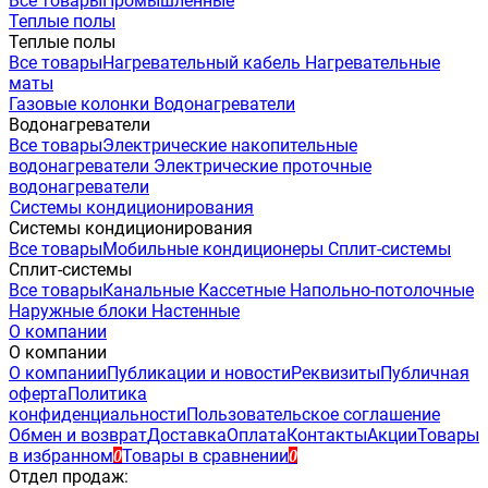
Все товары
Промышленные
Теплые полы
Теплые полы
Все товары
Нагревательный кабель
Нагревательные
маты
Газовые колонки
Водонагреватели
Водонагреватели
Все товары
Электрические накопительные
водонагреватели
Электрические проточные
водонагреватели
Системы кондиционирования
Системы кондиционирования
Все товары
Мобильные кондиционеры
Сплит-системы
Сплит-системы
Все товары
Канальные
Кассетные
Напольно-потолочные
Наружные блоки
Настенные
О компании
О компании
О компании
Публикации и новости
Реквизиты
Публичная
оферта
Политика
конфиденциальности
Пользовательское соглашение
Обмен и возврат
Доставка
Оплата
Контакты
Акции
Товары
в избранном
Товары в сравнении
0
0
Отдел продаж: