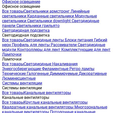
Офисное освещение
Офисное освещение
Все товары
Светильники армстронг
Линейные
светильники
Карданные светильники
Модульные
светильники
Светильники downlight
Светодиодные
панели
Светильники грильято
Светодиодная подсветка
Светодиодная подсветка
Все товары
Светодиодные ленты
Блоки питания
Гибкий
неон
Профиль для ленты
Рассеиватели
Светодиодные
модули
Контроллеры для лент
Комплектующие для лент
Лампочки
Лампочки
Все товары
Светодиодные
Накаливания
Энергосберегающие
Филаментные
Ретро лампы
Технические
Галогенные
Диммируемые
Декоративные
Люминесцентные
Системы вентиляции
Системы вентиляции
Все товары
Канальные вентиляторы
Канальные вентиляторы
Все товары
Круглые канальные вентиляторы
Квадратные канальные вентиляторы
Многозональные
канальные вентиляторы
Потолочные канальные