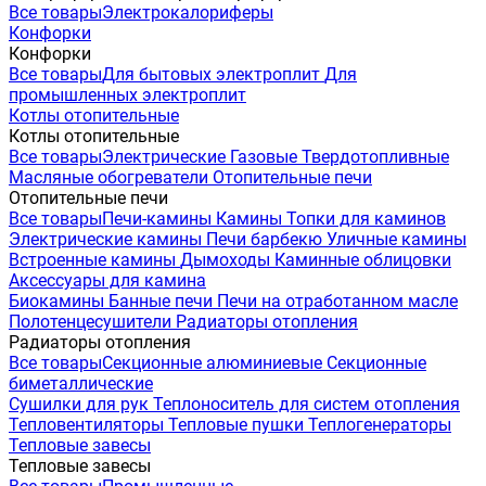
Все товары
Электрокалориферы
Конфорки
Конфорки
Все товары
Для бытовых электроплит
Для
промышленных электроплит
Котлы отопительные
Котлы отопительные
Все товары
Электрические
Газовые
Твердотопливные
Масляные обогреватели
Отопительные печи
Отопительные печи
Все товары
Печи-камины
Камины
Топки для каминов
Электрические камины
Печи барбекю
Уличные камины
Встроенные камины
Дымоходы
Каминные облицовки
Аксессуары для камина
Биокамины
Банные печи
Печи на отработанном масле
Полотенцесушители
Радиаторы отопления
Радиаторы отопления
Все товары
Секционные алюминиевые
Секционные
биметаллические
Сушилки для рук
Теплоноситель для систем отопления
Тепловентиляторы
Тепловые пушки
Теплогенераторы
Тепловые завесы
Тепловые завесы