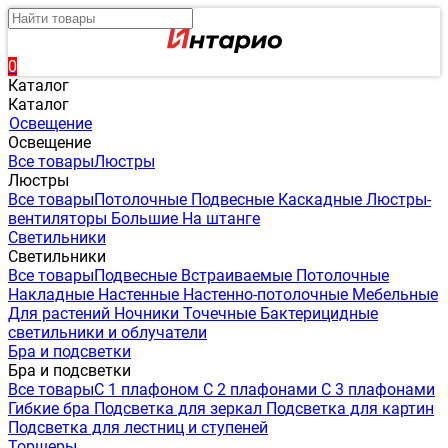
0
Каталог
Каталог
Освещение
Освещение
Все товары
Люстры
Люстры
Все товары
Потолочные
Подвесные
Каскадные
Люстры-
вентиляторы
Большие
На штанге
Светильники
Светильники
Все товары
Подвесные
Встраиваемые
Потолочные
Накладные
Настенные
Настенно-потолочные
Мебельные
Для растений
Ночники
Точечные
Бактерицидные
светильники и облучатели
Бра и подсветки
Бра и подсветки
Все товары
С 1 плафоном
С 2 плафонами
С 3 плафонами
Гибкие бра
Подсветка для зеркал
Подсветка для картин
Подсветка для лестниц и ступеней
Торшеры