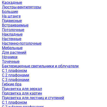
Каскадные
Люстры-вентиляторы
Большие
На штанге
Подвесные
Встраиваемые
Потолочные
Накладные
Настенные
Настенно-потолочные
Мебельные
Для растений
Ночники
Точечные
Бактерицидные светильники и облучатели
С 1 плафоном
С 2 плафонами
С 3 плафонами
Гибкие бра
Подсветка для зеркал
Подсветка для картин
Подсветка для лестниц и ступеней
С 1 плафоном
С 2 и более плафонами