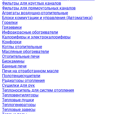
Фильтры для круглых каналов
Фильтры для прямоугольных каналов
Агрегаты воздушно-отопительные
Блоки коммутации и управления (Автоматика)
Горелки
Грязевики
Инфракрасные обогреватели
Калориферы и электрокалориферы
Конфорки
Котлы отопительные
Масляные обогреватели
Отопительные печи
Биокамины
Банные печи
Печи на отработанном масле
Полотенцесушители
Радиаторы отопления
Сушилки для рук
Теплоноситель для систем отопления
Тепловентиляторы
Тепловые пушки
Теплогенераторы
Тепловые завесы