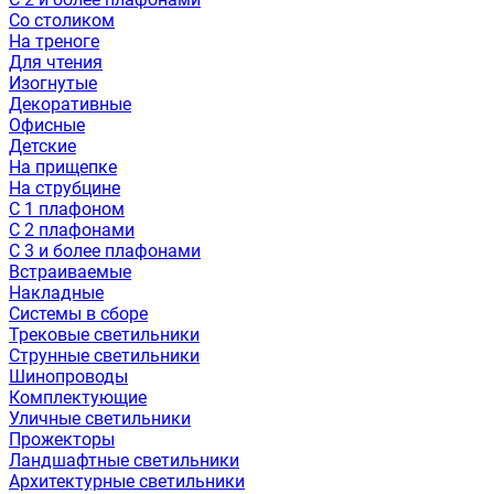
Со столиком
На треноге
Для чтения
Изогнутые
Декоративные
Офисные
Детские
На прищепке
На струбцине
С 1 плафоном
С 2 плафонами
С 3 и более плафонами
Встраиваемые
Накладные
Системы в сборе
Трековые светильники
Струнные светильники
Шинопроводы
Комплектующие
Уличные светильники
Прожекторы
Ландшафтные светильники
Архитектурные светильники