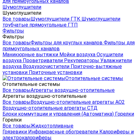
для прямоугольных каналов
Шумоглушители
Шумоглушители
Все товары
Шумоглушители ГТК
Шумоглушители
трубчатые прямоугольные ГТП
Фильтры
Фильтры
Все товары
Фильтры для круглых каналов
Фильтры для
прямоугольных каналов
Маникюрные вытяжки
Мойки воздуха
Осушители
воздуха
Проветриватели
Рекуператоры
Увлажнители
воздуха
Воздухоочистители
Приточно-вытяжные
установки
Приточные установки
Отопительные системы
Отопительные системы
Все товары
Агрегаты воздушно-отопительные
Агрегаты воздушно-отопительные
Все товары
Воздушно-отопительные агрегаты АО2
Воздушно-отопительные агрегаты СТД
Блоки коммутации и управления (Автоматика)
Горелки
Горелки
Все товары
Жидкотопливные
Грязевики
Инфракрасные обогреватели
Калориферы и
электрокалориферы