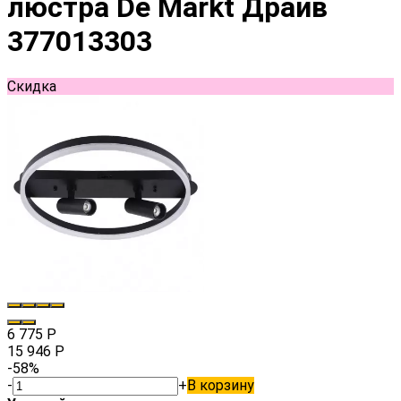
люстра De Markt Драйв
377013303
Скидка
6 775
Р
15 946
Р
-58%
-
+
В корзину