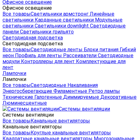
Офисное освещение
Офисное освещение
Все товары
Светильники армстронг
Линейные
светильники
Карданные светильники
Модульные
светильники
Светильники downlight
Светодиодные
панели
Светильники грильято
Светодиодная подсветка
Светодиодная подсветка
Все товары
Светодиодные ленты
Блоки питания
Гибкий
неон
Профиль для ленты
Рассеиватели
Светодиодные
модули
Контроллеры для лент
Комплектующие для
лент
Лампочки
Лампочки
Все товары
Светодиодные
Накаливания
Энергосберегающие
Филаментные
Ретро лампы
Технические
Галогенные
Диммируемые
Декоративные
Люминесцентные
Системы вентиляции
Системы вентиляции
Все товары
Канальные вентиляторы
Канальные вентиляторы
Все товары
Круглые канальные вентиляторы
Квадратные канальные вентиляторы
Многозональные