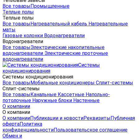
Тепловые завесы
Все товары
Промышленные
Теплые полы
Теплые полы
Все товары
Нагревательный кабель
Нагревательные
маты
Газовые колонки
Водонагреватели
Водонагреватели
Все товары
Электрические накопительные
водонагреватели
Электрические проточные
водонагреватели
Системы
кондиционирования
Системы кондиционирования
Все товары
Мобильные кондиционеры
Сплит-системы
Сплит-системы
Все товары
Канальные
Кассетные
Напольно-
потолочные
Наружные блоки
Настенные
О компании
О компании
О компании
Публикации и новости
Реквизиты
Публичная
оферта
Политика
конфиденциальности
Пользовательское соглашение
Обмен и