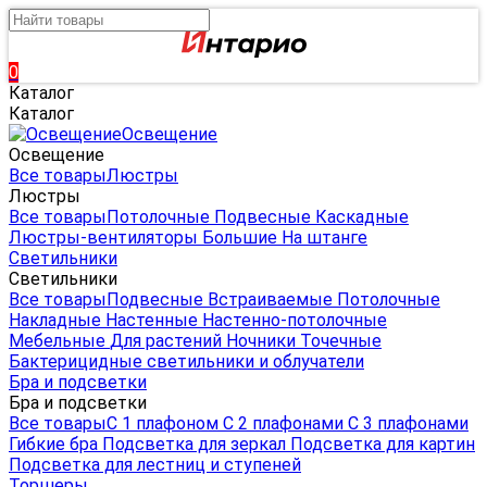
0
Каталог
Каталог
Освещение
Освещение
Все товары
Люстры
Люстры
Все товары
Потолочные
Подвесные
Каскадные
Люстры-вентиляторы
Большие
На штанге
Светильники
Светильники
Все товары
Подвесные
Встраиваемые
Потолочные
Накладные
Настенные
Настенно-потолочные
Мебельные
Для растений
Ночники
Точечные
Бактерицидные светильники и облучатели
Бра и подсветки
Бра и подсветки
Все товары
С 1 плафоном
С 2 плафонами
С 3 плафонами
Гибкие бра
Подсветка для зеркал
Подсветка для картин
Подсветка для лестниц и ступеней
Торшеры