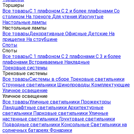
Торшеры
Все товары
С 1 плафоном
С 2 и более плафонами
Со
столиком
На треноге
Для чтения
Изогнутые
Настольные лампы
Настольные лампы
Все товары
Декоративные
Офисные
Детские
На
прищепке
На струбцине
Споты
Споты
Все товары
С 1 плафоном
С 2 плафонами
С 3 и более
плафонами
Встраиваемые
Накладные
Трековые системы
Трековые системы
Все товары
Системы в сборе
Трековые светильники
Струнные светильники
Шинопроводы
Комплектующие
Уличное освещение
Уличное освещение
Все товары
Уличные светильники
Прожекторы
Ландшафтные светильники
Архитектурные
светильники
Парковые светильники
Уличные
настенные светильники
Грунтовые светильники
Подводные светильники
Консольные
Светильники на
солнечных батареях
Фонарики