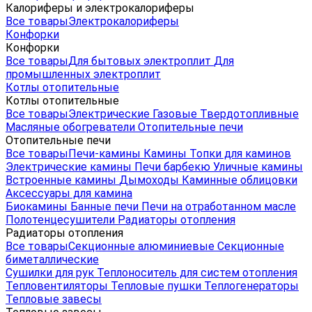
Калориферы и электрокалориферы
Все товары
Электрокалориферы
Конфорки
Конфорки
Все товары
Для бытовых электроплит
Для
промышленных электроплит
Котлы отопительные
Котлы отопительные
Все товары
Электрические
Газовые
Твердотопливные
Масляные обогреватели
Отопительные печи
Отопительные печи
Все товары
Печи-камины
Камины
Топки для каминов
Электрические камины
Печи барбекю
Уличные камины
Встроенные камины
Дымоходы
Каминные облицовки
Аксессуары для камина
Биокамины
Банные печи
Печи на отработанном масле
Полотенцесушители
Радиаторы отопления
Радиаторы отопления
Все товары
Секционные алюминиевые
Секционные
биметаллические
Сушилки для рук
Теплоноситель для систем отопления
Тепловентиляторы
Тепловые пушки
Теплогенераторы
Тепловые завесы