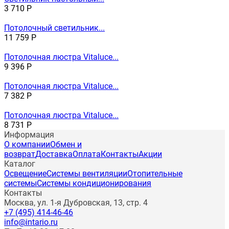
3 710
Р
Потолочный светильник...
11 759
Р
Потолочная люстра Vitaluce...
9 396
Р
Потолочная люстра Vitaluce...
7 382
Р
Потолочная люстра Vitaluce...
8 731
Р
Информация
О компании
Обмен и
возврат
Доставка
Оплата
Контакты
Акции
Каталог
Освещение
Системы вентиляции
Отопительные
системы
Системы кондиционирования
Контакты
Москва, ул. 1-я Дубровская, 13, стр. 4
+7 (495) 414-46-46
info@intario.ru