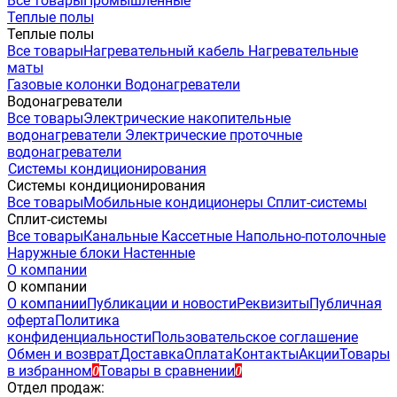
Все товары
Промышленные
Теплые полы
Теплые полы
Все товары
Нагревательный кабель
Нагревательные
маты
Газовые колонки
Водонагреватели
Водонагреватели
Все товары
Электрические накопительные
водонагреватели
Электрические проточные
водонагреватели
Системы кондиционирования
Системы кондиционирования
Все товары
Мобильные кондиционеры
Сплит-системы
Сплит-системы
Все товары
Канальные
Кассетные
Напольно-потолочные
Наружные блоки
Настенные
О компании
О компании
О компании
Публикации и новости
Реквизиты
Публичная
оферта
Политика
конфиденциальности
Пользовательское соглашение
Обмен и возврат
Доставка
Оплата
Контакты
Акции
Товары
в избранном
Товары в сравнении
0
0
Отдел продаж: