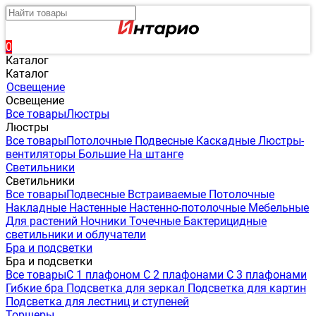
0
Каталог
Каталог
Освещение
Освещение
Все товары
Люстры
Люстры
Все товары
Потолочные
Подвесные
Каскадные
Люстры-
вентиляторы
Большие
На штанге
Светильники
Светильники
Все товары
Подвесные
Встраиваемые
Потолочные
Накладные
Настенные
Настенно-потолочные
Мебельные
Для растений
Ночники
Точечные
Бактерицидные
светильники и облучатели
Бра и подсветки
Бра и подсветки
Все товары
С 1 плафоном
С 2 плафонами
С 3 плафонами
Гибкие бра
Подсветка для зеркал
Подсветка для картин
Подсветка для лестниц и ступеней
Торшеры