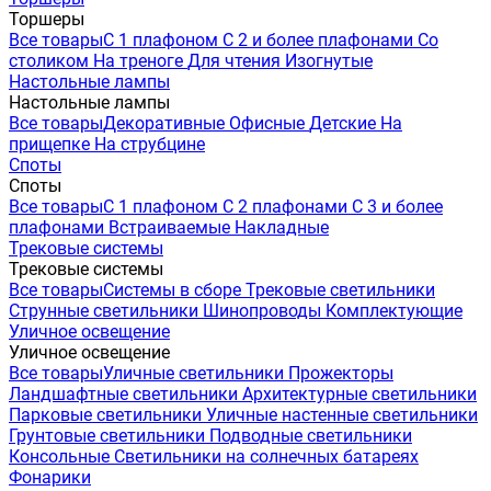
Торшеры
Все товары
С 1 плафоном
С 2 и более плафонами
Со
столиком
На треноге
Для чтения
Изогнутые
Настольные лампы
Настольные лампы
Все товары
Декоративные
Офисные
Детские
На
прищепке
На струбцине
Споты
Споты
Все товары
С 1 плафоном
С 2 плафонами
С 3 и более
плафонами
Встраиваемые
Накладные
Трековые системы
Трековые системы
Все товары
Системы в сборе
Трековые светильники
Струнные светильники
Шинопроводы
Комплектующие
Уличное освещение
Уличное освещение
Все товары
Уличные светильники
Прожекторы
Ландшафтные светильники
Архитектурные светильники
Парковые светильники
Уличные настенные светильники
Грунтовые светильники
Подводные светильники
Консольные
Светильники на солнечных батареях
Фонарики