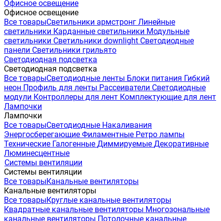
Офисное освещение
Офисное освещение
Все товары
Светильники армстронг
Линейные
светильники
Карданные светильники
Модульные
светильники
Светильники downlight
Светодиодные
панели
Светильники грильято
Светодиодная подсветка
Светодиодная подсветка
Все товары
Светодиодные ленты
Блоки питания
Гибкий
неон
Профиль для ленты
Рассеиватели
Светодиодные
модули
Контроллеры для лент
Комплектующие для лент
Лампочки
Лампочки
Все товары
Светодиодные
Накаливания
Энергосберегающие
Филаментные
Ретро лампы
Технические
Галогенные
Диммируемые
Декоративные
Люминесцентные
Системы вентиляции
Системы вентиляции
Все товары
Канальные вентиляторы
Канальные вентиляторы
Все товары
Круглые канальные вентиляторы
Квадратные канальные вентиляторы
Многозональные
канальные вентиляторы
Потолочные канальные