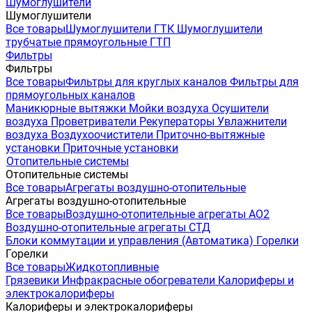
Шумоглушители
Шумоглушители
Все товары
Шумоглушители ГТК
Шумоглушители
трубчатые прямоугольные ГТП
Фильтры
Фильтры
Все товары
Фильтры для круглых каналов
Фильтры для
прямоугольных каналов
Маникюрные вытяжки
Мойки воздуха
Осушители
воздуха
Проветриватели
Рекуператоры
Увлажнители
воздуха
Воздухоочистители
Приточно-вытяжные
установки
Приточные установки
Отопительные системы
Отопительные системы
Все товары
Агрегаты воздушно-отопительные
Агрегаты воздушно-отопительные
Все товары
Воздушно-отопительные агрегаты АО2
Воздушно-отопительные агрегаты СТД
Блоки коммутации и управления (Автоматика)
Горелки
Горелки
Все товары
Жидкотопливные
Грязевики
Инфракрасные обогреватели
Калориферы и
электрокалориферы
Калориферы и электрокалориферы