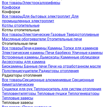
Все товары
Электрокалориферы
Конфорки
Конфорки
Все товары
Для бытовых электроплит
Для
промышленных электроплит
Котлы отопительные
Котлы отопительные
Все товары
Электрические
Газовые
Твердотопливные
Масляные обогреватели
Отопительные печи
Отопительные печи
Все товары
Печи-камины
Камины
Топки для каминов
Электрические камины
Печи барбекю
Уличные камины
Встроенные камины
Дымоходы
Каминные облицовки
Аксессуары для камина
Биокамины
Банные печи
Печи на отработанном масле
Полотенцесушители
Радиаторы отопления
Радиаторы отопления
Все товары
Секционные алюминиевые
Секционные
биметаллические
Сушилки для рук
Теплоноситель для систем отопления
Тепловентиляторы
Тепловые пушки
Теплогенераторы
Тепловые завесы
Тепловые завесы