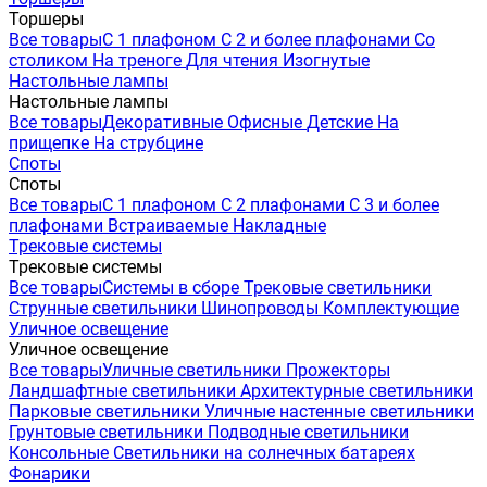
Торшеры
Все товары
С 1 плафоном
С 2 и более плафонами
Со
столиком
На треноге
Для чтения
Изогнутые
Настольные лампы
Настольные лампы
Все товары
Декоративные
Офисные
Детские
На
прищепке
На струбцине
Споты
Споты
Все товары
С 1 плафоном
С 2 плафонами
С 3 и более
плафонами
Встраиваемые
Накладные
Трековые системы
Трековые системы
Все товары
Системы в сборе
Трековые светильники
Струнные светильники
Шинопроводы
Комплектующие
Уличное освещение
Уличное освещение
Все товары
Уличные светильники
Прожекторы
Ландшафтные светильники
Архитектурные светильники
Парковые светильники
Уличные настенные светильники
Грунтовые светильники
Подводные светильники
Консольные
Светильники на солнечных батареях
Фонарики