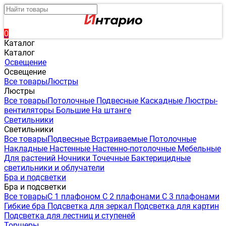
0
Каталог
Каталог
Освещение
Освещение
Все товары
Люстры
Люстры
Все товары
Потолочные
Подвесные
Каскадные
Люстры-
вентиляторы
Большие
На штанге
Светильники
Светильники
Все товары
Подвесные
Встраиваемые
Потолочные
Накладные
Настенные
Настенно-потолочные
Мебельные
Для растений
Ночники
Точечные
Бактерицидные
светильники и облучатели
Бра и подсветки
Бра и подсветки
Все товары
С 1 плафоном
С 2 плафонами
С 3 плафонами
Гибкие бра
Подсветка для зеркал
Подсветка для картин
Подсветка для лестниц и ступеней
Торшеры