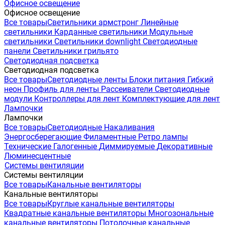
Офисное освещение
Офисное освещение
Все товары
Светильники армстронг
Линейные
светильники
Карданные светильники
Модульные
светильники
Светильники downlight
Светодиодные
панели
Светильники грильято
Светодиодная подсветка
Светодиодная подсветка
Все товары
Светодиодные ленты
Блоки питания
Гибкий
неон
Профиль для ленты
Рассеиватели
Светодиодные
модули
Контроллеры для лент
Комплектующие для лент
Лампочки
Лампочки
Все товары
Светодиодные
Накаливания
Энергосберегающие
Филаментные
Ретро лампы
Технические
Галогенные
Диммируемые
Декоративные
Люминесцентные
Системы вентиляции
Системы вентиляции
Все товары
Канальные вентиляторы
Канальные вентиляторы
Все товары
Круглые канальные вентиляторы
Квадратные канальные вентиляторы
Многозональные
канальные вентиляторы
Потолочные канальные