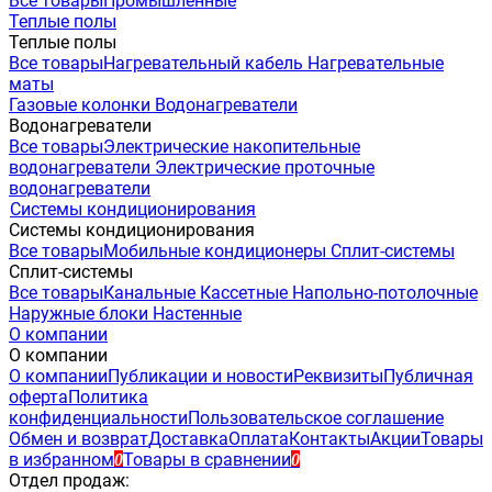
Все товары
Промышленные
Теплые полы
Теплые полы
Все товары
Нагревательный кабель
Нагревательные
маты
Газовые колонки
Водонагреватели
Водонагреватели
Все товары
Электрические накопительные
водонагреватели
Электрические проточные
водонагреватели
Системы кондиционирования
Системы кондиционирования
Все товары
Мобильные кондиционеры
Сплит-системы
Сплит-системы
Все товары
Канальные
Кассетные
Напольно-потолочные
Наружные блоки
Настенные
О компании
О компании
О компании
Публикации и новости
Реквизиты
Публичная
оферта
Политика
конфиденциальности
Пользовательское соглашение
Обмен и возврат
Доставка
Оплата
Контакты
Акции
Товары
в избранном
Товары в сравнении
0
0
Отдел продаж: