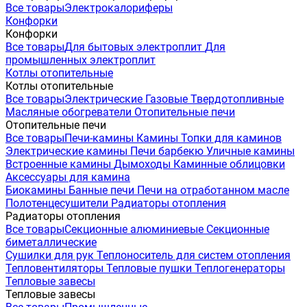
Все товары
Электрокалориферы
Конфорки
Конфорки
Все товары
Для бытовых электроплит
Для
промышленных электроплит
Котлы отопительные
Котлы отопительные
Все товары
Электрические
Газовые
Твердотопливные
Масляные обогреватели
Отопительные печи
Отопительные печи
Все товары
Печи-камины
Камины
Топки для каминов
Электрические камины
Печи барбекю
Уличные камины
Встроенные камины
Дымоходы
Каминные облицовки
Аксессуары для камина
Биокамины
Банные печи
Печи на отработанном масле
Полотенцесушители
Радиаторы отопления
Радиаторы отопления
Все товары
Секционные алюминиевые
Секционные
биметаллические
Сушилки для рук
Теплоноситель для систем отопления
Тепловентиляторы
Тепловые пушки
Теплогенераторы
Тепловые завесы
Тепловые завесы