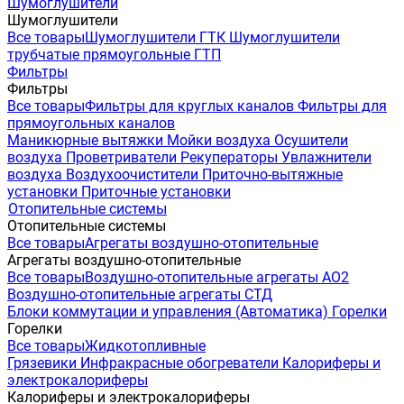
Шумоглушители
Шумоглушители
Все товары
Шумоглушители ГТК
Шумоглушители
трубчатые прямоугольные ГТП
Фильтры
Фильтры
Все товары
Фильтры для круглых каналов
Фильтры для
прямоугольных каналов
Маникюрные вытяжки
Мойки воздуха
Осушители
воздуха
Проветриватели
Рекуператоры
Увлажнители
воздуха
Воздухоочистители
Приточно-вытяжные
установки
Приточные установки
Отопительные системы
Отопительные системы
Все товары
Агрегаты воздушно-отопительные
Агрегаты воздушно-отопительные
Все товары
Воздушно-отопительные агрегаты АО2
Воздушно-отопительные агрегаты СТД
Блоки коммутации и управления (Автоматика)
Горелки
Горелки
Все товары
Жидкотопливные
Грязевики
Инфракрасные обогреватели
Калориферы и
электрокалориферы
Калориферы и электрокалориферы