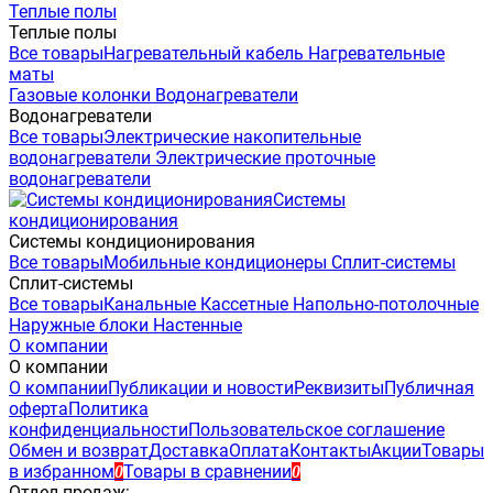
Теплые полы
Теплые полы
Все товары
Нагревательный кабель
Нагревательные
маты
Газовые колонки
Водонагреватели
Водонагреватели
Все товары
Электрические накопительные
водонагреватели
Электрические проточные
водонагреватели
Системы
кондиционирования
Системы кондиционирования
Все товары
Мобильные кондиционеры
Сплит-системы
Сплит-системы
Все товары
Канальные
Кассетные
Напольно-потолочные
Наружные блоки
Настенные
О компании
О компании
О компании
Публикации и новости
Реквизиты
Публичная
оферта
Политика
конфиденциальности
Пользовательское соглашение
Обмен и возврат
Доставка
Оплата
Контакты
Акции
Товары
в избранном
Товары в сравнении
0
0
Отдел продаж: