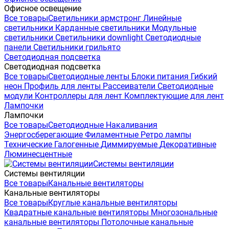
Офисное освещение
Все товары
Светильники армстронг
Линейные
светильники
Карданные светильники
Модульные
светильники
Светильники downlight
Светодиодные
панели
Светильники грильято
Светодиодная подсветка
Светодиодная подсветка
Все товары
Светодиодные ленты
Блоки питания
Гибкий
неон
Профиль для ленты
Рассеиватели
Светодиодные
модули
Контроллеры для лент
Комплектующие для лент
Лампочки
Лампочки
Все товары
Светодиодные
Накаливания
Энергосберегающие
Филаментные
Ретро лампы
Технические
Галогенные
Диммируемые
Декоративные
Люминесцентные
Системы вентиляции
Системы вентиляции
Все товары
Канальные вентиляторы
Канальные вентиляторы
Все товары
Круглые канальные вентиляторы
Квадратные канальные вентиляторы
Многозональные
канальные вентиляторы
Потолочные канальные