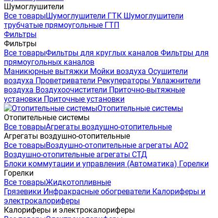
Шумоглушители
Все товары
Шумоглушители ГТК
Шумоглушители
трубчатые прямоугольные ГТП
Фильтры
Фильтры
Все товары
Фильтры для круглых каналов
Фильтры для
прямоугольных каналов
Маникюрные вытяжки
Мойки воздуха
Осушители
воздуха
Проветриватели
Рекуператоры
Увлажнители
воздуха
Воздухоочистители
Приточно-вытяжные
установки
Приточные установки
Отопительные системы
Отопительные системы
Все товары
Агрегаты воздушно-отопительные
Агрегаты воздушно-отопительные
Все товары
Воздушно-отопительные агрегаты АО2
Воздушно-отопительные агрегаты СТД
Блоки коммутации и управления (Автоматика)
Горелки
Горелки
Все товары
Жидкотопливные
Грязевики
Инфракрасные обогреватели
Калориферы и
электрокалориферы
Калориферы и электрокалориферы