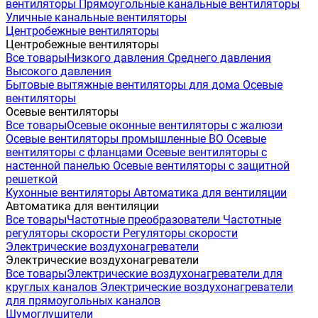
вентиляторы
Прямоугольные канальные вентиляторы
Уличные канальные вентиляторы
Центробежные вентиляторы
Центробежные вентиляторы
Все товары
Низкого давления
Среднего давления
Высокого давления
Бытовые вытяжные вентиляторы для дома
Осевые
вентиляторы
Осевые вентиляторы
Все товары
Осевые оконные вентиляторы с жалюзи
Осевые вентиляторы промышленные ВО
Осевые
вентиляторы с фланцами
Осевые вентиляторы с
настенной панелью
Осевые вентиляторы с защитной
решеткой
Кухонные вентиляторы
Автоматика для вентиляции
Автоматика для вентиляции
Все товары
Частотные преобразователи
Частотные
регуляторы скорости
Регуляторы скорости
Электрические воздухонагреватели
Электрические воздухонагреватели
Все товары
Электрические воздухонагреватели для
круглых каналов
Электрические воздухонагреватели
для прямоугольных каналов
Шумоглушители