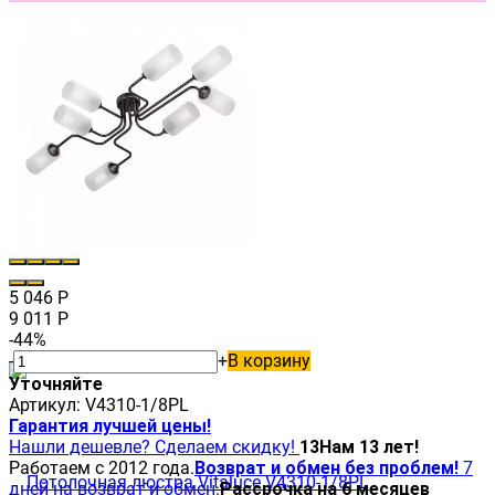
5 046
Р
9 011
Р
-44%
-
+
В корзину
Уточняйте
Артикул:
V4310-1/8PL
Гарантия лучшей цены!
Нашли дешевле? Сделаем скидку!
13
Нам 13 лет!
Работаем с 2012 года.
Возврат и обмен без проблем!
7
дней на возврат и обмен.
Рассрочка на 6 месяцев