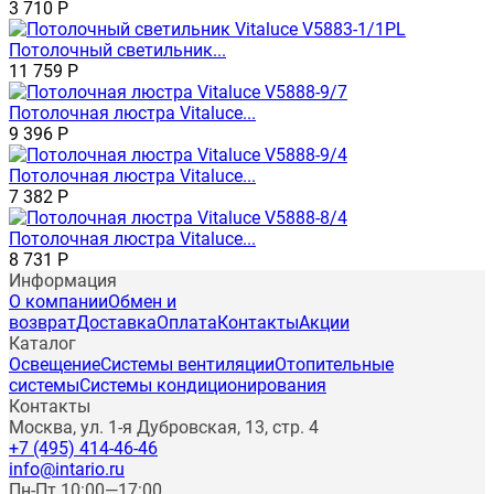
3 710
Р
Потолочный светильник...
11 759
Р
Потолочная люстра Vitaluce...
9 396
Р
Потолочная люстра Vitaluce...
7 382
Р
Потолочная люстра Vitaluce...
8 731
Р
Информация
О компании
Обмен и
возврат
Доставка
Оплата
Контакты
Акции
Каталог
Освещение
Системы вентиляции
Отопительные
системы
Системы кондиционирования
Контакты
Москва, ул. 1-я Дубровская, 13, стр. 4
+7 (495) 414-46-46
info@intario.ru
Пн-Пт 10:00—17:00