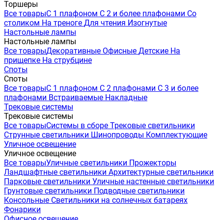
Торшеры
Все товары
С 1 плафоном
С 2 и более плафонами
Со
столиком
На треноге
Для чтения
Изогнутые
Настольные лампы
Настольные лампы
Все товары
Декоративные
Офисные
Детские
На
прищепке
На струбцине
Споты
Споты
Все товары
С 1 плафоном
С 2 плафонами
С 3 и более
плафонами
Встраиваемые
Накладные
Трековые системы
Трековые системы
Все товары
Системы в сборе
Трековые светильники
Струнные светильники
Шинопроводы
Комплектующие
Уличное освещение
Уличное освещение
Все товары
Уличные светильники
Прожекторы
Ландшафтные светильники
Архитектурные светильники
Парковые светильники
Уличные настенные светильники
Грунтовые светильники
Подводные светильники
Консольные
Светильники на солнечных батареях
Фонарики
Офисное освещение