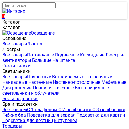
0
Каталог
Каталог
Освещение
Освещение
Все товары
Люстры
Люстры
Все товары
Потолочные
Подвесные
Каскадные
Люстры-
вентиляторы
Большие
На штанге
Светильники
Светильники
Все товары
Подвесные
Встраиваемые
Потолочные
Накладные
Настенные
Настенно-потолочные
Мебельные
Для растений
Ночники
Точечные
Бактерицидные
светильники и облучатели
Бра и подсветки
Бра и подсветки
Все товары
С 1 плафоном
С 2 плафонами
С 3 плафонами
Гибкие бра
Подсветка для зеркал
Подсветка для картин
Подсветка для лестниц и ступеней
Торшеры