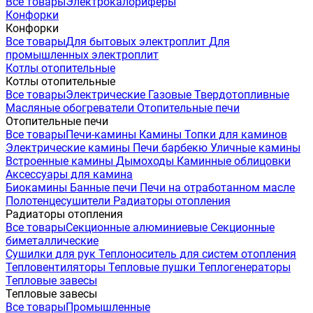
Все товары
Электрокалориферы
Конфорки
Конфорки
Все товары
Для бытовых электроплит
Для
промышленных электроплит
Котлы отопительные
Котлы отопительные
Все товары
Электрические
Газовые
Твердотопливные
Масляные обогреватели
Отопительные печи
Отопительные печи
Все товары
Печи-камины
Камины
Топки для каминов
Электрические камины
Печи барбекю
Уличные камины
Встроенные камины
Дымоходы
Каминные облицовки
Аксессуары для камина
Биокамины
Банные печи
Печи на отработанном масле
Полотенцесушители
Радиаторы отопления
Радиаторы отопления
Все товары
Секционные алюминиевые
Секционные
биметаллические
Сушилки для рук
Теплоноситель для систем отопления
Тепловентиляторы
Тепловые пушки
Теплогенераторы
Тепловые завесы
Тепловые завесы
Все товары
Промышленные